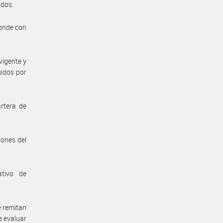
idos.
ponde con
vigente y
gidos por
rtera de
iones del
ativo de
e remitan
e evaluar