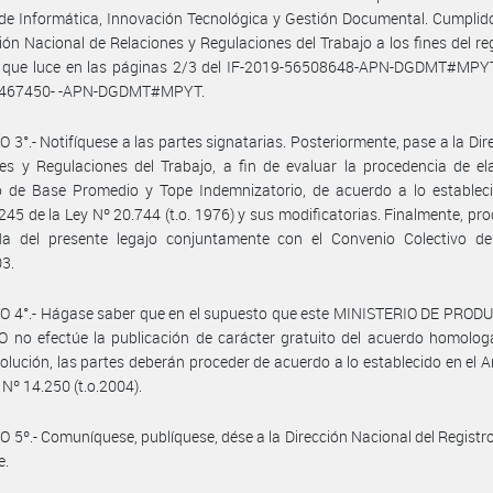
de Informática, Innovación Tecnológica y Gestión Documental. Cumplid
ción Nacional de Relaciones y Regulaciones del Trabajo a los fines del reg
 que luce en las páginas 2/3 del IF-2019-56508648-APN-DGDMT#MPYT
6467450- -APN-DGDMT#MPYT.
 3°.- Notifíquese a las partes signatarias. Posteriormente, pase a la Dir
es y Regulaciones del Trabajo, a fin de evaluar la procedencia de el
o de Base Promedio y Tope Indemnizatorio, de acuerdo a lo estableci
 245 de la Ley Nº 20.744 (t.o. 1976) y sus modificatorias. Finalmente, pr
da del presente legajo conjuntamente con el Convenio Colectivo de
03.
O 4°.- Hágase saber que en el supuesto que este MINISTERIO DE PROD
 no efectúe la publicación de carácter gratuito del acuerdo homolog
olución, las partes deberán proceder de acuerdo a lo establecido en el Ar
 Nº 14.250 (t.o.2004).
 5º.- Comuníquese, publíquese, dése a la Dirección Nacional del Registro 
e.