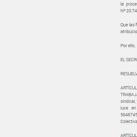
la proce
Nº 20.74
Que las 
atribuci
Por ello,
EL SECR
RESUELV
ARTÍCU
TRABAJA
sindical
luce e
5646745
Colectiva
ARTÍCULO