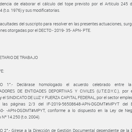
dencia de elaborar el cálculo del tope previsto por el Artículo 245 
4 (t.o. 1976) y sus modificatorias.
facultades del suscripto para resolver en las presentes actuaciones, surg
ones otorgadas por el DECTO - 2019- 35- APN- PTE.
ETARIO DE TRABAJO
E:
LO 1°.- Declárase homologado el acuerdo celebrado entre l
DORES DE ENTIDADES DEPORTIVAS Y CIVILES (U.T.E.D.Y.C.), por e
, y el SINDICATO DE LUZ Y FUERZA CAPITAL FEDERAL, por el sector emple
n las páginas 2/3 del IF-2019-56508648-APN-DGDMT#MPYT del E
0- -APN-DGDMT#MPYT, conforme a lo dispuesto en la Ley de Neg
 Nº 14.250 (t.o. 2004).
 2°.- Gírese a la Dirección de Gestión Documental dependiente de la 