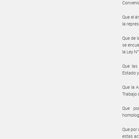
Convenio
Que el á
la repre
Que de l
se encue
la Ley N°
Que las 
Estado y
Que la A
Trabajo 
Que por
homolog
Que por 
estas ac