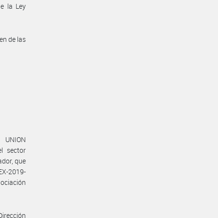
de la Ley
en de las
a UNION
l sector
ador, que
X-2019-
ociación
Dirección