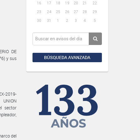
16
17
18
19
20
21
22
23
24
25
26
27
28
29
30
31
1
2
3
4
5
TERIO DE
BÚSQUEDA AVANZADA
76) y sus
X-2019-
a UNION
l sector
pleador,
marco del