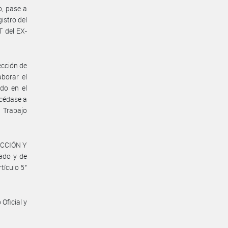
o, pase a
istro del
 del EX-
ección de
aborar el
do en el
océdase a
 Trabajo
UCCIÓN Y
ado y de
tículo 5°
Oficial y