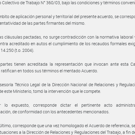
 Colectivo de Trabajo N° 360/03, bajo las condiciones y términos conven
mbito de aplicación personal y territorial del presente acuerdo, se corres
sentatividad de las partes firmantes del mismo.
as cláusulas pactadas, no surge contradicción con la normativa laboral 
ntra acreditado en autos el cumplimiento de los recaudos formales exi
 14.250 (t.o. 2004).
partes tienen acreditada la representación que invocan ante esta Ca
 ratifican en todos sus términos el mentado Acuerdo.
sesoría Técnico Legal de la Dirección Nacional de Relaciones y Regulac
de este Ministerio, tomó la intervención que le compete.
 lo expuesto, corresponde dictar el pertinente acto administr
ación, de conformidad con los antecedentes mencionados.
último, corresponde que una vez homologado el Acuerdo de referencia, s
tuaciones a la Dirección de Relaciones y Regulaciones del Trabajo, a fin d