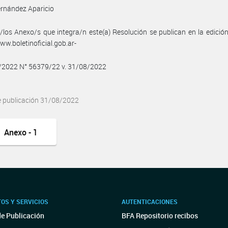
rnández Aparicio
/los Anexo/s que integra/n este(a) Resolución se publican en la edició
w.boletinoficial.gob.ar-
8/2022 N° 56379/22 v. 31/08/2022
e publicación 31/08/2022
Anexo - 1
OS Y SERVICIOS
AUTENTICACIONES
de Publicación
BFA Repositorio recibos