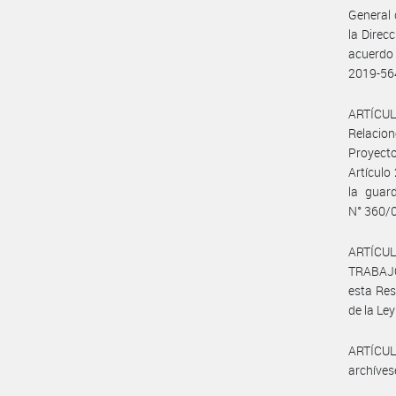
General 
la Direc
acuerdo
2019-5
ARTÍCULO
Relacion
Proyect
Artículo
la guar
N° 360/
ARTÍCUL
TRABAJO
esta Res
de la Ley
ARTÍCULO
archíves