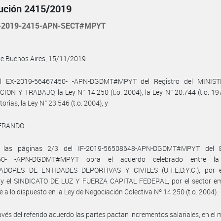
ución 2415/2019
-2019-2415-APN-SECT#MPYT
de Buenos Aires, 15/11/2019
l EX-2019-56467450- -APN-DGDMT#MPYT del Registro del MINIS
ON Y TRABAJO, la Ley N° 14.250 (t.o. 2004), la Ley N° 20.744 (t.o. 19
orias, la Ley N° 23.546 (t.o. 2004), y
ERANDO:
 las páginas 2/3 del IF-2019-56508648-APN-DGDMT#MPYT del E
50- -APN-DGDMT#MPYT obra el acuerdo celebrado entre l
DORES DE ENTIDADES DEPORTIVAS Y CIVILES (U.T.E.D.Y.C.), por e
l, y el SINDICATO DE LUZ Y FUERZA CAPITAL FEDERAL, por el sector em
 a lo dispuesto en la Ley de Negociación Colectiva Nº 14.250 (t.o. 2004).
avés del referido acuerdo las partes pactan incrementos salariales, en el 