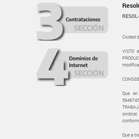
Resol
RESOL
Ciudad 
VISTO e
PRODUCCI
modificat
CONSID
Que en
564674
TRABAJA
sindica
conforme
Que a tr