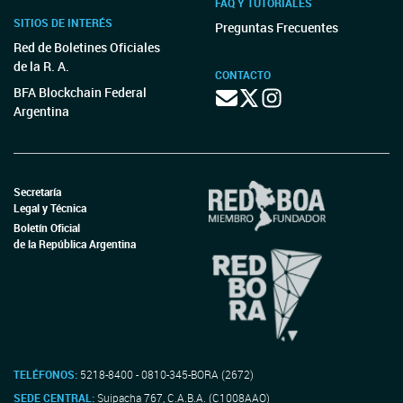
FAQ Y TUTORIALES
SITIOS DE INTERÉS
Preguntas Frecuentes
Red de Boletines Oficiales
de la R. A.
CONTACTO
BFA Blockchain Federal
Argentina
Secretaría
Legal y Técnica
Boletín Oficial
de la República Argentina
TELÉFONOS:
5218-8400 - 0810-345-BORA (2672)
SEDE CENTRAL:
Suipacha 767, C.A.B.A. (C1008AAO)