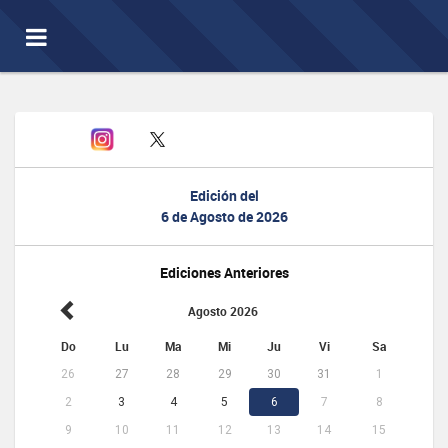
Toggle
navigation
Edición del
6 de Agosto de 2026
Ediciones Anteriores
Agosto 2026
Do
Lu
Ma
Mi
Ju
Vi
Sa
26
27
28
29
30
31
1
2
3
4
5
6
7
8
9
10
11
12
13
14
15