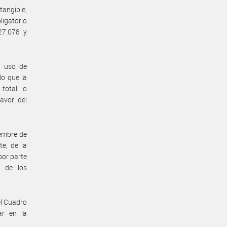
tangible,
ligatorio
27.078 y
e uso de
lo que la
 total o
avor del
iembre de
e, de la
por parte
o de los
el Cuadro
ar en la