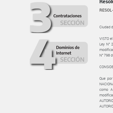
Resol
RESOL
Ciudad 
VISTO e
Ley N° 2
modifica
N° 798 
CONSID
Que por
NACIONA
como Au
modific
AUTORI
AUTORID