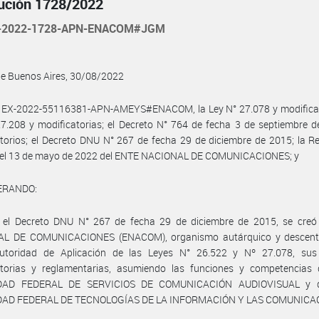
ución 1728/2022
-2022-1728-APN-ENACOM#JGM
de Buenos Aires, 30/08/2022
l EX-2022-55116381-APN-AMEYS#ENACOM, la Ley N° 27.078 y modificato
7.208 y modificatorias; el Decreto N° 764 de fecha 3 de septiembre 
torios; el Decreto DNU N° 267 de fecha 29 de diciembre de 2015; la R
del 13 de mayo de 2022 del ENTE NACIONAL DE COMUNICACIONES; y
ERANDO:
 el Decreto DNU N° 267 de fecha 29 de diciembre de 2015, se creó
L DE COMUNICACIONES (ENACOM), organismo autárquico y descentr
toridad de Aplicación de las Leyes N° 26.522 y Nº 27.078, su
atorias y reglamentarias, asumiendo las funciones y competencias 
DAD FEDERAL DE SERVICIOS DE COMUNICACIÓN AUDIOVISUAL y d
AD FEDERAL DE TECNOLOGÍAS DE LA INFORMACIÓN Y LAS COMUNICA