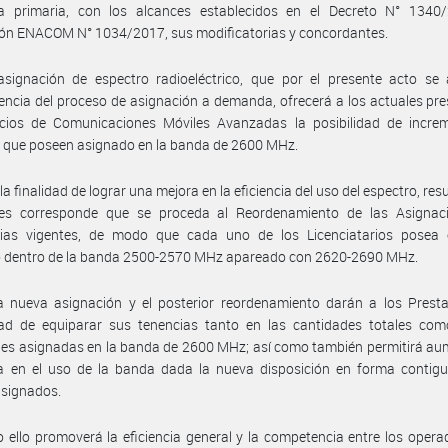
ía primaria, con los alcances establecidos en el Decreto N° 1340/
ión ENACOM N° 1034/2017, sus modificatorias y concordantes.
asignación de espectro radioeléctrico, que por el presente acto se 
ncia del proceso de asignación a demanda, ofrecerá a los actuales pr
icios de Comunicaciones Móviles Avanzadas la posibilidad de increm
 que poseen asignado en la banda de 2600 MHz.
a finalidad de lograr una mejora en la eficiencia del uso del espectro, res
udes corresponde que se proceda al Reordenamiento de las Asignac
cias vigentes, de modo que cada uno de los Licenciatarios posea 
o dentro de la banda 2500-2570 MHz apareado con 2620-2690 MHz.
a nueva asignación y el posterior reordenamiento darán a los Presta
idad de equiparar sus tenencias tanto en las cantidades totales com
es asignadas en la banda de 2600 MHz; así como también permitirá au
ia en el uso de la banda dada la nueva disposición en forma contigu
asignados.
 ello promoverá la eficiencia general y la competencia entre los opera