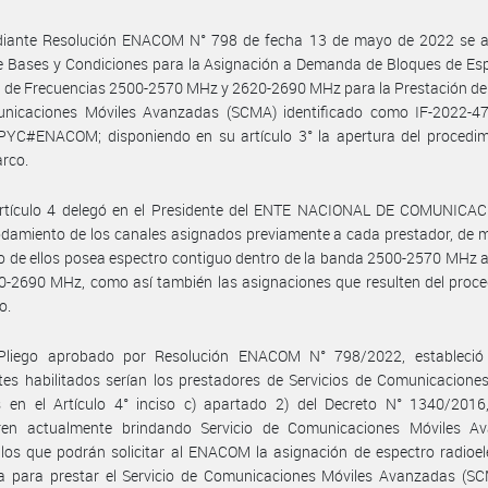
iante Resolución ENACOM N° 798 de fecha 13 de mayo de 2022 se a
e Bases y Condiciones para la Asignación a Demanda de Bloques de Es
 de Frecuencias 2500-2570 MHz y 2620-2690 MHz para la Prestación del
nicaciones Móviles Avanzadas (SCMA) identificado como IF-2022-4
YC#ENACOM; disponiendo en su artículo 3° la apertura del procedim
rco.
artículo 4 delegó en el Presidente del ENTE NACIONAL DE COMUNICAC
damiento de los canales asignados previamente a cada prestador, de 
 de ellos posea espectro contiguo dentro de la banda 2500-2570 MHz 
-2690 MHz, como así también las asignaciones que resulten del proce
o.
Pliego aprobado por Resolución ENACOM N° 798/2022, estableció
ntes habilitados serían los prestadores de Servicios de Comunicacione
os en el Artículo 4° inciso c) apartado 2) del Decreto N° 1340/2016
ren actualmente brindando Servicio de Comunicaciones Móviles A
los que podrán solicitar al ENACOM la asignación de espectro radioel
 para prestar el Servicio de Comunicaciones Móviles Avanzadas (SC