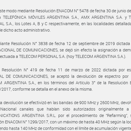
ste modo mediante Resolución ENACOM N° 5478 de fecha 30 de junio de
 a TELEFÓNICA MÓVILES ARGENTINA S.A., AMX ARGENTINA S.A. y 
 S.A., los Lotes A, B y C respectivamente, en las localidades detallad
e dicho acto administrativo.
iante Resolución N° 3838 de fecha 12 de septiembre de 2019 dictada 
CIONAL DE COMUNICACIONES, se dejó sin efecto la asignación a dem
efectuada a TELECOM PERSONAL S.A. (hoy TELECOM ARGENTINA S.A.).
 Resolución N° 419 de fecha 11 de marzo de 2022 dictada por e
L DE COMUNICACIONES, se aceptó la devolución de espectro por 
 ARGENTINA S.A., en los términos del Artículo 3° de la Resolució
/2017, conforme se detalla en el anexo de la misma.
a devolución se efectivizó en las bandas de 900 MHz y 2600 MHz, devol
Nacional canales que habían sido autorizados originalmente 
CATIONS ARGENTINA S.R.L. por el procedimiento de “Refarming”, 
ón ENACOM N° 1299/2017, con un máximo de hasta 40 MHz según la loca
ndo hasta 140 MHz de conformidad con el límite de acumulación vigente