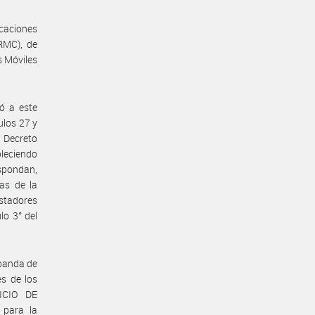
caciones
RMC), de
s Móviles
ó a este
ulos 27 y
l Decreto
bleciendo
espondan,
ías de la
estadores
lo 3° del
 banda de
s de los
VICIO DE
 para la