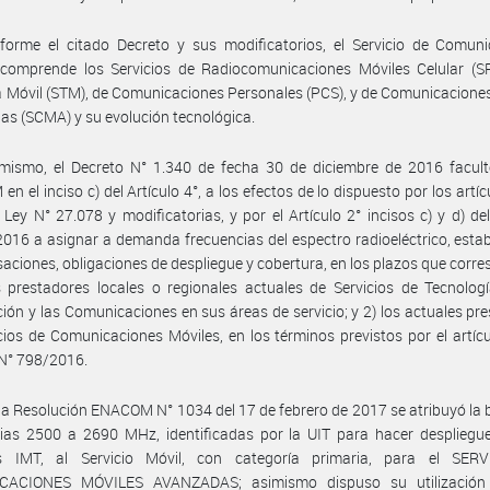
forme el citado Decreto y sus modificatorios, el Servicio de Comuni
 comprende los Servicios de Radiocomunicaciones Móviles Celular (S
a Móvil (STM), de Comunicaciones Personales (PCS), y de Comunicacione
s (SCMA) y su evolución tecnológica.
imismo, el Decreto N° 1.340 de fecha 30 de diciembre de 2016 facult
n el inciso c) del Artículo 4°, a los efectos de lo dispuesto por los artíc
 Ley N° 27.078 y modificatorias, y por el Artículo 2° incisos c) y d) de
016 a asignar a demanda frecuencias del espectro radioeléctrico, esta
ciones, obligaciones de despliegue y cobertura, en los plazos que corr
s prestadores locales o regionales actuales de Servicios de Tecnolog
ión y las Comunicaciones en sus áreas de servicio; y 2) los actuales pr
cios de Comunicaciones Móviles, en los términos previstos por el artícu
 N° 798/2016.
la Resolución ENACOM N° 1034 del 17 de febrero de 2017 se atribuyó la
ias 2500 a 2690 MHz, identificadas por la UIT para hacer despliegue
s IMT, al Servicio Móvil, con categoría primaria, para el SER
ACIONES MÓVILES AVANZADAS; asimismo dispuso su utilización