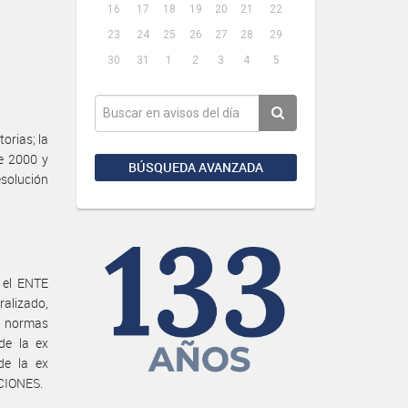
16
17
18
19
20
21
22
23
24
25
26
27
28
29
30
31
1
2
3
4
5
rias; la
de 2000 y
BÚSQUEDA AVANZADA
esolución
 el ENTE
alizado,
s normas
de la ex
e la ex
CIONES.