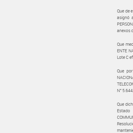
Que de e
asignó
PERSONAL
anexos d
Que med
ENTE NA
Lote C 
Que por
NACIONA
TELECOM
N° 5.644
Que dich
Estado 
COMMUNI
Resoluci
mantenie