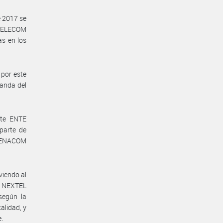
 2017 se
TELECOM
as en los
por este
anda del
ste ENTE
parte de
n ENACOM
viendo al
a NEXTEL
según la
lidad, y
.