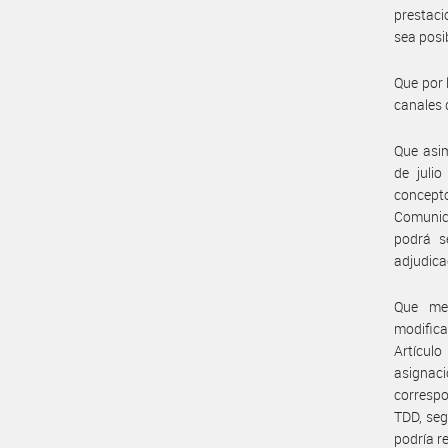
prestaci
sea posi
Que por 
canales 
Que asim
de juli
concept
Comunic
podrá s
adjudica
Que me
modifica
Artícul
asignaci
correspo
TDD, seg
podría re