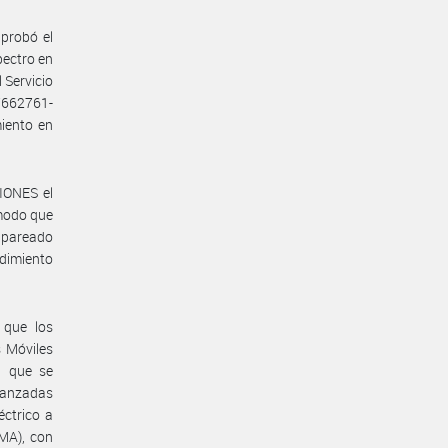
probó el
pectro en
 Servicio
7662761-
iento en
IONES el
modo que
apareado
dimiento
 que los
s Móviles
, que se
vanzadas
éctrico a
MA), con