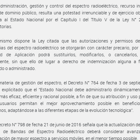
dministración, gestión y control del espectro radioeléctrico, recurso in
 de dominio público, resulta una potestad irrenunciable y de ejercicio ob
a al Estado Nacional por el Capítulo I del Título V de la Ley N° 
torias.
mismo dispone la Ley citada que las autorizaciones y permisos d
ias del espectro radioeléctrico se otorgarán con carácter precario, por 
ad de Aplicación podrá sustituirlos, modificarlos, o cancelarlos,
mente, sin que ello dé lugar a derecho de indemnización alguna a f
do o administrado.
ateria de gestión del espectro, el Decreto N° 764 de fecha 3 de sept
explicitado que el “Estado Nacional debe administrarlo dinámicament
ás eficaz, eficiente y racional posible, a fin de que su atribución y uso 
usuarios permitan el mejor aprovechamiento posible en benefici
os, adaptándose a las diferentes etapas de la evolución tecnológica”.
ecreto N° 798 de fecha 21 de junio de 2016 señala que la actualización d
l de Bandas del Espectro Radioeléctrico deberá considerar avanz
ación de mayor espectro a servicios móviles, en el menor tiempo posible.