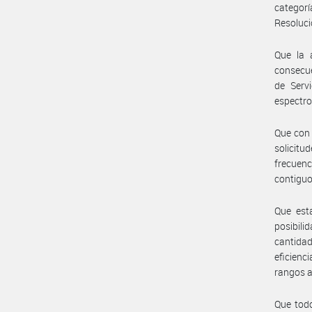
categor
Resoluc
Que la 
consecue
de Serv
espectro
Que con l
solicit
frecuen
contigu
Que est
posibil
cantidad
eficienc
rangos 
Que todo