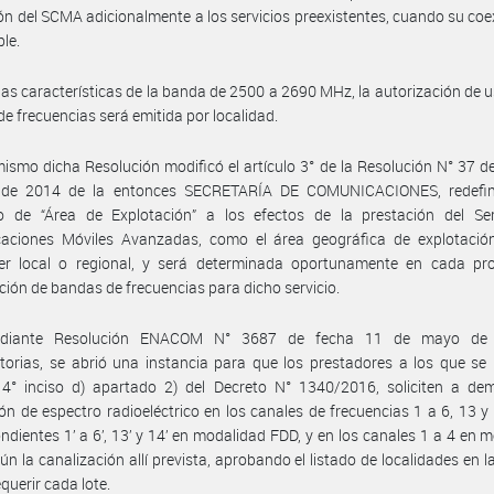
ón del SCMA adicionalmente a los servicios preexistentes, cuando su coe
ble.
las características de la banda de 2500 a 2690 MHz, la autorización de u
de frecuencias será emitida por localidad.
ismo dicha Resolución modificó el artículo 3° de la Resolución N° 37 d
o de 2014 de la entonces SECRETARÍA DE COMUNICACIONES, redefin
o de “Área de Explotación” a los efectos de la prestación del Ser
aciones Móviles Avanzadas, como el área geográfica de explotación
er local o regional, y será determinada oportunamente en cada pr
ción de bandas de frecuencias para dicho servicio.
diante Resolución ENACOM N° 3687 de fecha 11 de mayo de
torias, se abrió una instancia para que los prestadores a los que se r
o 4° inciso d) apartado 2) del Decreto N° 1340/2016, soliciten a de
ón de espectro radioeléctrico en los canales de frecuencias 1 a 6, 13 y
ndientes 1’ a 6’, 13’ y 14’ en modalidad FDD, y en los canales 1 a 4 en 
ún la canalización allí prevista, aprobando el listado de localidades en l
querir cada lote.