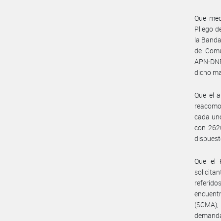
Que med
Pliego d
la Banda
de Comu
APN-DNP
dicho ma
Que el 
reacomo
cada uno
con 2620
dispuest
Que el 
solicita
referid
encuent
(SCMA), 
demanda