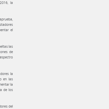
2016, la
aprueba,
estadores
entar el
ueltas las
iones de
espectro
dores la
o en las
mentar la
a de los
dores del