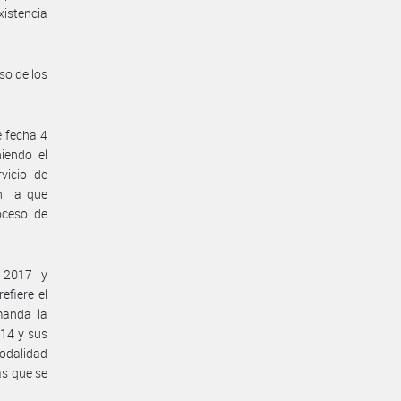
xistencia
so de los
e fecha 4
iendo el
vicio de
, la que
oceso de
 2017 y
efiere el
manda la
 14 y sus
modalidad
as que se