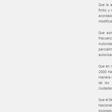
Que la a
finito y
acordad
modifica
Que asi
frecuenc
Autorid
parcial
autoriza
Que en m
2000 ha 
manera m
de los 
ciudadan
Que el D
Naciona
incorpor