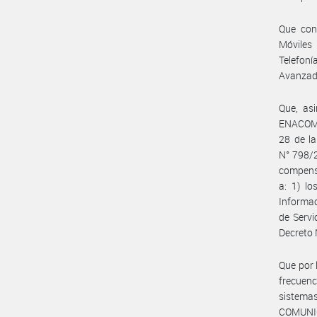
Que con
Móviles
Telefoní
Avanzada
Que, as
ENACOM e
28 de la
N° 798/2
compensa
a: 1) lo
Informac
de Servi
Decreto
Que por 
frecuenc
sistema
COMUNIC