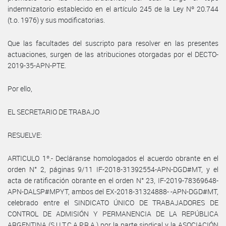
indemnizatorio establecido en el artículo 245 de la Ley Nº 20.744
(t.o. 1976) y sus modificatorias.
Que las facultades del suscripto para resolver en las presentes
actuaciones, surgen de las atribuciones otorgadas por el DECTO-
2019-35-APN-PTE.
Por ello,
EL SECRETARIO DE TRABAJO
RESUELVE:
ARTICULO 1º.- Decláranse homologados el acuerdo obrante en el
orden N° 2, páginas 9/11 IF-2018-31392554-APN-DGD#MT, y el
acta de ratificación obrante en el orden N° 23, IF-2019-78369648-
APN-DALSP#MPYT, ambos del EX-2018-31324888- -APN-DGD#MT,
celebrado entre el SINDICATO ÚNICO DE TRABAJADORES DE
CONTROL DE ADMISIÓN Y PERMANENCIA DE LA REPÚBLICA
ARGENTINA (S.U.T.C.A.P.R.A.) por la parte sindical y la ASOCIACIÓN