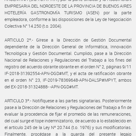
EMPRESARIA DEL NOROESTE DE LA PROVINCIA DE BUENOS AIRES
HOTELERÍA GASTRONOMÍA TURISMO (ASEN) por la parte
empleadora, conforme a las disposiciones de la Ley de Negociación
Colectiva N° 14.250 (t.o. 2004).
ARTICULO 2º.- Gírese a la Dirección de Gestión Documental
dependiente de la Dirección General de Informática, Innovación
Tecnológica y Gestión Documental. Cumplido, pase a la Dirección
Nacional de Relaciones y Regulaciones del Trabajo a los fines del
registro del acuerdo obrante obrante en el orden N° 2, páginas 9/11
IF-2018-31392554-APN-DGD#MT, y el acta de ratificación obrante
en el orden N° 23, IF-2019-78369648-APN-DALSP#MPYT, ambos
del EX-2018-31324888- -APN-DGD#MT.
ARTICULO 3º.- Notifíquese a las partes signatarias. Posteriormente
pase a la Dirección de Relaciones y Regulaciones del Trabajo a fin de
evaluar la procedencia de fijar el promedio de las remuneraciones,
del cual surge el tope indemnizatorio, de acuerdo a lo establecido en
el artículo 245 de la Ley Nº 20.744 (t.o. 1976) y sus modificatorias.
Finalmente, procédase a la guarda del presente legajo