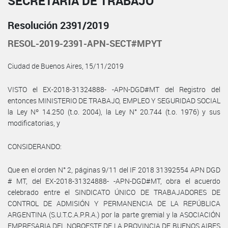
SECRETARÍA DE TRABAJO
Resolución 2391/2019
RESOL-2019-2391-APN-SECT#MPYT
Ciudad de Buenos Aires, 15/11/2019
VISTO el EX-2018-31324888- -APN-DGD#MT del Registro del
entonces MINISTERIO DE TRABAJO, EMPLEO Y SEGURIDAD SOCIAL
la Ley Nº 14.250 (t.o. 2004), la Ley N° 20.744 (t.o. 1976) y sus
modificatorias, y
CONSIDERANDO:
Que en el orden N° 2, páginas 9/11 del IF 2018 31392554 APN DGD
# MT, del EX-2018-31324888- -APN-DGD#MT, obra el acuerdo
celebrado entre el SINDICATO ÚNICO DE TRABAJADORES DE
CONTROL DE ADMISIÓN Y PERMANENCIA DE LA REPÚBLICA
ARGENTINA (S.U.T.C.A.P.R.A.) por la parte gremial y la ASOCIACIÓN
EMPRESARIA DEL NOROESTE DE LA PROVINCIA DE BUENOS AIRES