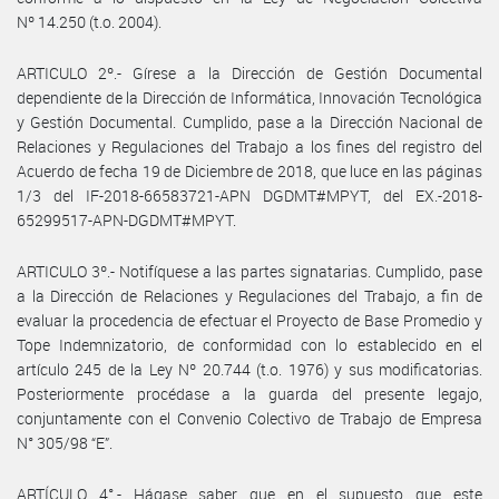
Nº 14.250 (t.o. 2004).
ARTICULO 2º.- Gírese a la Dirección de Gestión Documental
dependiente de la Dirección de Informática, Innovación Tecnológica
y Gestión Documental. Cumplido, pase a la Dirección Nacional de
Relaciones y Regulaciones del Trabajo a los fines del registro del
Acuerdo de fecha 19 de Diciembre de 2018, que luce en las páginas
1/3 del IF-2018-66583721-APN DGDMT#MPYT, del EX.-2018-
65299517-APN-DGDMT#MPYT.
ARTICULO 3º.- Notifíquese a las partes signatarias. Cumplido, pase
a la Dirección de Relaciones y Regulaciones del Trabajo, a fin de
evaluar la procedencia de efectuar el Proyecto de Base Promedio y
Tope Indemnizatorio, de conformidad con lo establecido en el
artículo 245 de la Ley Nº 20.744 (t.o. 1976) y sus modificatorias.
Posteriormente procédase a la guarda del presente legajo,
conjuntamente con el Convenio Colectivo de Trabajo de Empresa
N° 305/98 “E”.
ARTÍCULO 4°.- Hágase saber que en el supuesto que este