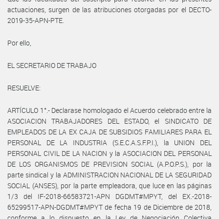
actuaciones, surgen de las atribuciones otorgadas por el DECTO-
2019-35-APN-PTE.
Por ello,
EL SECRETARIO DE TRABAJO
RESUELVE:
ARTÍCULO 1°.- Declarase homologado el Acuerdo celebrado entre la
ASOCIACION TRABAJADORES DEL ESTADO, el SINDICATO DE
EMPLEADOS DE LA EX CAJA DE SUBSIDIOS FAMILIARES PARA EL
PERSONAL DE LA INDUSTRIA (S.E.C.A.S.F.P.I.), la UNION DEL
PERSONAL CIVIL DE LA NACION y la ASOCIACION DEL PERSONAL
DE LOS ORGANISMOS DE PREVISION SOCIAL (A.P.O.P.S.), por la
parte sindical y la ADMINISTRACION NACIONAL DE LA SEGURIDAD
SOCIAL (ANSES), por la parte empleadora, que luce en las páginas
1/3 del IF-2018-66583721-APN DGDMT#MPYT, del EX.-2018-
65299517-APN-DGDMT#MPYT de fecha 19 de Diciembre de 2018,
conforme a lo dispuesto en la Ley de Negociación Colectiva