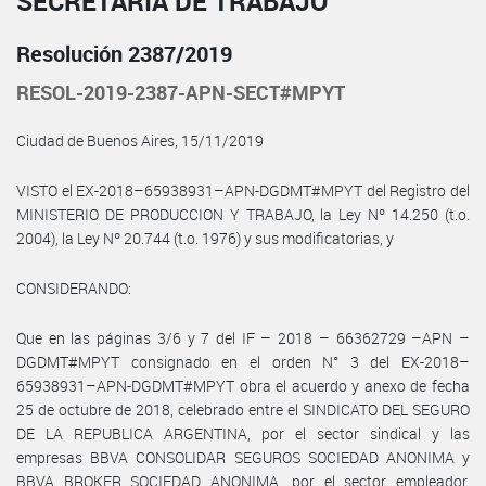
SECRETARÍA DE TRABAJO
Resolución 2387/2019
RESOL-2019-2387-APN-SECT#MPYT
Ciudad de Buenos Aires, 15/11/2019
VISTO el EX-2018–65938931–APN-DGDMT#MPYT del Registro del
MINISTERIO DE PRODUCCION Y TRABAJO, la Ley Nº 14.250 (t.o.
2004), la Ley Nº 20.744 (t.o. 1976) y sus modificatorias, y
CONSIDERANDO:
Que en las páginas 3/6 y 7 del IF – 2018 – 66362729 –APN –
DGDMT#MPYT consignado en el orden N° 3 del EX-2018–
65938931–APN-DGDMT#MPYT obra el acuerdo y anexo de fecha
25 de octubre de 2018, celebrado entre el SINDICATO DEL SEGURO
DE LA REPUBLICA ARGENTINA, por el sector sindical y las
empresas BBVA CONSOLIDAR SEGUROS SOCIEDAD ANONIMA y
BBVA BROKER SOCIEDAD ANONIMA, por el sector empleador,