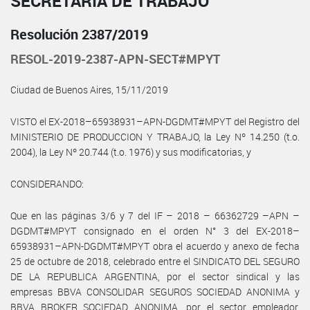
SECRETARÍA DE TRABAJO
Resolución 2387/2019
RESOL-2019-2387-APN-SECT#MPYT
Ciudad de Buenos Aires, 15/11/2019
VISTO el EX-2018–65938931–APN-DGDMT#MPYT del Registro del
MINISTERIO DE PRODUCCION Y TRABAJO, la Ley Nº 14.250 (t.o.
2004), la Ley Nº 20.744 (t.o. 1976) y sus modificatorias, y
CONSIDERANDO:
Que en las páginas 3/6 y 7 del IF – 2018 – 66362729 –APN –
DGDMT#MPYT consignado en el orden N° 3 del EX-2018–
65938931–APN-DGDMT#MPYT obra el acuerdo y anexo de fecha
25 de octubre de 2018, celebrado entre el SINDICATO DEL SEGURO
DE LA REPUBLICA ARGENTINA, por el sector sindical y las
empresas BBVA CONSOLIDAR SEGUROS SOCIEDAD ANONIMA y
BBVA BROKER SOCIEDAD ANONIMA, por el sector empleador,