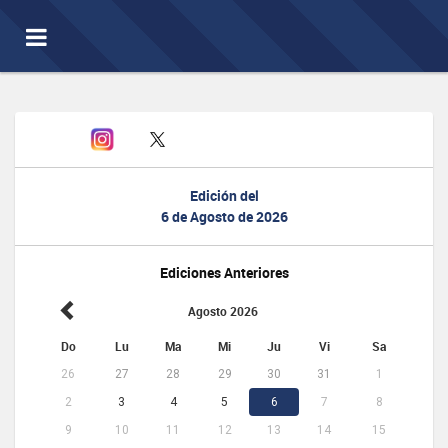
Toggle
navigation
Edición del
6 de Agosto de 2026
Ediciones Anteriores
Agosto 2026
Do
Lu
Ma
Mi
Ju
Vi
Sa
26
27
28
29
30
31
1
2
3
4
5
6
7
8
9
10
11
12
13
14
15