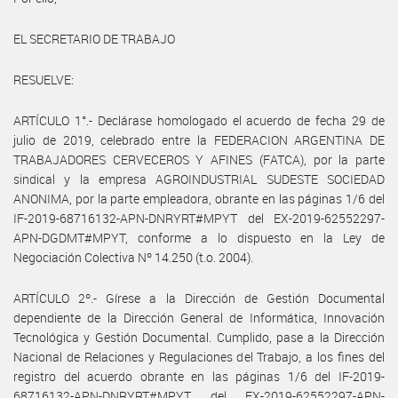
EL SECRETARIO DE TRABAJO
RESUELVE:
ARTÍCULO 1°.- Declárase homologado el acuerdo de fecha 29 de
julio de 2019, celebrado entre la FEDERACION ARGENTINA DE
TRABAJADORES CERVECEROS Y AFINES (FATCA), por la parte
sindical y la empresa AGROINDUSTRIAL SUDESTE SOCIEDAD
ANONIMA, por la parte empleadora, obrante en las páginas 1/6 del
IF-2019-68716132-APN-DNRYRT#MPYT del EX-2019-62552297-
APN-DGDMT#MPYT, conforme a lo dispuesto en la Ley de
Negociación Colectiva Nº 14.250 (t.o. 2004).
ARTÍCULO 2º.- Gírese a la Dirección de Gestión Documental
dependiente de la Dirección General de Informática, Innovación
Tecnológica y Gestión Documental. Cumplido, pase a la Dirección
Nacional de Relaciones y Regulaciones del Trabajo, a los fines del
registro del acuerdo obrante en las páginas 1/6 del IF-2019-
68716132-APN-DNRYRT#MPYT del EX-2019-62552297-APN-