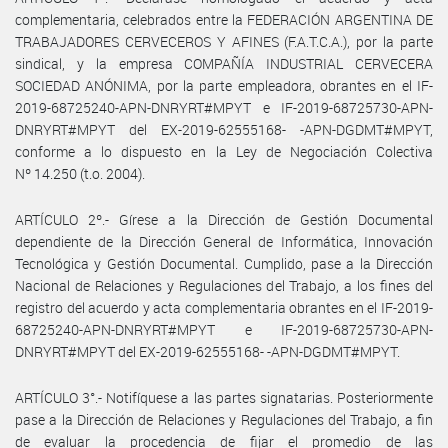
complementaria, celebrados entre la FEDERACIÓN ARGENTINA DE
TRABAJADORES CERVECEROS Y AFINES (F.A.T.C.A.), por la parte
sindical, y la empresa COMPAÑÍA INDUSTRIAL CERVECERA
SOCIEDAD ANÓNIMA, por la parte empleadora, obrantes en el IF-
2019-68725240-APN-DNRYRT#MPYT e IF-2019-68725730-APN-
DNRYRT#MPYT del EX-2019-62555168- -APN-DGDMT#MPYT,
conforme a lo dispuesto en la Ley de Negociación Colectiva
Nº 14.250 (t.o. 2004).
ARTÍCULO 2º.- Gírese a la Dirección de Gestión Documental
dependiente de la Dirección General de Informática, Innovación
Tecnológica y Gestión Documental. Cumplido, pase a la Dirección
Nacional de Relaciones y Regulaciones del Trabajo, a los fines del
registro del acuerdo y acta complementaria obrantes en el IF-2019-
68725240-APN-DNRYRT#MPYT e IF-2019-68725730-APN-
DNRYRT#MPYT del EX-2019-62555168- -APN-DGDMT#MPYT.
ARTÍCULO 3°.- Notifíquese a las partes signatarias. Posteriormente
pase a la Dirección de Relaciones y Regulaciones del Trabajo, a fin
de evaluar la procedencia de fijar el promedio de las