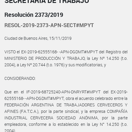
SECRETARÍA DE TRABAJO
Resolución 2373/2019
RESOL-2019-2373-APN-SECT#MPYT
Ciudad de Buenos Aires, 15/11/2019
VISTO el EX-2019-62555168- -APN-DGDMT#MPYT del Registro del
MINISTERIO DE PRODUCCIÓN Y TRABAJO, la Ley Nº 14.250 (t.o.
2004), a Ley Nº 20.744 (t.o. 1976) y sus modificatorias, y
CONSIDERANDO:
Que en el IF-2019-68725240-APN-DNRYRT#MPYT del EX-2019-
62555168- -APN-DGDMT#MPYT, obra el acuerdo celebrado entre la
FEDERACIÓN ARGENTINA DE TRABAJADORES CERVECEROS Y
AFINES (F.A.T.C.A.), por la parte sindical, y la empresa COMPAÑÍA
INDUSTRIAL CERVECERA SOCIEDAD ANÓNIMA, por la parte
empleadora, conforme a lo establecido en la Ley N° 14.250 (t.o.
2004).