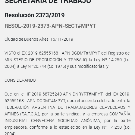
SECRETARÍA DE TRABAJO
Resolución 2373/2019
RESOL-2019-2373-APN-SECT#MPYT
Ciudad de Buenos Aires, 15/11/2019
VISTO el EX-2019-62555168- -APN-DGDMT#MPYT del Registro del
MINISTERIO DE PRODUCCIÓN Y TRABAJO, la Ley Nº 14.250 (t.o.
2004), a Ley Nº 20.744 (t.o. 1976) y sus modificatorias, y
CONSIDERANDO:
Que en el IF-2019-68725240-APN-DNRYRT#MPYT del EX-2019-
62555168- -APN-DGDMT#MPYT, obra el acuerdo celebrado entre la
FEDERACIÓN ARGENTINA DE TRABAJADORES CERVECEROS Y
AFINES (F.A.T.C.A.), por la parte sindical, y la empresa COMPAÑÍA
INDUSTRIAL CERVECERA SOCIEDAD ANÓNIMA, por la parte
empleadora, conforme a lo establecido en la Ley N° 14.250 (t.o.
2004).