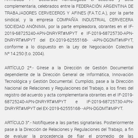
complementaria, celebrados entre la FEDERACIÓN ARGENTINA DE
TRABAJADORES CERVECEROS Y AFINES (F.A.T.C.A.), por la parte
sindical, y la empresa COMPAÑÍA INDUSTRIAL CERVECERA
SOCIEDAD ANÓNIMA, por la parte empleadora, obrantes en el IF-
2019-68725240-APN-DNRYRT#MPYT e IF-2019-68725730-APN-
DNRYRT#MPYT del EX-2019-62555168- -APN-DGDMT#MPYT,
conforme a lo dispuesto en la Ley de Negociación Colectiva
Nº 14.250 (t.o. 2004).
ARTÍCULO 2º.- Gírese a la Dirección de Gestión Documental
dependiente de la Dirección General de Informática, Innovación
Tecnológica y Gestión Documental. Cumplido, pase a la Dirección
Nacional de Relaciones y Regulaciones del Trabajo, a los fines del
registro del acuerdo y acta complementaria obrantes en el IF-2019-
68725240-APN-DNRYRT#MPYT e IF-2019-68725730-APN-
DNRYRT#MPYT del EX-2019-62555168- -APN-DGDMT#MPYT.
ARTÍCULO 3°.- Notifíquese a las partes signatarias. Posteriormente
pase a la Dirección de Relaciones y Regulaciones del Trabajo, a fin
de evaluar la procedencia de fijar el promedio de las