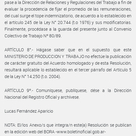
pase a la Dirección de Relaciones y Regulaciones del Trabajo a fin de
evaluar la procedencia de fijar el promedio de las remuneraciones,
del cual surge el tope indemnizatorio, de acuerdo a lo establecido en
el artículo 245 de la Ley N° 20.744 (t.o 1976) y sus modificatorias.
Finalmente, procédase a la guarda del presente junto al Convenio
Colectivo de Trabajo Nº 80/89.
ARTÍCULO 8°.- Hágase saber que en el supuesto que este
MINISTERIO DE PRODUCCION Y TRABAJO no efectúe la publicación
de carácter gratuito del Acuerdo homologado y de esta Resolución,
resultará aplicable lo establecido en el tercer párrafo del Artículo 5
de la Ley N° 14.250 (t.o. 2004).
ARTÍCULO 9º.- Comuníquese, publíquese, dése a la Dirección
Nacional del Registro Oficial y archívese.
Lucas Fernández Aparicio
NOTA: El/los Anexo/s que integra/n este(a) Resolución se publican
en la edición web del BORA -www.boletinoficial.gob.ar-