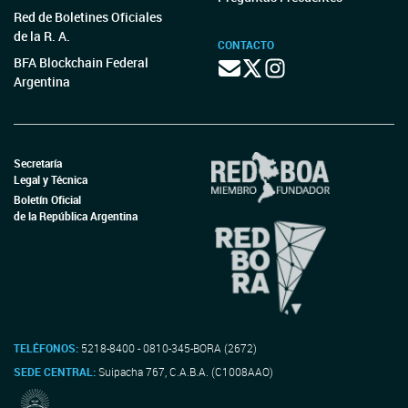
Red de Boletines Oficiales
de la R. A.
CONTACTO
BFA Blockchain Federal
Argentina
Secretaría
Legal y Técnica
Boletín Oficial
de la República Argentina
TELÉFONOS:
5218-8400 - 0810-345-BORA (2672)
SEDE CENTRAL:
Suipacha 767, C.A.B.A. (C1008AAO)