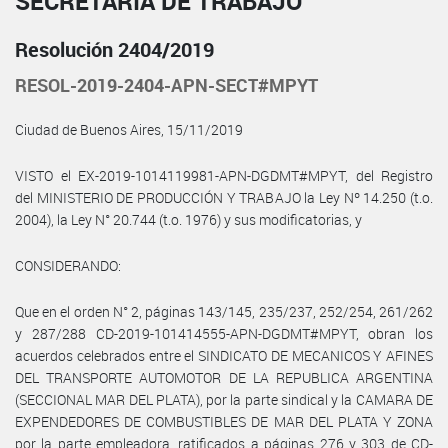
SECRETARÍA DE TRABAJO
Resolución 2404/2019
RESOL-2019-2404-APN-SECT#MPYT
Ciudad de Buenos Aires, 15/11/2019
VISTO el EX-2019-1014119981-APN-DGDMT#MPYT, del Registro
del MINISTERIO DE PRODUCCIÓN Y TRABAJO la Ley Nº 14.250 (t.o.
2004), la Ley N° 20.744 (t.o. 1976) y sus modificatorias, y
CONSIDERANDO:
Que en el orden N° 2, páginas 143/145, 235/237, 252/254, 261/262
y 287/288 CD-2019-101414555-APN-DGDMT#MPYT, obran los
acuerdos celebrados entre el SINDICATO DE MECANICOS Y AFINES
DEL TRANSPORTE AUTOMOTOR DE LA REPUBLICA ARGENTINA
(SECCIONAL MAR DEL PLATA), por la parte sindical y la CAMARA DE
EXPENDEDORES DE COMBUSTIBLES DE MAR DEL PLATA Y ZONA
por la parte empleadora, ratificados a páginas 276 y 303 de CD-