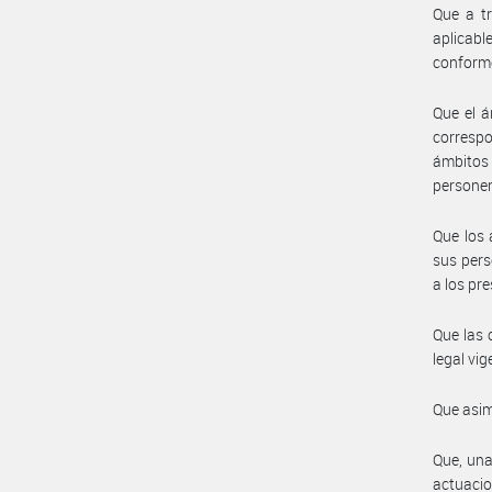
Que a tr
aplicabl
conforme
Que el á
correspo
ámbitos
personer
Que los 
sus pers
a los pr
Que las 
legal vig
Que asim
Que, una
actuacio