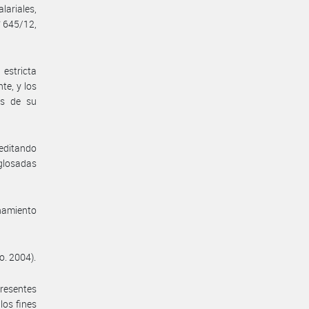
lariales,
° 645/12,
 estricta
te, y los
es de su
reditando
 glosadas
enamiento
o. 2004).
presentes
los fines