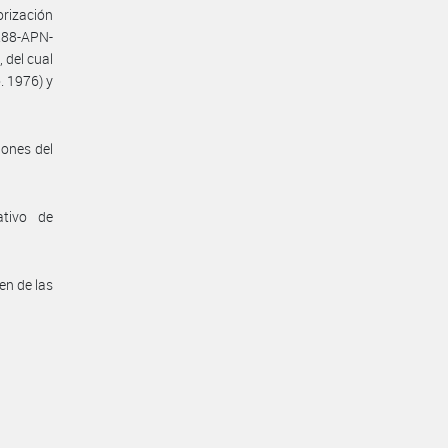
orización
288-APN-
 del cual
. 1976) y
iones del
ativo de
en de las