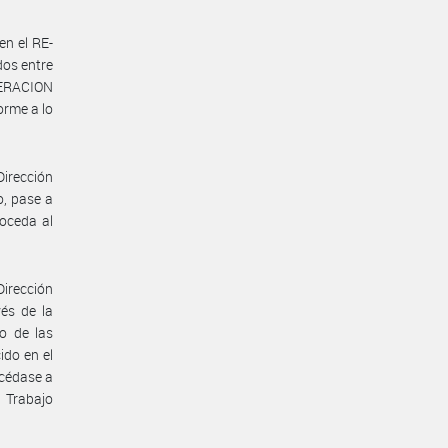
en el RE-
os entre
DERACION
rme a lo
Dirección
o, pase a
roceda al
Dirección
vés de la
o de las
ido en el
océdase a
 Trabajo