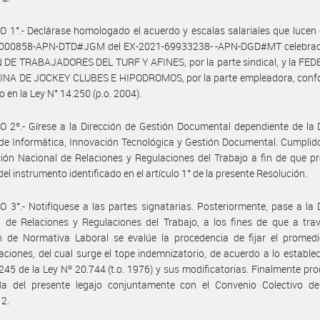
 1°.- Declárase homologado el acuerdo y escalas salariales que lucen 
000858-APN-DTD#JGM del EX-2021-69933238- -APN-DGD#MT celebrad
N DE TRABAJADORES DEL TURF Y AFINES, por la parte sindical, y la FE
NA DE JOCKEY CLUBES E HIPODROMOS, por la parte empleadora, confo
o en la Ley N° 14.250 (p.o. 2004).
 2º.- Gírese a la Dirección de Gestión Documental dependiente de la 
de Informática, Innovación Tecnológica y Gestión Documental. Cumplid
ción Nacional de Relaciones y Regulaciones del Trabajo a fin de que p
del instrumento identificado en el artículo 1° de la presente Resolución.
 3°.- Notifíquese a las partes signatarias. Posteriormente, pase a la 
 de Relaciones y Regulaciones del Trabajo, a los fines de que a tra
n de Normativa Laboral se evalúe la procedencia de fijar el promedi
ciones, del cual surge el tope indemnizatorio, de acuerdo a lo establec
 245 de la Ley Nº 20.744 (t.o. 1976) y sus modificatorias. Finalmente pr
da del presente legajo conjuntamente con el Convenio Colectivo de
12.