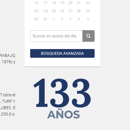
16
17
18
19
20
21
22
23
24
25
26
27
28
29
30
31
1
2
3
4
5
BÚSQUEDA AVANZADA
TRABAJO,
. 1976) y
 obra el
L TURF Y
CLUBES E
250 (t.o.