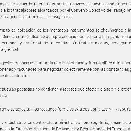
avés del acuerdo referido las partes convienen nuevas condiciones sa
es a los trabajadores alcanzados por el Convenio Colectivo de Trabajo N
 la vigencia y términos allí consignados.
mbito de aplicación de los mentados instrumentos se circunscribe a la
ndencia entre el alcance de representación del sector empresario firman
 personal y territorial de la entidad sindical de marras, emergent
ía gremial.
agentes negociales han ratificado el contenido y firmas allí insertas, ac
onerías y facultades para negociar colectivamente con las constancias
esentes actuados.
cláusulas pactadas no contienen aspectos que afecten o alteren el ord
ente.
ismo se acreditan los recaudos formales exigidos por la Ley N° 14.250 (t.
 vez dictado el presente acto administrativo homologatorio, pasen las 
nes a la Dirección Nacional de Relaciones y Regulaciones del Trabajo, a 