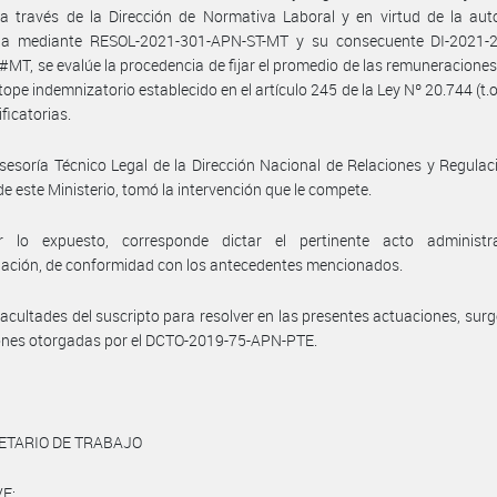
a través de la Dirección de Normativa Laboral y en virtud de la aut
da mediante RESOL-2021-301-APN-ST-MT y su consecuente DI-2021-
T, se evalúe la procedencia de fijar el promedio de las remuneraciones,
 tope indemnizatorio establecido en el artículo 245 de la Ley Nº 20.744 (t.o
ficatorias.
sesoría Técnico Legal de la Dirección Nacional de Relaciones y Regulac
de este Ministerio, tomó la intervención que le compete.
 lo expuesto, corresponde dictar el pertinente acto administr
ación, de conformidad con los antecedentes mencionados.
facultades del suscripto para resolver en las presentes actuaciones, surg
ones otorgadas por el DCTO-2019-75-APN-PTE.
ETARIO DE TRABAJO
E: