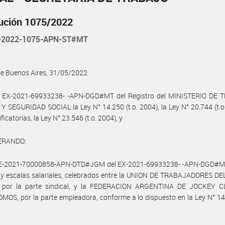
ución 1075/2022
-2022-1075-APN-ST#MT
de Buenos Aires, 31/05/2022
l EX-2021-69933238- -APN-DGD#MT del Registro del MINISTERIO DE 
 SEGURIDAD SOCIAL la Ley N° 14.250 (t.o. 2004), la Ley N° 20.744 (t.o
icatorias, la Ley N° 23.546 (t.o. 2004), y
ERANDO:
RE-2021-70000858-APN-DTD#JGM del EX-2021-69933238- -APN-DGD#MT
 y escalas salariales, celebrados entre la UNION DE TRABAJADORES DE
 por la parte sindical, y la FEDERACION ARGENTINA DE JOCKEY 
OS, por la parte empleadora, conforme a lo dispuesto en la Ley N° 14.