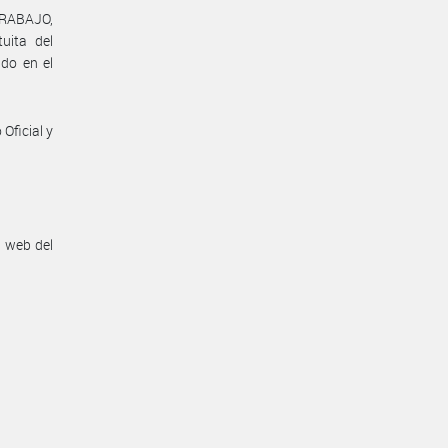
TRABAJO,
uita del
ido en el
Oficial y
n web del