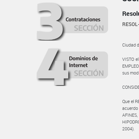
Resol
RESOL
Ciudad 
VISTO e
EMPLEO Y
sus modif
CONSID
Que el 
acuerdo
AFINES,
HIPODROM
2004).