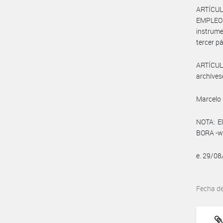
ARTÍCUL
EMPLEO 
instrume
tercer pá
ARTÍCULO
archíves
Marcelo 
NOTA: El
BORA -ww
e. 29/0
Fecha d