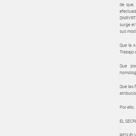
de que, 
efectua
DNRYRT#M
surge el
sus modi
Que la A
Trabajo 
Que por
homolog
Que las 
atribuci
Por ello,
EL SECR
RESUELV