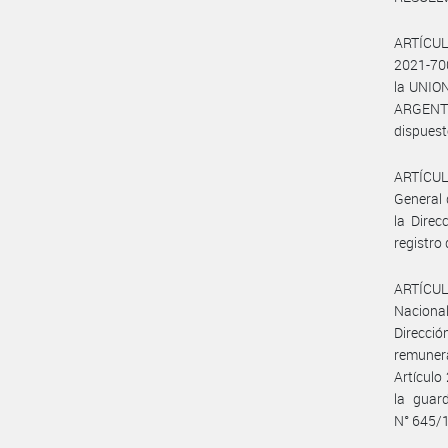
ARTÍCULO
2021-70
la UNIO
ARGENTI
dispuest
ARTÍCULO
General 
la Direc
registro 
ARTÍCULO
Nacional
Direcció
remunera
Artículo
la guar
N° 645/