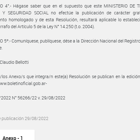
O 4°.- Hágase saber que en el supuesto que este MINISTERIO DE 
Y SEGURIDAD SOCIAL no efectúe la publicación de carácter grat
nto homologado y de esta Resolución, resultará aplicable lo establec
rrafo del Artículo 5 de la Ley N° 14.250 (t.o. 2004).
 5º.- Comuníquese, publíquese, dése a la Dirección Nacional del Registro 
e.
Claudio Bellotti
/los Anexo/s que integra/n este(a) Resolución se publican en la edició
w.boletinoficial.gob.ar-
8/2022 N° 56266/22 v. 29/08/2022
e publicación 29/08/2022
Anexo - 1