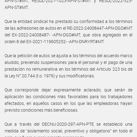
APN-ST#MT, RESOL-2021-1023-APN-ST#MT y RESOL-2022-323-
APN-ST#MT.
Que la entidad sindical ha prestado su conformidad a los términos
de las adhesiones de autos en el RE-2022-24008447-APN-DGD#MT
del EX-2022-24008487- -APN-DGD#MT, que obra agregado en el
orden 8 del EX-2021-119605252- -APN-DNRYRT#MT.
Que la petición de autos se ajusta a los términos del acuerdo marco
aludido, previendo suspensiones para el personal y el pago de una
prestación no remunerativa en los términos del Artículo 223 bis de
la Ley N° 20.744 (t.o. 1976) y sus modificatorias.
Que corresponde dejar expresamente aclarado, que serán de
aplicación las condiciones más favorables para los trabajadores
afectados, en aquellos casos en los que las empleadoras hayan
previsto condiciones más beneficiosas.
Que a través del DECNU-2020-297-APN-PTE se estableció una
medida de “aislamiento social, preventivo y obligatorio” en todo el