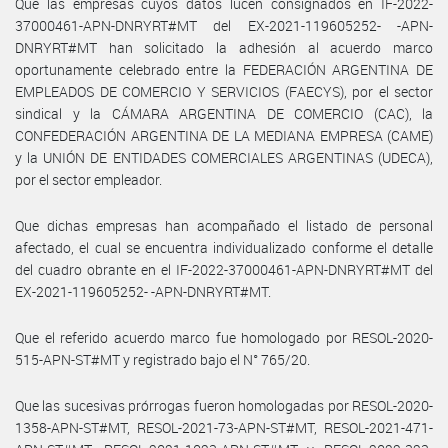
Que las empresas cuyos datos lucen consignados en IF-2022-
37000461-APN-DNRYRT#MT del EX-2021-119605252- -APN-
DNRYRT#MT han solicitado la adhesión al acuerdo marco
oportunamente celebrado entre la FEDERACIÓN ARGENTINA DE
EMPLEADOS DE COMERCIO Y SERVICIOS (FAECYS), por el sector
sindical y la CÁMARA ARGENTINA DE COMERCIO (CAC), la
CONFEDERACIÓN ARGENTINA DE LA MEDIANA EMPRESA (CAME)
y la UNIÓN DE ENTIDADES COMERCIALES ARGENTINAS (UDECA),
por el sector empleador.
Que dichas empresas han acompañado el listado de personal
afectado, el cual se encuentra individualizado conforme el detalle
del cuadro obrante en el IF-2022-37000461-APN-DNRYRT#MT del
EX-2021-119605252- -APN-DNRYRT#MT.
Que el referido acuerdo marco fue homologado por RESOL-2020-
515-APN-ST#MT y registrado bajo el N° 765/20.
Que las sucesivas prórrogas fueron homologadas por RESOL-2020-
1358-APN-ST#MT, RESOL-2021-73-APN-ST#MT, RESOL-2021-471-