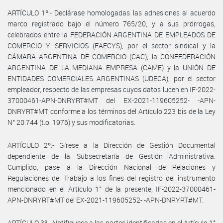
ARTÍCULO 1º.- Declárase homologadas las adhesiones al acuerdo
marco registrado bajo el número 765/20, y a sus prórrogas,
celebrados entre la FEDERACIÓN ARGENTINA DE EMPLEADOS DE
COMERCIO Y SERVICIOS (FAECYS), por el sector sindical y la
CÁMARA ARGENTINA DE COMERCIO (CAC), la CONFEDERACIÓN
ARGENTINA DE LA MEDIANA EMPRESA (CAME) y la UNIÓN DE
ENTIDADES COMERCIALES ARGENTINAS (UDECA), por el sector
empleador, respecto de las empresas cuyos datos lucen en IF-2022-
37000461-APN-DNRYRT#MT del EX-2021-119605252- -APN-
DNRYRT#MT conforme a los términos del Artículo 223 bis de la Ley
N° 20.744 (t.o. 1976) y sus modificatorias.
ARTÍCULO 2º.- Gírese a la Dirección de Gestión Documental
dependiente de la Subsecretaría de Gestión Administrativa.
Cumplido, pase a la Dirección Nacional de Relaciones y
Regulaciones del Trabajo a los fines del registro del instrumento
mencionado en el Artículo 1° de la presente, IF-2022-37000461-
APN-DNRYRT#MT del EX-2021-119605252- -APN-DNRYRT#MT.
ARTÍCULO 3º.- Notifíquese a las partes identificadas en el Artículo 1°