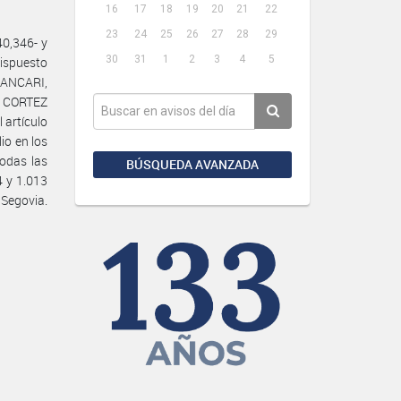
16
17
18
19
20
21
22
23
24
25
26
27
28
29
40,346- y
30
31
1
2
3
4
5
dispuesto
PANCARI,
y CORTEZ
 artículo
io en los
todas las
BÚSQUEDA AVANZADA
4 y 1.013
Segovia.