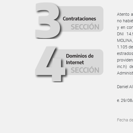
Atento a
no habié
y en co
DNI 14.
MOLINA, 
1.105 de
estrados
providen
inc.h) 
Administ
Daniel A
e. 29/0
Fecha d