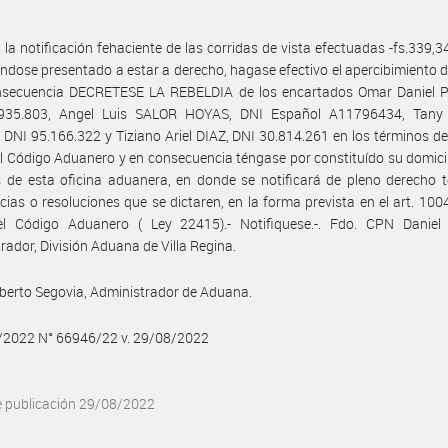
 la notificación fehaciente de las corridas de vista efectuadas -fs.339,3
ndose presentado a estar a derecho, hagase efectivo el apercibimiento 
nsecuencia DECRETESE LA REBELDIA de los encartados Omar Daniel 
935.803, Angel Luis SALOR HOYAS, DNI Español A11796434, Tan
DNI 95.166.322 y Tiziano Ariel DIAZ, DNI 30.814.261 en los términos del
l Código Aduanero y en consecuencia téngase por constituído su domicil
 de esta oficina aduanera, en donde se notificará de pleno derecho 
cias o resoluciones que se dictaren, en la forma prevista en el art. 100
del Código Aduanero ( Ley 22415).- Notifiquese.-. Fdo. CPN Daniel 
rador, División Aduana de Villa Regina.
lberto Segovia, Administrador de Aduana.
8/2022 N° 66946/22 v. 29/08/2022
e publicación 29/08/2022