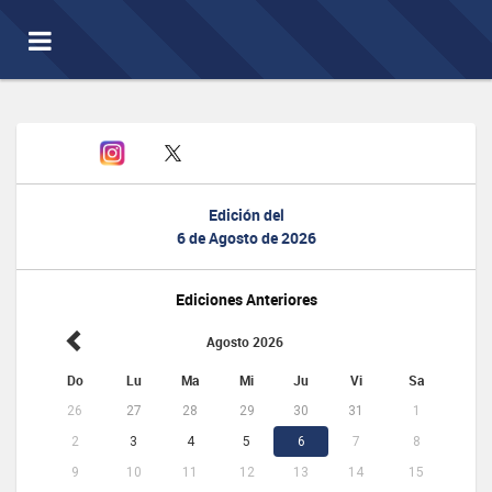
Toggle
navigation
Edición del
6 de Agosto de 2026
Ediciones Anteriores
Agosto 2026
Do
Lu
Ma
Mi
Ju
Vi
Sa
26
27
28
29
30
31
1
2
3
4
5
6
7
8
9
10
11
12
13
14
15