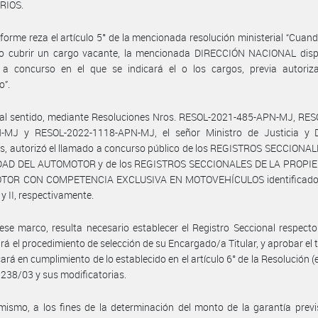
RIOS.
forme reza el artículo 5° de la mencionada resolución ministerial “Cuand
io cubrir un cargo vacante, la mencionada DIRECCIÓN NACIONAL disp
 a concurso en el que se indicará el o los cargos, previa autoriza
o”.
tal sentido, mediante Resoluciones Nros. RESOL-2021-485-APN-MJ, RES
-MJ y RESOL-2022-1118-APN-MJ, el señor Ministro de Justicia y 
, autorizó el llamado a concurso público de los REGISTROS SECCIONAL
AD DEL AUTOMOTOR y de los REGISTROS SECCIONALES DE LA PROPI
OR CON COMPETENCIA EXCLUSIVA EN MOTOVEHÍCULOS identificado
 y II, respectivamente.
ese marco, resulta necesario establecer el Registro Seccional respecto
rá el procedimiento de selección de su Encargado/a Titular, y aprobar el 
cará en cumplimiento de lo establecido en el artículo 6° de la Resolución (e
° 238/03 y sus modificatorias.
mismo, a los fines de la determinación del monto de la garantía previ