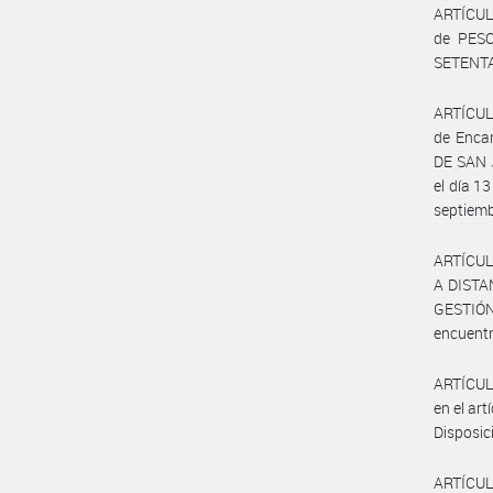
ARTÍCULO
de PES
SETENTA
ARTÍCULO
de Enca
DE SAN J
el día 13
septiemb
ARTÍCULO
A DISTAN
GESTIÓN
encuentr
ARTÍCULO
en el ar
Disposic
ARTÍCULO