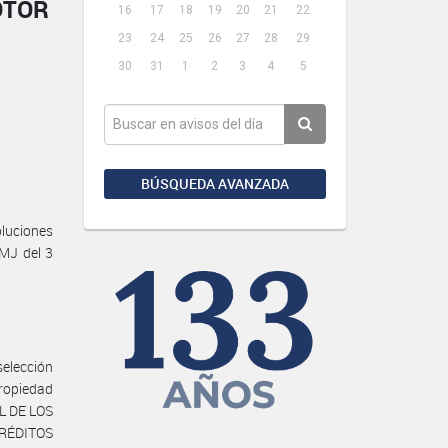
OTOR
16
17
18
19
20
21
22
23
24
25
26
27
28
29
30
31
1
2
3
4
5
BÚSQUEDA AVANZADA
oluciones
MJ del 3
selección
Propiedad
L DE LOS
RÉDITOS