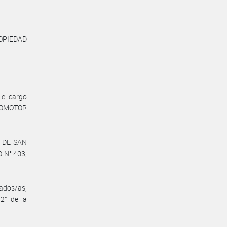
OPIEDAD
 el cargo
UTOMOTOR
 DE SAN
 N° 403,
dos/as,
 2° de la