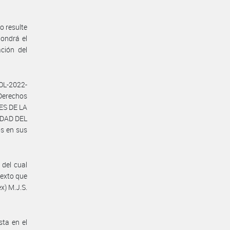
o resulte
ondrá el
ción del
OL-2022-
Derechos
ES DE LA
EDAD DEL
s en sus
 del cual
texto que
x) M.J.S.
sta en el