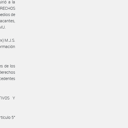
irió a la
DERECHOS
edios de
acantes,
#MJ.
x) M.J.S.
ormación
s de los
 Derechos
ecedentes
TIVOS Y
tículo 5°