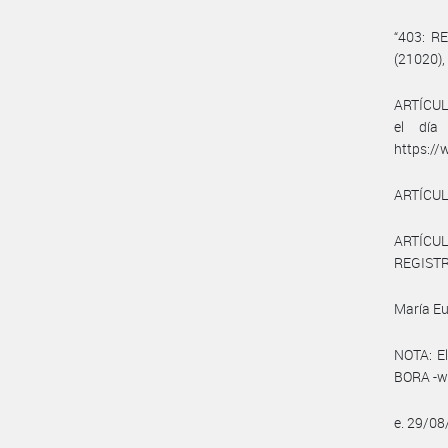
“403: 
(21020),
ARTÍCULO
el día
https://
ARTÍCULO
ARTÍCUL
REGISTRO
María Eu
NOTA: El
BORA -ww
e. 29/0