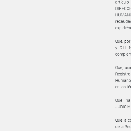
artículo
DIRECCI
HUMANOS
recauda
expidié
Que, por
y D.H. 
complem
Que, asi
Registro
Humanos,
en los t
Que ha
JUDICIAL
Que la c
de la Re