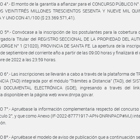
 4°.- El monto de la garantía a afianzar para el CONCURSO PÚBLICO N°
OS VEINTITRÉS MILLONES TRESCIENTOS SESENTA Y NUEVE MIL QUI
 Y UNO CON 41/100 ($ 23.369.571,41).
 5º.- Convócase a la inscripción de los postulantes para la cobertura 
rgado/a Titular del REGISTRO SECCIONAL DE LA PROPIEDAD DEL A
ORGE N° 1 (21020), PROVINCIA DE SANTA FE. La apertura de la inscrip
 de septiembre del corriente año a partir de las 09:00 horas y finalizará el
re de 2022 a las 23:59 horas.
 6°.- Las inscripciones se llevarán a cabo a través de la plataforma de
CIA (TAD) integrada por el módulo “Trámites a Distancia” (TAD), del S
 DOCUMENTAL ELECTRÓNICA (GDE), ingresando a través del lin
a disponible en la página web www.dnrpa.gov.ar.
 7°.- Apruébase la información complementaria respecto del concurso
tículo 2°, y que como Anexo (IF-2022-87771917-APN-DNRNPACP#MJ) inte
ión.
 8º.- Apruébase el modelo de aviso de publicación que a continuación se 