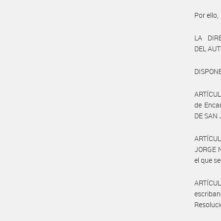
Por ello,
LA DIR
DEL AU
DISPONE
ARTÍCULO
de Enca
DE SAN 
ARTÍCU
JORGE N
el que s
ARTÍCU
escriban
Resoluci