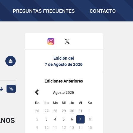
PREGUNTAS FRECUENTES
CONTACTO
Edición del
7 de Agosto de 2026
Ediciones Anteriores
Agosto 2026
Do
Lu
Ma
Mi
Ju
Vi
Sa
26
27
28
29
30
31
1
ANOS
2
3
4
5
6
7
8
9
10
11
12
13
14
15