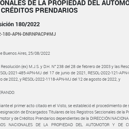
IONALES DE LA PROPIEDAD DEL AUTOM
E CRÉDITOS PRENDARIOS
sición 180/2022
22-180-APN-DNRNPACP#MJ
de Buenos Aires, 25/08/2022
 Resolución (ex) M.J.S. y D.H. N° 238 del 28 de febrero de 2003 y las Res
ESOL-2021-485-APN-MJ del 17 de junio de 2021, RESOL-2022-121-APN-
ro de 2022, y RESOL-2022-1118-APN-MJ del 12 de agosto de 2022, y
ERANDO:
ante el primer acto citado en el Visto, se estableció el procedimiento de 
designación de Encargados Titulares de los Registros Seccionales de la 
motor y de Créditos Prendarios dependientes de la DIRECCIÓN NACIONA
ROS NACIONALES DE LA PROPIEDAD DEL AUTOMOTOR Y DE C