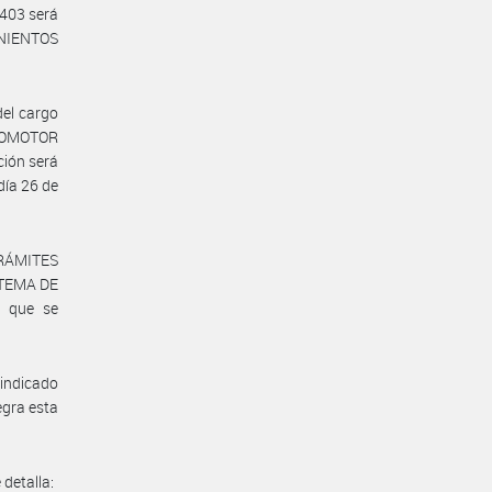
 403 será
NIENTOS
del cargo
UTOMOTOR
ción será
 día 26 de
 TRÁMITES
ISTEMA DE
k que se
 indicado
gra esta
detalla: