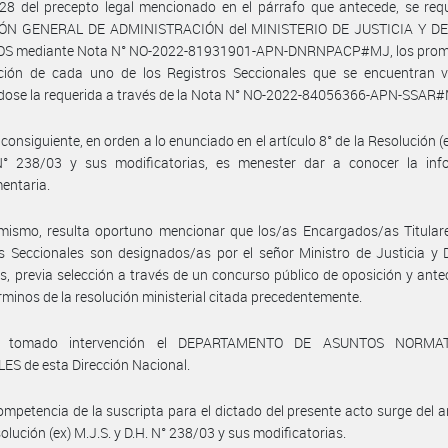
 28 del precepto legal mencionado en el párrafo que antecede, se requ
ÓN GENERAL DE ADMINISTRACIÓN del MINISTERIO DE JUSTICIA Y 
 mediante Nota N° NO-2022-81931901-APN-DNRNPACP#MJ, los prom
ción de cada uno de los Registros Seccionales que se encuentran v
ndose la requerida a través de la Nota N° NO-2022-84056366-APN-SSAR
 consiguiente, en orden a lo enunciado en el artículo 8° de la Resolución (e
N° 238/03 y sus modificatorias, es menester dar a conocer la inf
entaria.
mismo, resulta oportuno mencionar que los/as Encargados/as Titulare
s Seccionales son designados/as por el señor Ministro de Justicia y
 previa selección a través de un concurso público de oposición y ant
érminos de la resolución ministerial citada precedentemente.
 tomado intervención el DEPARTAMENTO DE ASUNTOS NORMA
ES de esta Dirección Nacional.
ompetencia de la suscripta para el dictado del presente acto surge del ar
solución (ex) M.J.S. y D.H. N° 238/03 y sus modificatorias.