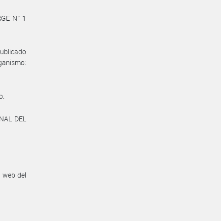
GE N° 1
publicado
anismo:
o.
ONAL DEL
n web del