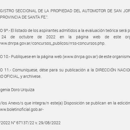
REGISTRO SECCIONAL DE LA PROPIEDAD DEL AUTOMOTOR DE SAN JOR
 PROVINCIA DE SANTA FE.”.
 9º.- El listado de los aspirantes admitidos a la evaluación teórica será 
 24 de octubre de 2022 en la página web de este org
www.dnrpa.gov.ar/concursos_publicos/rrss-concursos.php.
 10.- Publíquese en la página web (www.dnrpa.gov.ar) de este organism
O 11.- Comuníquese, dése para su publicación a la DIRECCIÓN NACI
 OFICIAL, y archívese.
genia Doro Urquiza
/los Anexo/s que integra/n este(a) Disposición se publican en la edició
w.boletinoficial.gob.ar-
8/2022 N° 67137/22 v. 29/08/2022