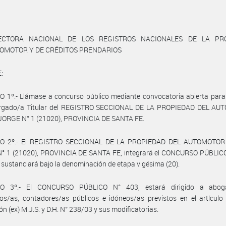
ECTORA NACIONAL DE LOS REGISTROS NACIONALES DE LA PR
TOMOTOR Y DE CRÉDITOS PRENDARIOS
:
 1º.- Llámase a concurso público mediante convocatoria abierta para
rgado/a Titular del REGISTRO SECCIONAL DE LA PROPIEDAD DEL A
JORGE N° 1 (21020), PROVINCIA DE SANTA FE.
LO 2º.- El REGISTRO SECCIONAL DE LA PROPIEDAD DEL AUTOMOTOR
° 1 (21020), PROVINCIA DE SANTA FE, integrará el CONCURSO PÚBLICO
e sustanciará bajo la denominación de etapa vigésima (20).
LO 3º.- El CONCURSO PÚBLICO N° 403, estará dirigido a aboga
os/as, contadores/as públicos e idóneos/as previstos en el artículo
ón (ex) M.J.S. y D.H. N° 238/03 y sus modificatorias.