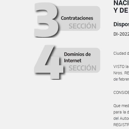
NAC
Y D
Dispo
DI-20
Ciudad 
VISTO la
Nros. R
de febre
CONSID
Que medi
para la 
del Auto
REGIST