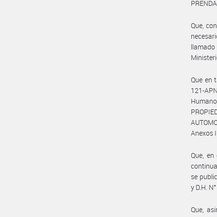
PRENDA
Que, con
necesar
llamado
Ministeri
Que en 
121-APN
Humanos
PROPIED
AUTOMOT
Anexos I
Que, en 
continua
se publi
y D.H. N
Que, asi