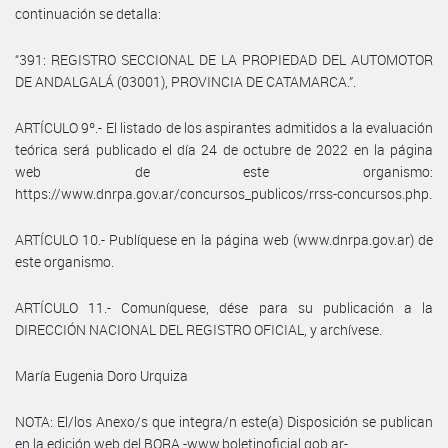
continuación se detalla:
“391: REGISTRO SECCIONAL DE LA PROPIEDAD DEL AUTOMOTOR
DE ANDALGALÁ (03001), PROVINCIA DE CATAMARCA.”.
ARTÍCULO 9º.- El listado de los aspirantes admitidos a la evaluación
teórica será publicado el día 24 de octubre de 2022 en la página
web de este organismo:
https://www.dnrpa.gov.ar/concursos_publicos/rrss-concursos.php.
ARTÍCULO 10.- Publíquese en la página web (www.dnrpa.gov.ar) de
este organismo.
ARTÍCULO 11.- Comuníquese, dése para su publicación a la
DIRECCIÓN NACIONAL DEL REGISTRO OFICIAL, y archívese.
María Eugenia Doro Urquiza
NOTA: El/los Anexo/s que integra/n este(a) Disposición se publican
en la edición web del BORA -www.boletinoficial.gob.ar-