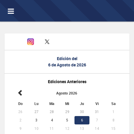
Toggle
navigation
Edición del
6 de Agosto de 2026
Ediciones Anteriores
Agosto 2026
Do
Lu
Ma
Mi
Ju
Vi
Sa
26
27
28
29
30
31
1
2
3
4
5
6
7
8
9
10
11
12
13
14
15