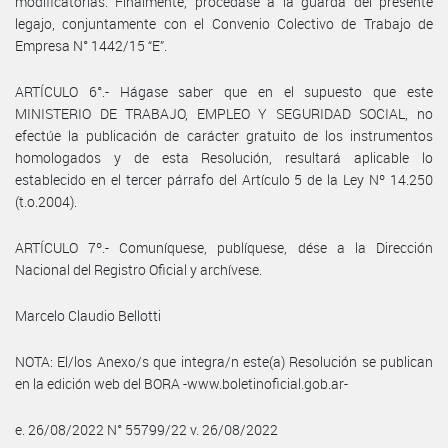
modificatorias. Finalmente, procédase a la guarda del presente
legajo, conjuntamente con el Convenio Colectivo de Trabajo de
Empresa N° 1442/15 “E”.
ARTÍCULO 6°.- Hágase saber que en el supuesto que este
MINISTERIO DE TRABAJO, EMPLEO Y SEGURIDAD SOCIAL, no
efectúe la publicación de carácter gratuito de los instrumentos
homologados y de esta Resolución, resultará aplicable lo
establecido en el tercer párrafo del Artículo 5 de la Ley Nº 14.250
(t.o.2004).
ARTÍCULO 7º.- Comuníquese, publíquese, dése a la Dirección
Nacional del Registro Oficial y archívese.
Marcelo Claudio Bellotti
NOTA: El/los Anexo/s que integra/n este(a) Resolución se publican
en la edición web del BORA -www.boletinoficial.gob.ar-
e. 26/08/2022 N° 55799/22 v. 26/08/2022