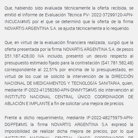
Que, habiendo sido evaluada técnicamente la oferta recibida, se
emitió el Informe de Evaluación Técnica PV- 2022-37299120-APN-
INCUCAI#MS por el que se determinó que la oferta de la firma
NOVARTIS ARGENTINA S.A. se ajusta técnicamente a lo requerido.
Que, en virtud de la evaluación financiera realizada, surgió que la
oferta presentada por la firma NOVARTIS ARGENTINA S.A. de pesos
$51.187.428,00 IVA incluido, presentó un desvío respecto al
presupuesto estimado fijado para la contratación ($41.781.582,48)
correspondiente al 22,51% por encima de lo presupuestado, en
virtud de los cual se solicitó la intervención de la DIRECCIÓN
NACIONAL DE MEDICAMENTOS Y TECNOLOGÍA SANITARIA, quien,
mediante IF-2022-41258260-APN-DNMYTS#MS dio intervención al
INSTITUTO NACIONAL CENTRAL ÚNICO COORDINADOR DE
ABLACIÓN E IMPLANTE a fin de solicitar una mejora de precios.
Frente a dicho requerimiento, mediante IF-2022-48275975-APN-
DGPFE#MS la firma NOVARTIS ARGENTINA S.A expresó la
imposibilidad de realizar dicha mejora de precios, por lo que
INSTITUTO NACIONAL CENTRAL ÚNICO COORDINADOR DE