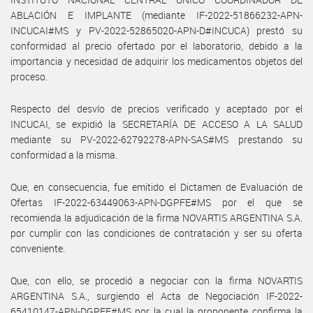
ABLACIÓN E IMPLANTE (mediante IF-2022-51866232-APN-
INCUCAI#MS y PV-2022-52865020-APN-D#INCUCA) prestó su
conformidad al precio ofertado por el laboratorio, debido a la
importancia y necesidad de adquirir los medicamentos objetos del
proceso.
Respecto del desvío de precios verificado y aceptado por el
INCUCAI, se expidió la SECRETARÍA DE ACCESO A LA SALUD
mediante su PV-2022-62792278-APN-SAS#MS prestando su
conformidad a la misma.
Que, en consecuencia, fue emitido el Dictamen de Evaluación de
Ofertas IF-2022-63449063-APN-DGPFE#MS por el que se
recomienda la adjudicación de la firma NOVARTIS ARGENTINA S.A.
por cumplir con las condiciones de contratación y ser su oferta
conveniente.
Que, con ello, se procedió a negociar con la firma NOVARTIS
ARGENTINA S.A., surgiendo el Acta de Negociación IF-2022-
65410147-APN-DGPFE#MS por la cual la proponente confirma la