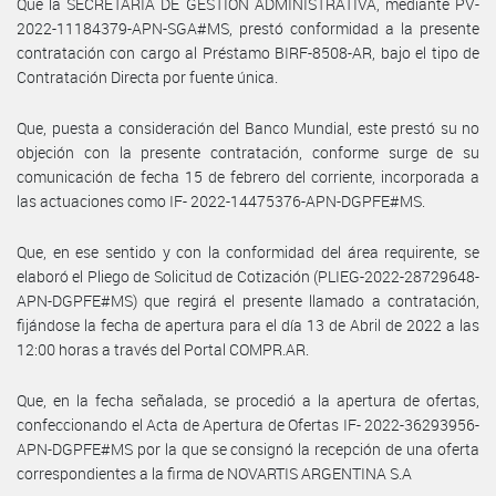
Que la SECRETARIA DE GESTION ADMINISTRATIVA, mediante PV-
2022-11184379-APN-SGA#MS, prestó conformidad a la presente
contratación con cargo al Préstamo BIRF-8508-AR, bajo el tipo de
Contratación Directa por fuente única.
Que, puesta a consideración del Banco Mundial, este prestó su no
objeción con la presente contratación, conforme surge de su
comunicación de fecha 15 de febrero del corriente, incorporada a
las actuaciones como IF- 2022-14475376-APN-DGPFE#MS.
Que, en ese sentido y con la conformidad del área requirente, se
elaboró el Pliego de Solicitud de Cotización (PLIEG-2022-28729648-
APN-DGPFE#MS) que regirá el presente llamado a contratación,
fijándose la fecha de apertura para el día 13 de Abril de 2022 a las
12:00 horas a través del Portal COMPR.AR.
Que, en la fecha señalada, se procedió a la apertura de ofertas,
confeccionando el Acta de Apertura de Ofertas IF- 2022-36293956-
APN-DGPFE#MS por la que se consignó la recepción de una oferta
correspondientes a la firma de NOVARTIS ARGENTINA S.A