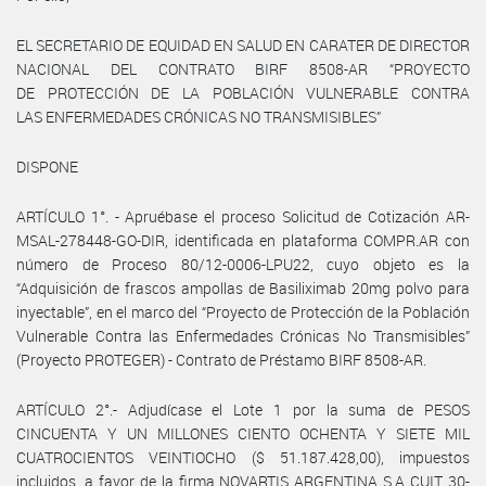
EL SECRETARIO DE EQUIDAD EN SALUD EN CARATER DE DIRECTOR
NACIONAL DEL CONTRATO BIRF 8508-AR “PROYECTO
DE PROTECCIÓN DE LA POBLACIÓN VULNERABLE CONTRA
LAS ENFERMEDADES CRÓNICAS NO TRANSMISIBLES”
DISPONE
ARTÍCULO 1°. - Apruébase el proceso Solicitud de Cotización AR-
MSAL-278448-GO-DIR, identificada en plataforma COMPR.AR con
número de Proceso 80/12-0006-LPU22, cuyo objeto es la
“Adquisición de frascos ampollas de Basiliximab 20mg polvo para
inyectable”, en el marco del “Proyecto de Protección de la Población
Vulnerable Contra las Enfermedades Crónicas No Transmisibles”
(Proyecto PROTEGER) - Contrato de Préstamo BIRF 8508-AR.
ARTÍCULO 2°.- Adjudícase el Lote 1 por la suma de PESOS
CINCUENTA Y UN MILLONES CIENTO OCHENTA Y SIETE MIL
CUATROCIENTOS VEINTIOCHO ($ 51.187.428,00), impuestos
incluidos, a favor de la firma NOVARTIS ARGENTINA S.A CUIT 30-