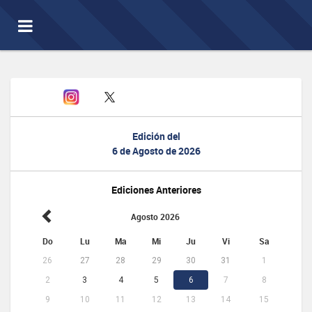
Toggle
navigation
Edición del
6 de Agosto de 2026
Ediciones Anteriores
Agosto 2026
Do
Lu
Ma
Mi
Ju
Vi
Sa
26
27
28
29
30
31
1
2
3
4
5
6
7
8
9
10
11
12
13
14
15