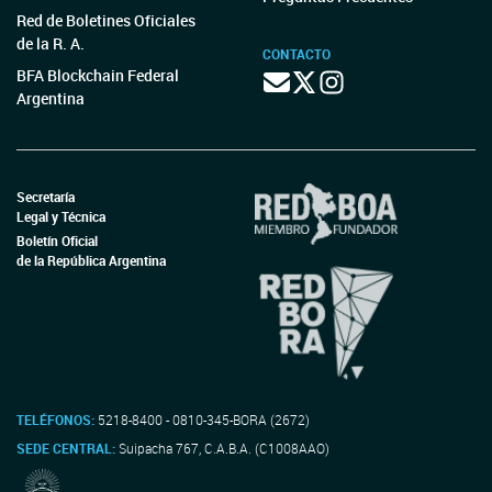
Red de Boletines Oficiales
de la R. A.
CONTACTO
BFA Blockchain Federal
Argentina
Secretaría
Legal y Técnica
Boletín Oficial
de la República Argentina
TELÉFONOS:
5218-8400 - 0810-345-BORA (2672)
SEDE CENTRAL:
Suipacha 767, C.A.B.A. (C1008AAO)