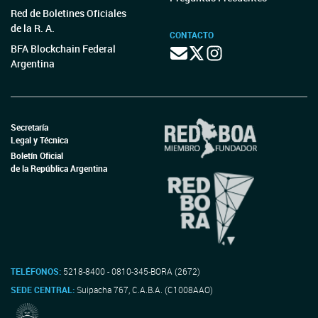
Red de Boletines Oficiales
de la R. A.
CONTACTO
BFA Blockchain Federal
Argentina
Secretaría
Legal y Técnica
Boletín Oficial
de la República Argentina
TELÉFONOS:
5218-8400 - 0810-345-BORA (2672)
SEDE CENTRAL:
Suipacha 767, C.A.B.A. (C1008AAO)