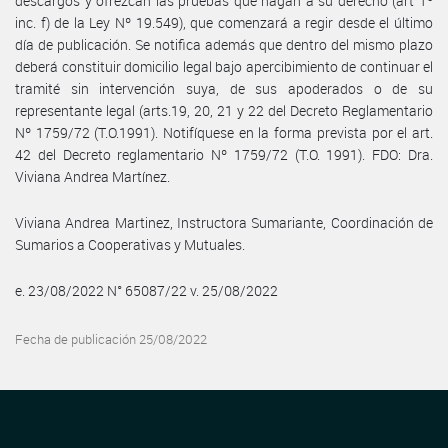
descargos y ofrezcan las pruebas que hagan a su derecho (art 1º
inc. f) de la Ley Nº 19.549), que comenzará a regir desde el último
día de publicación. Se notifica además que dentro del mismo plazo
deberá constituir domicilio legal bajo apercibimiento de continuar el
tramité sin intervención suya, de sus apoderados o de su
representante legal (arts.19, 20, 21 y 22 del Decreto Reglamentario
Nº 1759/72 (T.O.1991). Notifíquese en la forma prevista por el art.
42 del Decreto reglamentario Nº 1759/72 (T.O. 1991). FDO: Dra.
Viviana Andrea Martínez.
Viviana Andrea Martinez, Instructora Sumariante, Coordinación de
Sumarios a Cooperativas y Mutuales.
e. 23/08/2022 N° 65087/22 v. 25/08/2022
Fecha de publicación 25/08/2022