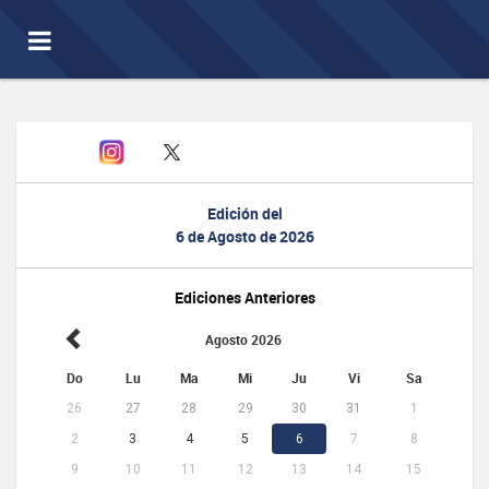
Toggle
navigation
Edición del
6 de Agosto de 2026
Ediciones Anteriores
Agosto 2026
Do
Lu
Ma
Mi
Ju
Vi
Sa
26
27
28
29
30
31
1
2
3
4
5
6
7
8
9
10
11
12
13
14
15