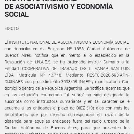
DE ASOCIATIVISMO Y ECONOMÍA
SOCIAL
EDICTO
El INSTITUTO NACIONAL DE ASOCIATIVISMO Y ECONOMÍA SOCIAL,
con domicilio en Av. Belgrano Nº 1656, Ciudad Autónoma de
Buenos Aires, notifica que en mérito a lo establecido en la
Resolución del I.N.A.E.S. se ha ordenado instruir Sumario a la
Entidad: COOPERATIVA DE TRABAJO TEXTIL VANAR SAN LUIS
LTDA. Matricula Nº 43.748. Mediante RESFC-2020-590-APN-
DI#INAES, con procedimiento 3098/08 INAES y modificatoria. Con
domicilio dentro de la República Argentina. Se notifica, además, que
en las actuación enumerada “ut supra” ha sido designada la
suscripta como instructora sumariante y en tal carácter se le
acuerda a las entidades el plazo de DIEZ (10) días con más los
ampliatorios que por derecho correspondan en razón de la
distancia para aquellas entidades fuera del radio urbano de la
Ciudad Autónoma de Buenos Aires, para que presenten los