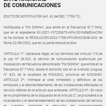
DE COMUNICACIONES
EDICTO DE NOTIFICACIÓN (art. 42 del DEC. 1759/72)
Notifíquese a “FM DONNA”, que emite en la frecuencia 97.7 MHz,
que en el expediente EX-2021-107250673-APN-SDYME#ENACOM
se ha dictado la RESOLUCIÓN-2022-1709-APN-ENACOM#JGM, de
fecha 22/08/2022, que en su parte resolutiva dice:
“ARTÍCULO 1º.- Declárase ilegal, en los términos del Artículo 116 de
la Ley Nº 26.522, al servicio de comunicación audiovisual por
modulación de frecuencia denominado “FM DONNA”, que emite en la
frecuencia 97.7 MHz, desde el domicilio sito en la Avenida Uruguay
N° 923, de la localidad de POSADAS, provincia de MISIONES.
ARTÍCULO 2º.- Intímase al cese inmediato y definitivo de las
emisiones y al desmantelamiento de las instalaciones afectadas al
servicio referido en el artículo que antecede. ARTÍCULO 3º.- En caso
de incumplimiento de lo dispuesto en el Artículo 2°, se procederá a la
incautación y el desmantelamiento de las instalaciones del servicio
en cuestión, mediante la ejecución del correspondiente