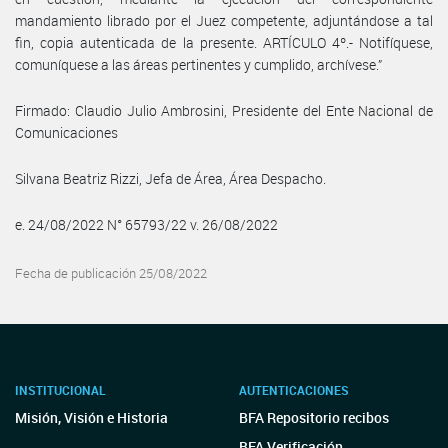
mandamiento librado por el Juez competente, adjuntándose a tal
fin, copia autenticada de la presente. ARTÍCULO 4º.- Notifíquese,
comuníquese a las áreas pertinentes y cumplido, archívese.”
Firmado: Claudio Julio Ambrosini, Presidente del Ente Nacional de
Comunicaciones
Silvana Beatriz Rizzi, Jefa de Área, Área Despacho.
e. 24/08/2022 N° 65793/22 v. 26/08/2022
Fecha de publicación 25/08/2022
INSTITUCIONAL
AUTENTICACIONES
Misión, Visión e Historia
BFA Repositorio recibos
BFA Verificación