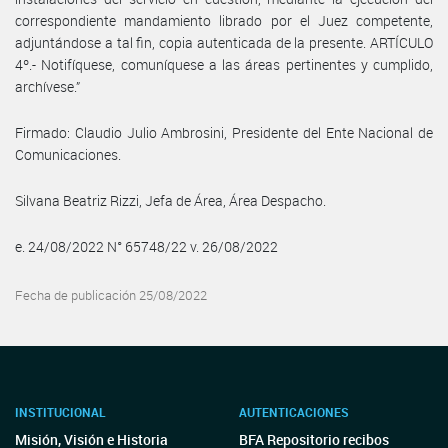
correspondiente mandamiento librado por el Juez competente,
adjuntándose a tal fin, copia autenticada de la presente. ARTÍCULO
4º.- Notifíquese, comuníquese a las áreas pertinentes y cumplido,
archívese.”
Firmado: Claudio Julio Ambrosini, Presidente del Ente Nacional de
Comunicaciones.
Silvana Beatriz Rizzi, Jefa de Área, Área Despacho.
e. 24/08/2022 N° 65748/22 v. 26/08/2022
Fecha de publicación 25/08/2022
INSTITUCIONAL
AUTENTICACIONES
Misión, Visión e Historia
BFA Repositorio recibos