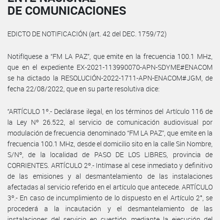
DE COMUNICACIONES
EDICTO DE NOTIFICACIÓN (art. 42 del DEC. 1759/72)
Notifíquese a “FM LA PAZ”, que emite en la frecuencia 100.1 MHz,
que en el expediente EX-2021-113990070-APN-SDYME#ENACOM
se ha dictado la RESOLUCIÓN-2022-1711-APN-ENACOM#JGM, de
fecha 22/08/2022, que en su parte resolutiva dice:
“ARTÍCULO 1º.- Declárase ilegal, en los términos del Artículo 116 de
la Ley Nº 26.522, al servicio de comunicación audiovisual por
modulación de frecuencia denominado “FM LA PAZ”, que emite en la
frecuencia 100.1 MHz, desde el domicilio sito en la calle Sin Nombre,
S/Nº, de la localidad de PASO DE LOS LIBRES, provincia de
CORRIENTES. ARTÍCULO 2º.- Intímase al cese inmediato y definitivo
de las emisiones y al desmantelamiento de las instalaciones
afectadas al servicio referido en el artículo que antecede. ARTÍCULO
3º.- En caso de incumplimiento de lo dispuesto en el Artículo 2°, se
procederá a la incautación y el desmantelamiento de las
instalaciones del servicio en cuestión, mediante la ejecución del