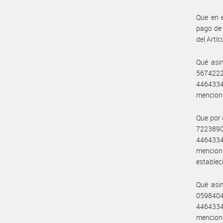
Que en e
pago de 
del Artí
Qué asi
5674222
4464334
menciona
Que por 
7223890
4464334
menciona
establec
Qué asi
0598404
4464334
menciona