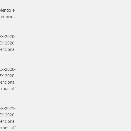
viendo el
 términos
EX-2020-
EX-2020-
encional
.
EX-2020-
EX-2020-
encional
inos allí
EX-2021-
EX-2020-
encional
inos allí