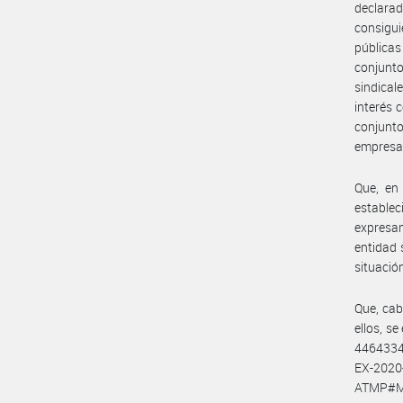
declara
consigui
públicas
conjunt
sindical
interés 
conjunto
empresa
Que, en
estable
expresam
entidad 
situació
Que, cab
ellos, s
4464334
EX-202
ATMP#MT