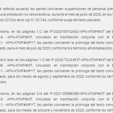
l referido acuerdo las partes convienen suspensiones de personal pre
una prestación no remunerativa, durante el mes de junio de 2020, en los
culo 223 bis de la Ley N° 20.744, conforme surge del texto pactado.
mismo, en las páginas 1/2 del IF-2020-56742642-APN-ATMP#MT del 
4- -APN-ATMP#MT, vinculado en tramitación conjunta con el 
1- -APN-ATMP#MPYT, las partes convienen la prórroga del texto conv
do, para el mes de julio de 2020, conforme los términos allí establecidos
otro lado, en las páginas 1/2 del IF-2020-72243637-APN-ATMP#MT del 
8- -APN-ATMP#MT, vinculado en tramitación conjunta con el 
1- -APN-ATMP#MPYT, las partes convienen la prórroga del texto conv
do, para los meses de agosto y septiembre de 2020, conforme los térm
idos.
mismo, en las páginas 3/4 del IF-2021-05986389-APN-ATMP#MT del 
0- -APN-ATMP#MT, vinculado en tramitación conjunta con el 
1- -APN-ATMP#MPYT, las partes convienen la prórroga del texto conv
do, para los meses de octubre y noviembre de 2020, conforme los térm