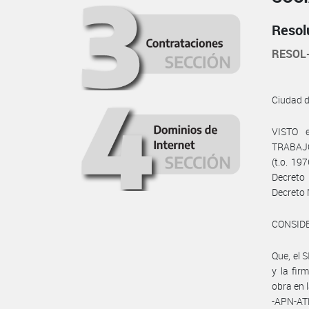
Resol
RESOL
Ciudad 
VISTO 
TRABAJO
(t.o. 19
Decreto 
Decreto 
CONSID
Que, el
y la fir
obra en
-APN-A