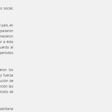
o social,
 país, en
e pasaron
anecieron
ar a ésta
uerdo al
 periodos
eron los
 y fuerza
ución de
ición las
ntrato de
anitaria