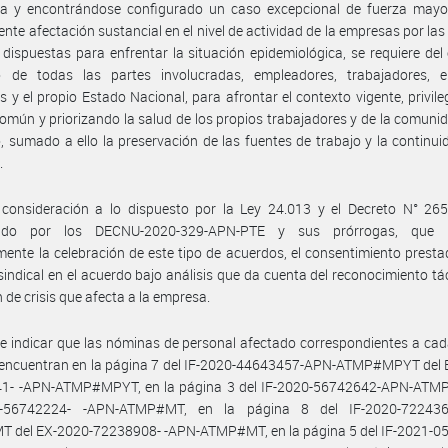
da y encontrándose configurado un caso excepcional de fuerza mayor
ente afectación sustancial en el nivel de actividad de la empresas por la
 dispuestas para enfrentar la situación epidemiológica, se requiere del
o de todas las partes involucradas, empleadores, trabajadores, e
es y el propio Estado Nacional, para afrontar el contexto vigente, privile
común y priorizando la salud de los propios trabajadores y de la comuni
, sumado a ello la preservación de las fuentes de trabajo y la continui
.
 consideración a lo dispuesto por la Ley 24.013 y el Decreto N° 265
cido por los DECNU-2020-329-APN-PTE y sus prórrogas, que h
ente la celebración de este tipo de acuerdos, el consentimiento presta
sindical en el acuerdo bajo análisis que da cuenta del reconocimiento tác
n de crisis que afecta a la empresa.
e indicar que las nóminas de personal afectado correspondientes a ca
e encuentran en la página 7 del IF-2020-44643457-APN-ATMP#MPYT del 
1- -APN-ATMP#MPYT, en la página 3 del IF-2020-56742642-APN-ATM
0-56742224- -APN-ATMP#MT, en la página 8 del IF-2020-722436
 del EX-2020-72238908- -APN-ATMP#MT, en la página 5 del IF-2021-0