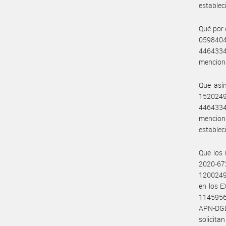
establec
Qué por 
0598404
4464334
menciona
Que asi
1520249
4464334
mencion
establec
Que los 
2020-6
1200249
en los 
1145956
APN-DGD
solicita