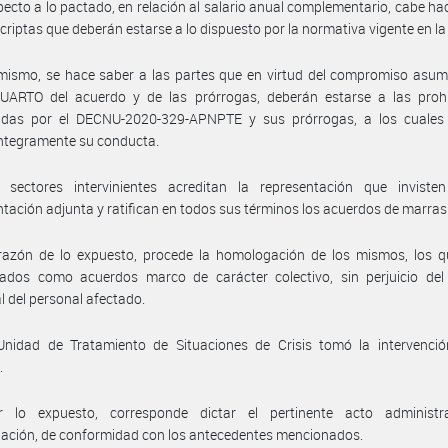
pecto a lo pactado, en relación al salario anual complementario, cabe ha
scriptas que deberán estarse a lo dispuesto por la normativa vigente en la
mismo, se hace saber a las partes que en virtud del compromiso asum
UARTO del acuerdo y de las prórrogas, deberán estarse a las prohi
cidas por el DECNU-2020-329-APNPTE y sus prórrogas, a los cuales
íntegramente su conducta.
 sectores intervinientes acreditan la representación que inviste
ación adjunta y ratifican en todos sus términos los acuerdos de marras
razón de lo expuesto, procede la homologación de los mismos, los q
rados como acuerdos marco de carácter colectivo, sin perjuicio del
al del personal afectado.
Unidad de Tratamiento de Situaciones de Crisis tomó la intervenció
.
 lo expuesto, corresponde dictar el pertinente acto administr
ación, de conformidad con los antecedentes mencionados.