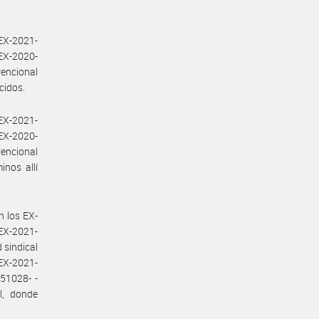
EX-2021-
EX-2020-
encional
cidos.
EX-2021-
EX-2020-
encional
nos allí
n los EX-
X-2021-
sindical
EX-2021-
51028- -
l, donde