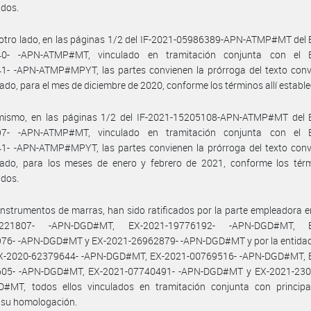
idos.
otro lado, en las páginas 1/2 del IF-2021-05986389-APN-ATMP#MT del 
0- -APN-ATMP#MT, vinculado en tramitación conjunta con el 
1- -APN-ATMP#MPYT, las partes convienen la prórroga del texto conv
do, para el mes de diciembre de 2020, conforme los términos allí estable
mismo, en las páginas 1/2 del IF-2021-15205108-APN-ATMP#MT del 
7- -APN-ATMP#MT, vinculado en tramitación conjunta con el 
1- -APN-ATMP#MPYT, las partes convienen la prórroga del texto conv
ado, para los meses de enero y febrero de 2021, conforme los térmi
idos.
instrumentos de marras, han sido ratificados por la parte empleadora e
7221807- -APN-DGD#MT, EX-2021-19776192- -APN-DGD#MT, E
76- -APN-DGD#MT y EX-2021-26962879- -APN-DGD#MT y por la entidad 
EX-2020-62379644- -APN-DGD#MT, EX-2021-00769516- -APN-DGD#MT, 
05- -APN-DGD#MT, EX-2021-07740491- -APN-DGD#MT y EX-2021-230
#MT, todos ellos vinculados en tramitación conjunta con principa
n su homologación.