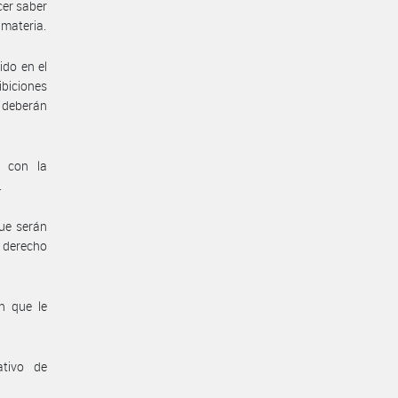
cer saber
 materia.
ido en el
biciones
 deberán
n con la
.
ue serán
 derecho
n que le
ativo de