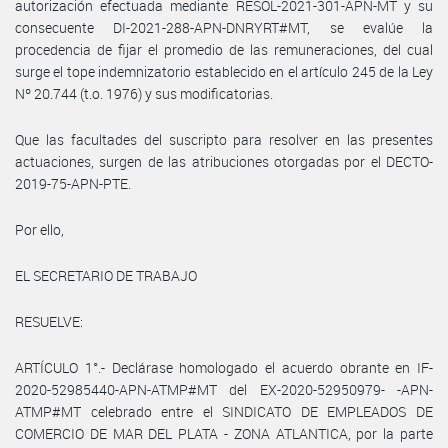
autorización efectuada mediante RESOL-2021-301-APN-MT y su
consecuente DI-2021-288-APN-DNRYRT#MT, se evalúe la
procedencia de fijar el promedio de las remuneraciones, del cual
surge el tope indemnizatorio establecido en el artículo 245 de la Ley
Nº 20.744 (t.o. 1976) y sus modificatorias.
Que las facultades del suscripto para resolver en las presentes
actuaciones, surgen de las atribuciones otorgadas por el DECTO-
2019-75-APN-PTE.
Por ello,
EL SECRETARIO DE TRABAJO
RESUELVE:
ARTÍCULO 1°.- Declárase homologado el acuerdo obrante en IF-
2020-52985440-APN-ATMP#MT del EX-2020-52950979- -APN-
ATMP#MT celebrado entre el SINDICATO DE EMPLEADOS DE
COMERCIO DE MAR DEL PLATA - ZONA ATLANTICA, por la parte