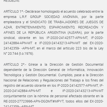
RESUELVE:
ARTÍCULO 1º.- Declárase homologado el acuerdo celebrado entre la
empresa L.R.F. GROUP SOCIEDAD ANÓNIMA, por la parte
empleadora y el SINDICATO DE TRABAJADORES DE JUEGOS DE
AZAR, ENTRETENIMIENTO, ESPARCIMIENTO, RECREACIÓN Y
AFINES DE LA REPÚBLICA ARGENTINA (ALEARA), por la parte
sindical, obrante en los IF-2020-24142577-APN-MT, IF-2020-
24142884-APN-MT e IF-2020-24143213-APN-MT del EX-2020-
24142359- -APN-MT, en el marco del artículo 223 bis de la Ley
N° 20.744 (t.o.1976).
ARTÍCULO 2º.- Gírese a la Dirección de Gestión Documental
dependiente de la Dirección General de Informática, Innovación
Tecnológica y Gestión Documental. Cumplido, pase a la Dirección
Nacional de Relaciones y Regulaciones del Trabajo a los fines del
registro del acuerdo obrante en los IF-2020-24142577-APN-MT, IF-
2020-24142884-APN-MT e IF-2020-24143213-APN-MT
conjuntamente con la nómina de personal afectado obrante en la
RE-2020-27723996-APN-DGDMT#MPYT, todos ellos del EX-2020-
24142359- -APN-MT.