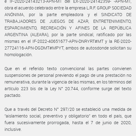
e IF-2020-24143213-APN-MT del EX-2020-24142359- -APN-MT,
obra el acuerdo celebrado entre la empresa L.R.F. GROUP SOCIEDAD
ANÓNIMA, por la parte empleadora y el SINDICATO DE
TRABAJADORES DE JUEGOS DE AZAR, ENTRETENIMIENTO,
ESPARCIMIENTO, RECREACIÓN Y AFINES DE LA REPÚBLICA
ARGENTINA (ALEARA), por la parte sindical, ratificado por las
mismas en el IF-2022-40651677-APN-DNRYRT#MT y la RE-2020-
27724116-APN-DGDMT#MPYT, ambos de autosdonde solicitan su
homologación.
Que en el referido texto convencional las partes convienen
suspensiones de personal previendo el pago de una prestación no
remunerativa, durante la vigencia de las mismas, en los términos del
artículo 223 bis de la Ley N° 20.744, conforme surge del texto
pactado.
Que a través del Decreto N° 297/20 se estableció una medida de
“aislamiento social, preventivo y obligatorio” en todo el país, que
fuera sucesivamente prorrogada, hasta el 7 de junio de 2020,
inclusive.