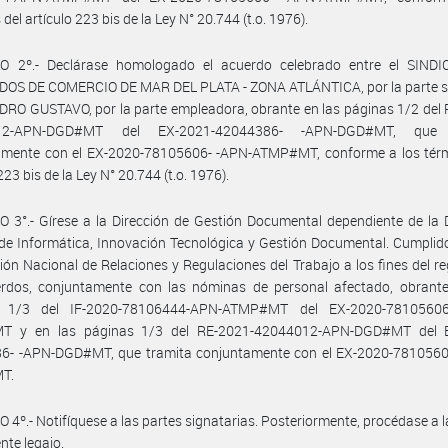
del artículo 223 bis de la Ley N° 20.744 (t.o. 1976).
O 2º.- Declárase homologado el acuerdo celebrado entre el SIND
OS DE COMERCIO DE MAR DEL PLATA - ZONA ATLÁNTICA, por la parte sin
RO GUSTAVO, por la parte empleadora, obrante en las páginas 1/2 del
12-APN-DGD#MT del EX-2021-42044386- -APN-DGD#MT, que 
amente con el EX-2020-78105606- -APN-ATMP#MT, conforme a los térm
223 bis de la Ley N° 20.744 (t.o. 1976).
 3°.- Gírese a la Dirección de Gestión Documental dependiente de la 
de Informática, Innovación Tecnológica y Gestión Documental. Cumplid
ción Nacional de Relaciones y Regulaciones del Trabajo a los fines del re
erdos, conjuntamente con las nóminas de personal afectado, obrante
s 1/3 del IF-2020-78106444-APN-ATMP#MT del EX-2020-78105606
 y en las páginas 1/3 del RE-2021-42044012-APN-DGD#MT del 
6- -APN-DGD#MT, que tramita conjuntamente con el EX-2020-7810560
T.
 4º.- Notifíquese a las partes signatarias. Posteriormente, procédase a 
nte legajo.