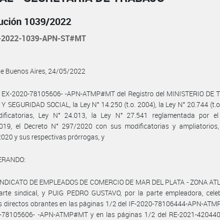
ución 1039/2022
-2022-1039-APN-ST#MT
de Buenos Aires, 24/05/2022
l EX-2020-78105606- -APN-ATMP#MT del Registro del MINISTERIO DE
 SEGURIDAD SOCIAL, la Ley N° 14.250 (t.o. 2004), la Ley N° 20.744 (t.o
ificatorias, Ley N° 24.013, la Ley N° 27.541 reglamentada por el
019, el Decreto N° 297/2020 con sus modificatorias y ampliatorios,
020 y sus respectivas prórrogas, y
ERANDO:
SINDICATO DE EMPLEADOS DE COMERCIO DE MAR DEL PLATA - ZONA AT
parte sindical, y PUIG PEDRO GUSTAVO, por la parte empleadora, cele
s directos obrantes en las páginas 1/2 del IF-2020-78106444-APN-ATM
-78105606- -APN-ATMP#MT y en las páginas 1/2 del RE-2021-42044