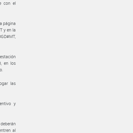
e con el
la página
 y en la
-DGD#MT,
restación
, en los
o.
ogar las
entivo y
 deberán
ntren al