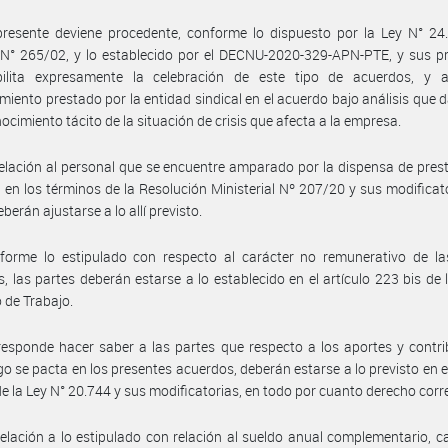
presente deviene procedente, conforme lo dispuesto por la Ley N° 24
N° 265/02, y lo establecido por el DECNU-2020-329-APN-PTE, y sus pr
ilita expresamente la celebración de este tipo de acuerdos, y a
miento prestado por la entidad sindical en el acuerdo bajo análisis que 
nocimiento tácito de la situación de crisis que afecta a la empresa.
elación al personal que se encuentre amparado por la dispensa de pres
s en los términos de la Resolución Ministerial Nº 207/20 y sus modificato
berán ajustarse a lo allí previsto.
forme lo estipulado con respecto al carácter no remunerativo de l
, las partes deberán estarse a lo establecido en el artículo 223 bis de 
 de Trabajo.
esponde hacer saber a las partes que respecto a los aportes y contr
o se pacta en los presentes acuerdos, deberán estarse a lo previsto en el
de la Ley N° 20.744 y sus modificatorias, en todo por cuanto derecho cor
elación a lo estipulado con relación al sueldo anual complementario, c