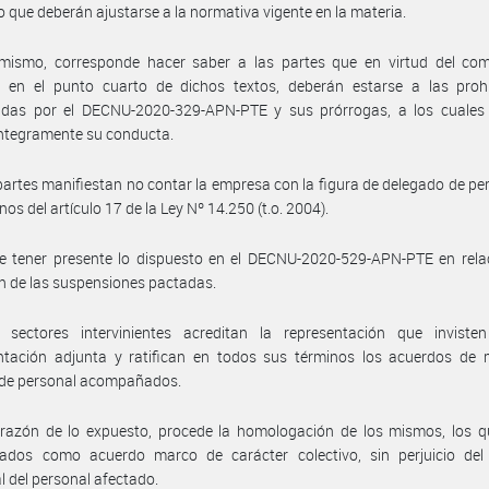
 que deberán ajustarse a la normativa vigente en la materia.
imismo, corresponde hacer saber a las partes que en virtud del co
 en el punto cuarto de dichos textos, deberán estarse a las prohi
cidas por el DECNU-2020-329-APN-PTE y sus prórrogas, a los cuales
íntegramente su conducta.
partes manifiestan no contar la empresa con la figura de delegado de pe
nos del artículo 17 de la Ley Nº 14.250 (t.o. 2004).
e tener presente lo dispuesto en el DECNU-2020-529-APN-PTE en relac
n de las suspensiones pactadas.
 sectores intervinientes acreditan la representación que inviste
tación adjunta y ratifican en todos sus términos los acuerdos de 
 de personal acompañados.
 razón de lo expuesto, procede la homologación de los mismos, los q
rados como acuerdo marco de carácter colectivo, sin perjuicio del
al del personal afectado.