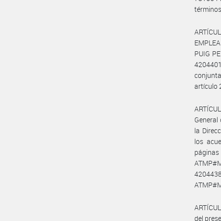
términos 
ARTÍCUL
EMPLEAD
PUIG PED
420440
conjunt
artículo 
ARTÍCULO
General 
la Direc
los acu
página
ATMP#MT
4204438
ATMP#M
ARTÍCULO
del prese