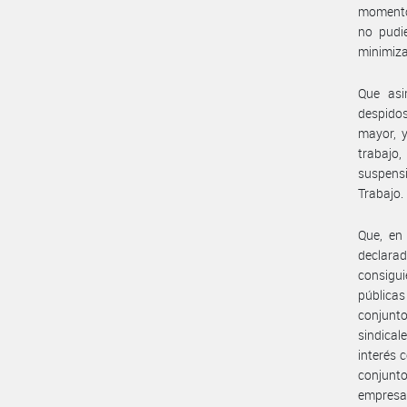
momento 
no pudie
minimiza
Que asi
despidos
mayor, y
trabajo,
suspensi
Trabajo.
Que, en
declara
consigui
públicas
conjunt
sindical
interés 
conjunto
empresa