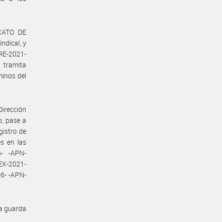
ICATO DE
dical, y
 RE-2021-
tramita
inos del
Dirección
o, pase a
gistro de
s en las
- -APN-
EX-2021-
6- -APN-
la guarda