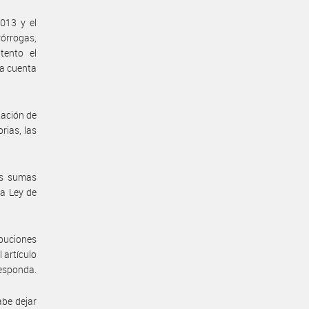
.013 y el
órrogas,
tento el
da cuenta
tación de
rias, las
as sumas
la Ley de
ibuciones
 artículo
responda.
abe dejar