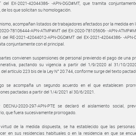
del EX-2021-42044386- -APN-DGD#MT, que tramita conjuntament
l, de los que solicitan su homologación.
mismo, acompañan listados de trabajadores afectados por la medida en 
F-2020-78106444-APN-ATMP#MT del EX-2020-78105606- -APN-ATMP#MT
3 del RE-2021-42044012-APN-DGD#MT del EX-2021-42044386- -APN
ita conjuntamente con el principal.
partes convienen suspensiones de personal previendo el pago de una p
nerativa, pactando su vigencia a partir del 1/9/2020 al 31/10/2020
 del artículo 223 bis de la Ley N° 20.744, conforme surge del texto pactad
go se acompaña un segundo acuerdo en el que establecen prorr
ones pactadas a partir del 1/4/2021 al 30/6/2021.
 DECNU-2020-297-APN-PTE se declaró el aislamiento social, prev
rio, que fuera sucesivamente prorrogado.
 virtud de la medida dispuesta, se ha establecido que las personas
er en sus residencias habituales o en la residencia en que se encue