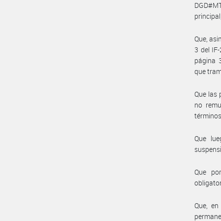
DGD#MT 
principa
Que, asi
3 del I
página 
que tram
Que las 
no remu
términos
Que lue
suspensi
Que por
obligato
Que, en
permanec