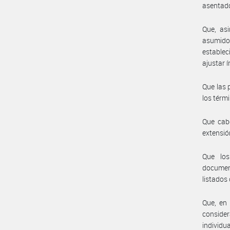
asentado
Que, as
asumido
estable
ajustar 
Que las 
los térmi
Que cab
extensió
Que los
documen
listados
Que, en
conside
individu