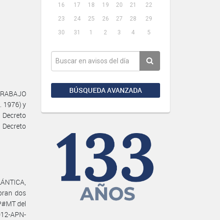
16
17
18
19
20
21
22
23
24
25
26
27
28
29
30
31
1
2
3
4
5
BÚSQUEDA AVANZADA
 TRABAJO
. 1976) y
 Decreto
 Decreto
LÁNTICA,
bran dos
P#MT del
012-APN-