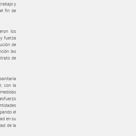
trabajo y
el fin de
eron los
 y fuerza
ución de
ición las
ntrato de
anitaria
, con la
s medidas
 esfuerzo
ntidades
giando el
dad en su
dad de la