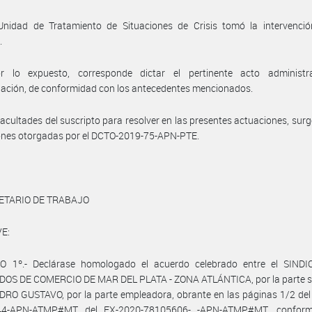
Unidad de Tratamiento de Situaciones de Crisis tomó la intervenció
.
r lo expuesto, corresponde dictar el pertinente acto administr
ación, de conformidad con los antecedentes mencionados.
facultades del suscripto para resolver en las presentes actuaciones, surg
ones otorgadas por el DCTO-2019-75-APN-PTE.
ETARIO DE TRABAJO
E:
O 1º.- Declárase homologado el acuerdo celebrado entre el SIND
OS DE COMERCIO DE MAR DEL PLATA - ZONA ATLÁNTICA, por la parte sin
RO GUSTAVO, por la parte empleadora, obrante en las páginas 1/2 del
44-APN-ATMP#MT del EX-2020-78105606- -APN-ATMP#MT, conform