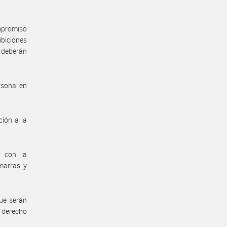
mpromiso
biciones
 deberán
rsonal en
ión a la
n con la
marras y
ue serán
 derecho