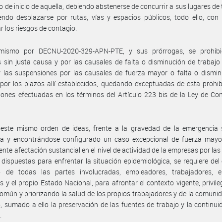
de inicio de aquella, debiendo abstenerse de concurrir a sus lugares de 
ndo desplazarse por rutas, vías y espacios públicos, todo ello, con 
r los riesgos de contagio.
mismo por DECNU-2020-329-APN-PTE, y sus prórrogas, se prohibi
 sin justa causa y por las causales de falta o disminución de trabajo
 las suspensiones por las causales de fuerza mayor o falta o dismin
 por los plazos allí establecidos, quedando exceptuadas de esta prohib
ones efectuadas en los términos del Artículo 223 bis de la Ley de Co
 este mismo orden de ideas, frente a la gravedad de la emergencia s
da y encontrándose configurado un caso excepcional de fuerza mayor
ente afectación sustancial en el nivel de actividad de la empresas por la
 dispuestas para enfrentar la situación epidemiológica, se requiere del
o de todas las partes involucradas, empleadores, trabajadores, e
es y el propio Estado Nacional, para afrontar el contexto vigente, privile
común y priorizando la salud de los propios trabajadores y de la comuni
, sumado a ello la preservación de las fuentes de trabajo y la continui
.