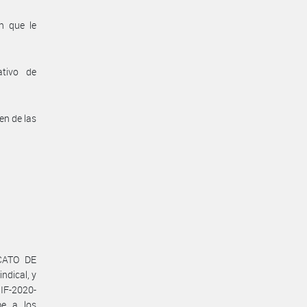
n que le
ativo de
en de las
ICATO DE
dical, y
 IF-2020-
e a los