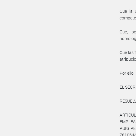
Que la 
compete
Que, po
homolog
Que las 
atribuci
Por ello,
EL SECR
RESUELV
ARTÍCUL
EMPLEAD
PUIG PED
781064