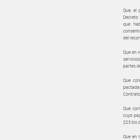
Que, el 
Decreto 
que hab
consenti
del reco
Que en r
servicio
partes de
Que con
pactadas
Contrato
Que corr
cuyo pag
223 bis 
Que en r