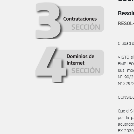
Resol
RESOL
Ciudad 
VISTO e
EMPLEO Y
sus mod
N° 99/2
N° 329/2
CONSID
Que el 
por la 
acuerdo
EX-2020