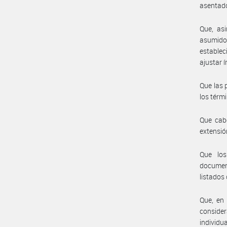
asentado
Que, as
asumido
estable
ajustar 
Que las 
los térmi
Que cab
extensió
Que los
documen
listados
Que, en
conside
individu