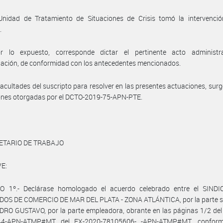
Unidad de Tratamiento de Situaciones de Crisis tomó la intervenció
.
r lo expuesto, corresponde dictar el pertinente acto administr
ación, de conformidad con los antecedentes mencionados.
facultades del suscripto para resolver en las presentes actuaciones, surg
ones otorgadas por el DCTO-2019-75-APN-PTE.
ETARIO DE TRABAJO
E:
O 1º.- Declárase homologado el acuerdo celebrado entre el SIND
OS DE COMERCIO DE MAR DEL PLATA - ZONA ATLÁNTICA, por la parte sin
RO GUSTAVO, por la parte empleadora, obrante en las páginas 1/2 del
44-APN-ATMP#MT del EX-2020-78105606- -APN-ATMP#MT, conform