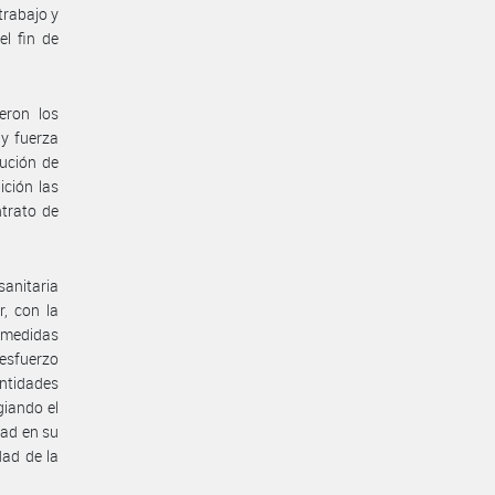
trabajo y
el fin de
eron los
 y fuerza
ución de
ición las
ntrato de
anitaria
, con la
s medidas
 esfuerzo
ntidades
giando el
dad en su
dad de la