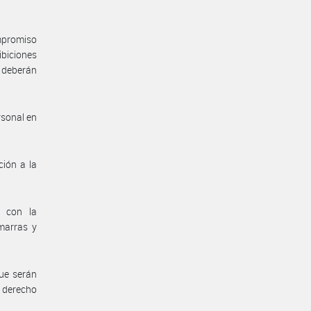
mpromiso
biciones
 deberán
rsonal en
ión a la
n con la
marras y
ue serán
 derecho