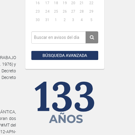
16
17
18
19
20
21
22
23
24
25
26
27
28
29
30
31
1
2
3
4
5
BÚSQUEDA AVANZADA
 TRABAJO
. 1976) y
 Decreto
 Decreto
LÁNTICA,
bran dos
P#MT del
012-APN-