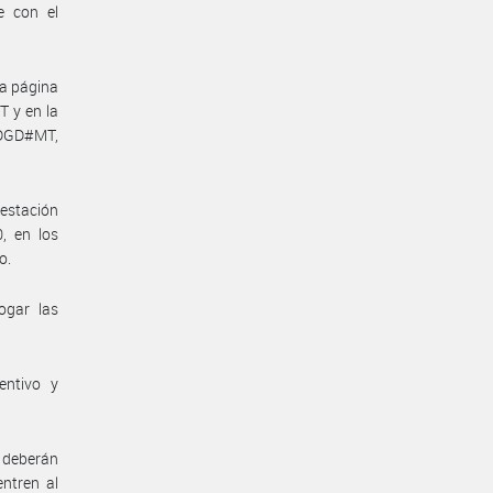
e con el
la página
 y en la
-DGD#MT,
restación
, en los
o.
ogar las
entivo y
 deberán
ntren al