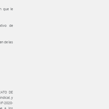
n que le
ativo de
en de las
ICATO DE
dical, y
 IF-2020-
e a los