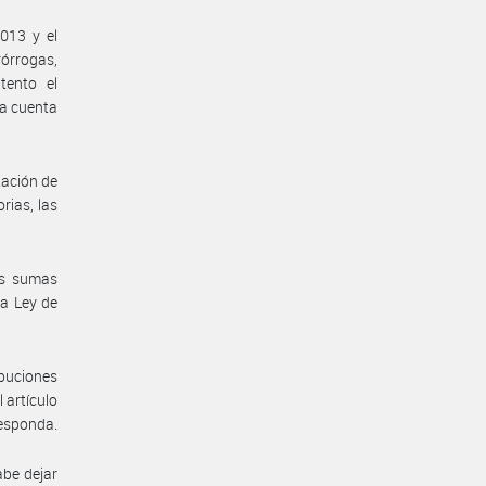
.013 y el
órrogas,
tento el
da cuenta
tación de
rias, las
as sumas
la Ley de
ibuciones
 artículo
responda.
abe dejar