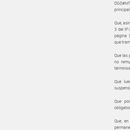
DGD#MT 
principa
Que, asi
3 del I
página 
que tram
Que las 
no remu
términos
Que lue
suspensi
Que por
obligato
Que, en
permanec