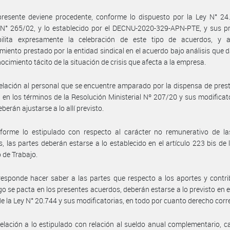
presente deviene procedente, conforme lo dispuesto por la Ley N° 24
N° 265/02, y lo establecido por el DECNU-2020-329-APN-PTE, y sus pr
ilita expresamente la celebración de este tipo de acuerdos, y a
miento prestado por la entidad sindical en el acuerdo bajo análisis que 
nocimiento tácito de la situación de crisis que afecta a la empresa.
elación al personal que se encuentre amparado por la dispensa de pres
s en los términos de la Resolución Ministerial Nº 207/20 y sus modificato
berán ajustarse a lo allí previsto.
forme lo estipulado con respecto al carácter no remunerativo de l
, las partes deberán estarse a lo establecido en el artículo 223 bis de 
 de Trabajo.
esponde hacer saber a las partes que respecto a los aportes y contr
o se pacta en los presentes acuerdos, deberán estarse a lo previsto en el
de la Ley N° 20.744 y sus modificatorias, en todo por cuanto derecho cor
elación a lo estipulado con relación al sueldo anual complementario, c