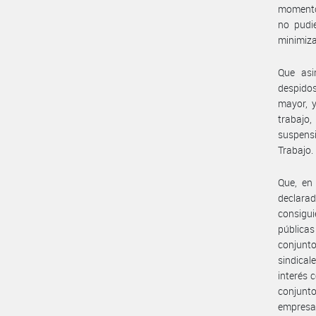
momento 
no pudie
minimiza
Que asi
despidos
mayor, y
trabajo,
suspensi
Trabajo.
Que, en
declara
consigui
públicas
conjunt
sindical
interés 
conjunto
empresa