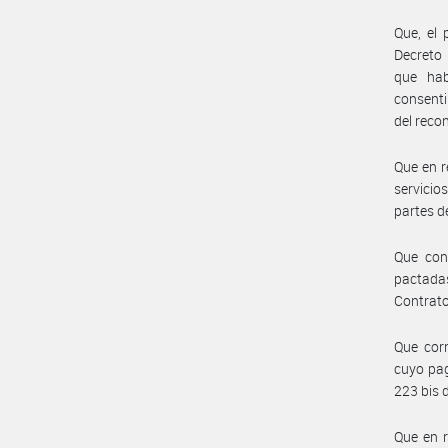
Que, el 
Decreto 
que hab
consenti
del reco
Que en r
servicio
partes de
Que con
pactadas
Contrato
Que corr
cuyo pag
223 bis 
Que en r