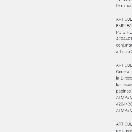
términos 
ARTÍCUL
EMPLEAD
PUIG PED
420440
conjunt
artículo 
ARTÍCULO
General 
la Direc
los acu
página
ATMP#MT
4204438
ATMP#M
ARTÍCULO
del prese