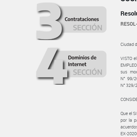
Resol
RESOL
Ciudad 
VISTO e
EMPLEO Y
sus mod
N° 99/2
N° 329/2
CONSID
Que el 
por la 
acuerdo
EX-2020