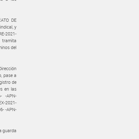
ICATO DE
dical, y
 RE-2021-
tramita
inos del
Dirección
o, pase a
gistro de
s en las
- -APN-
EX-2021-
6- -APN-
la guarda