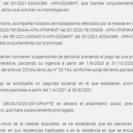
del EX-2021-42044386- -APN-DGD#MT, que tramita conjuntament
l, de los que solicitan su homologación.
mismo, acompañan listados de trabajadores afectados por la medida en 
F-2020-78106444-APN-ATMP#MT del EX-2020-78105606- -APN-ATMP#MT
3 del RE-2021-42044012-APN-DGD#MT del EX-2021-42044386- -APN
ita conjuntamente con el principal.
partes convienen suspensiones de personal previendo el pago de una p
nerativa, pactando su vigencia a partir del 1/9/2020 al 31/10/2020
 del artículo 223 bis de la Ley N° 20.744, conforme surge del texto pactad
go se acompaña un segundo acuerdo en el que establecen prorr
ones pactadas a partir del 1/4/2021 al 30/6/2021.
 DECNU-2020-297-APN-PTE se declaró el aislamiento social, prev
rio, que fuera sucesivamente prorrogado.
 virtud de la medida dispuesta, se ha establecido que las personas
er en sus residencias habituales o en la residencia en que se encue