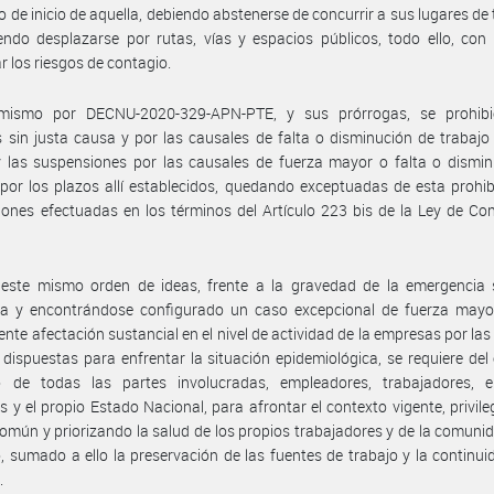
de inicio de aquella, debiendo abstenerse de concurrir a sus lugares de 
ndo desplazarse por rutas, vías y espacios públicos, todo ello, con 
r los riesgos de contagio.
mismo por DECNU-2020-329-APN-PTE, y sus prórrogas, se prohibi
 sin justa causa y por las causales de falta o disminución de trabajo
 las suspensiones por las causales de fuerza mayor o falta o dismin
 por los plazos allí establecidos, quedando exceptuadas de esta prohib
ones efectuadas en los términos del Artículo 223 bis de la Ley de Co
 este mismo orden de ideas, frente a la gravedad de la emergencia s
da y encontrándose configurado un caso excepcional de fuerza mayor
ente afectación sustancial en el nivel de actividad de la empresas por la
 dispuestas para enfrentar la situación epidemiológica, se requiere del
o de todas las partes involucradas, empleadores, trabajadores, e
es y el propio Estado Nacional, para afrontar el contexto vigente, privile
común y priorizando la salud de los propios trabajadores y de la comuni
, sumado a ello la preservación de las fuentes de trabajo y la continui
.