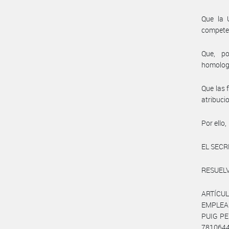
Que la 
compete
Que, po
homolog
Que las 
atribuci
Por ello,
EL SECR
RESUELV
ARTÍCUL
EMPLEAD
PUIG PED
781064