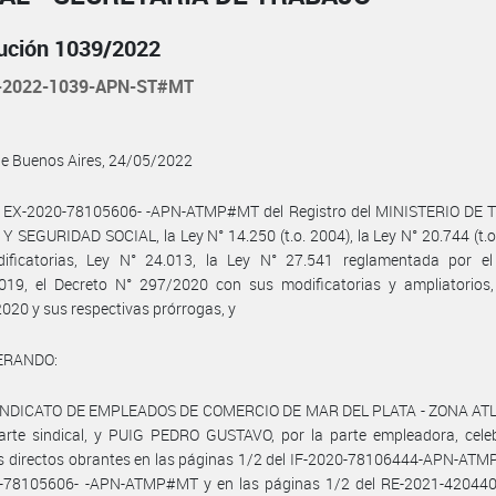
ución 1039/2022
-2022-1039-APN-ST#MT
de Buenos Aires, 24/05/2022
l EX-2020-78105606- -APN-ATMP#MT del Registro del MINISTERIO DE
 SEGURIDAD SOCIAL, la Ley N° 14.250 (t.o. 2004), la Ley N° 20.744 (t.o
ificatorias, Ley N° 24.013, la Ley N° 27.541 reglamentada por el
019, el Decreto N° 297/2020 con sus modificatorias y ampliatorios,
020 y sus respectivas prórrogas, y
ERANDO:
SINDICATO DE EMPLEADOS DE COMERCIO DE MAR DEL PLATA - ZONA AT
parte sindical, y PUIG PEDRO GUSTAVO, por la parte empleadora, cele
s directos obrantes en las páginas 1/2 del IF-2020-78106444-APN-ATM
-78105606- -APN-ATMP#MT y en las páginas 1/2 del RE-2021-42044