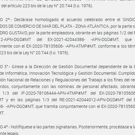
del artículo 223 bis de la Ley N° 20.744 (t.o. 1976).
O 2º.- Declárase homologado el acuerdo celebrado entre el SIND
OS DE COMERCIO DE MAR DEL PLATA - ZONA ATLÁNTICA, por la parte sin
RO GUSTAVO, por la parte empleadora, obrante en las páginas 1/2 del
12-APN-DGD#MT del EX-2021-42044386- -APN-DGD#MT, que 
amente con el EX-2020-78105606- -APN-ATMP#MT, conforme a los térm
223 bis de la Ley N° 20.744 (t.o. 1976).
 3°.- Gírese a la Dirección de Gestión Documental dependiente de la 
de Informática, Innovación Tecnológica y Gestión Documental. Cumplid
ción Nacional de Relaciones y Regulaciones del Trabajo a los fines del re
erdos, conjuntamente con las nóminas de personal afectado, obrante
s 1/3 del IF-2020-78106444-APN-ATMP#MT del EX-2020-78105606
 y en las páginas 1/3 del RE-2021-42044012-APN-DGD#MT del 
6- -APN-DGD#MT, que tramita conjuntamente con el EX-2020-7810560
T.
 4º.- Notifíquese a las partes signatarias. Posteriormente, procédase a 
nte legajo.