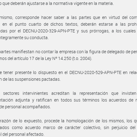
 que deberán ajustarse a la normativa vigente en la materia.
imismo, corresponde hacer saber a las partes que en virtud del co
 en el punto cuarto de dichos textos, deberán estarse a las prohi
cidas por el DECNU-2020-329-APN-PTE y sus prórrogas, a los cuales
íntegramente su conducta.
partes manifiestan no contar la empresa con la figura de delegado de pe
nos del artículo 17 de la Ley Nº 14.250 (t.o. 2004).
e tener presente lo dispuesto en el DECNU-2020-529-APN-PTE en relac
n de las suspensiones pactadas.
 sectores intervinientes acreditan la representación que inviste
tación adjunta y ratifican en todos sus términos los acuerdos de 
 de personal acompañados.
 razón de lo expuesto, procede la homologación de los mismos, los q
rados como acuerdo marco de carácter colectivo, sin perjuicio del
al del personal afectado.