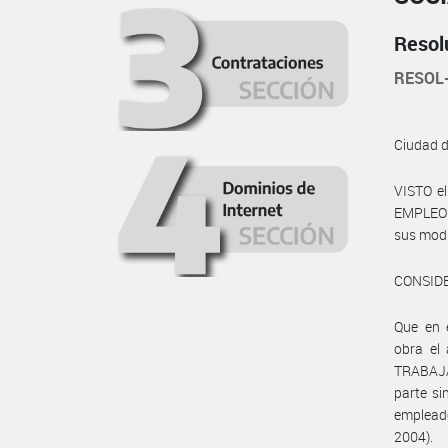
Resol
RESOL
Ciudad 
VISTO e
EMPLEO Y
sus modif
CONSID
Que en 
obra el
TRABAJ
parte s
empleado
2004).