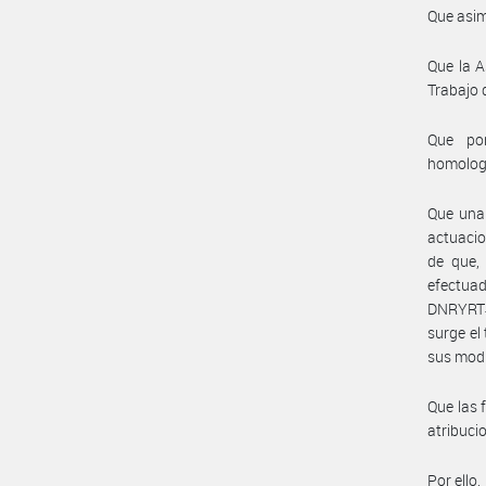
Que asim
Que la A
Trabajo 
Que por
homolog
Que una 
actuacio
de que, 
efectua
DNRYRT#M
surge el
sus modi
Que las 
atribuci
Por ello,