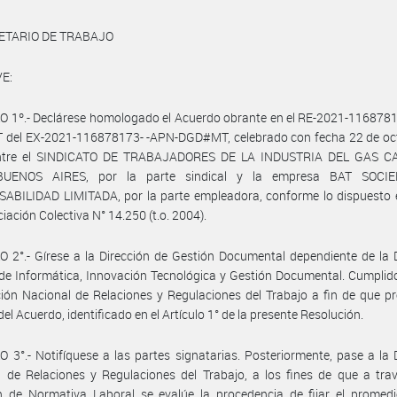
ETARIO DE TRABAJO
E:
O 1º.- Declárese homologado el Acuerdo obrante en el RE-2021-116878
del EX-2021-116878173- -APN-DGD#MT, celebrado con fecha 22 de oct
ntre el SINDICATO DE TRABAJADORES DE LA INDUSTRIA DEL GAS C
UENOS AIRES, por la parte sindical y la empresa BAT SOCI
ABILIDAD LIMITADA, por la parte empleadora, conforme lo dispuesto e
iación Colectiva N° 14.250 (t.o. 2004).
 2°.- Gírese a la Dirección de Gestión Documental dependiente de la 
de Informática, Innovación Tecnológica y Gestión Documental. Cumplid
ción Nacional de Relaciones y Regulaciones del Trabajo a fin de que p
del Acuerdo, identificado en el Artículo 1° de la presente Resolución.
 3°.- Notifíquese a las partes signatarias. Posteriormente, pase a la 
 de Relaciones y Regulaciones del Trabajo, a los fines de que a tra
n de Normativa Laboral se evalúe la procedencia de fijar el promedi