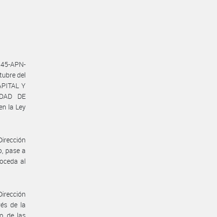
145-APN-
ubre del
APITAL Y
EDAD DE
n la Ley
Dirección
o, pase a
roceda al
Dirección
vés de la
o de las