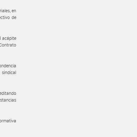
iales, en
ectivo de
l acápite
 Contrato
pondencia
 sindical
reditando
stancias
normativa