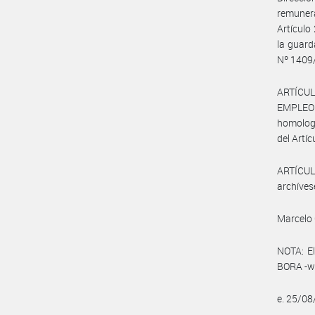
remunera
Artículo
la guard
Nº 1409/
ARTÍCUL
EMPLEO Y
homologa
del Artíc
ARTÍCULO
archíves
Marcelo 
NOTA: El
BORA -ww
e. 25/0