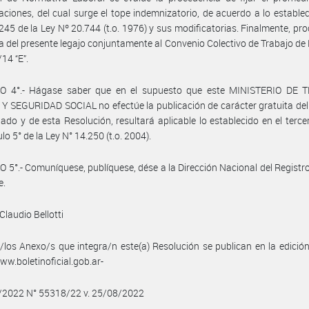
ciones, del cual surge el tope indemnizatorio, de acuerdo a lo establec
 245 de la Ley Nº 20.744 (t.o. 1976) y sus modificatorias. Finalmente, pr
a del presente legajo conjuntamente al Convenio Colectivo de Trabajo d
14 “E”.
O 4°.- Hágase saber que en el supuesto que este MINISTERIO DE 
 SEGURIDAD SOCIAL no efectúe la publicación de carácter gratuita de
do y de esta Resolución, resultará aplicable lo establecido en el terce
ulo 5° de la Ley N° 14.250 (t.o. 2004).
 5°.- Comuníquese, publíquese, dése a la Dirección Nacional del Registro 
e.
Claudio Bellotti
/los Anexo/s que integra/n este(a) Resolución se publican en la edició
w.boletinoficial.gob.ar-
8/2022 N° 55318/22 v. 25/08/2022