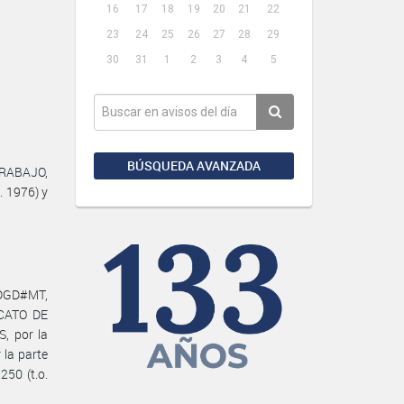
16
17
18
19
20
21
22
23
24
25
26
27
28
29
30
31
1
2
3
4
5
BÚSQUEDA AVANZADA
TRABAJO,
. 1976) y
-DGD#MT,
ICATO DE
 por la
la parte
250 (t.o.