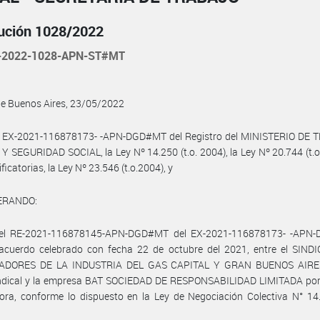
ución 1028/2022
-2022-1028-APN-ST#MT
de Buenos Aires, 23/05/2022
l EX-2021-116878173- -APN-DGD#MT del Registro del MINISTERIO DE 
 SEGURIDAD SOCIAL, la Ley Nº 14.250 (t.o. 2004), la Ley Nº 20.744 (t.o
icatorias, la Ley Nº 23.546 (t.o.2004), y
ERANDO:
el RE-2021-116878145-APN-DGD#MT del EX-2021-116878173- -APN
 acuerdo celebrado con fecha 22 de octubre del 2021, entre el SIND
ADORES DE LA INDUSTRIA DEL GAS CAPITAL Y GRAN BUENOS AIRES,
indical y la empresa BAT SOCIEDAD DE RESPONSABILIDAD LIMITADA por 
ra, conforme lo dispuesto en la Ley de Negociación Colectiva N° 14.