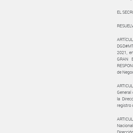
EL SECR
RESUELV
ARTÍCUL
DGD#MT 
2021, e
GRAN B
RESPONS
de Negoc
ARTICULO
General 
la Direc
registro 
ARTICULO
Nacional
Direcció