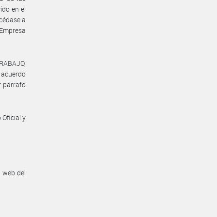
ido en el
océdase a
e Empresa
TRABAJO,
l acuerdo
r párrafo
Oficial y
n web del