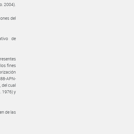
o. 2004).
iones del
ativo de
presentes
los fines
orización
288-APN-
 del cual
. 1976) y
en de las