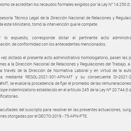
ismo se acreditan los recaudos formales exigidos por la Ley N° 14.250 (t.
sesoría Técnico Legal de la Dirección Nacional de Relaciones y Regulac
de este Ministerio, tomó la intervención que le compete.
 lo expuesto, corresponde dictar el pertinente acto administr
ación, de conformidad con los antecedentes mencionados.
vez dictado el presente acto administrativo homologatorio, pasen las 
nes a la Dirección Nacional de Relaciones y Regulaciones del Trabajo, a 
a través de la Dirección de Normativa Laboral y en virtud de la aut
da mediante RESOL-2021-301-APN-MT y su consecuente DI-2021-
T, se evalúe la procedencia de fijar el promedio de las remuneraciones,
 tope indemnizatorio establecido en el artículo 245 de la Ley Nº 20.744 (t.o
ficatorias.
facultades del suscripto para resolver en las presentes actuaciones, surg
ones otorgadas por el DECTO-2019 - 75-APN-PTE.