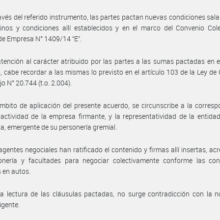
avés del referido instrumento, las partes pactan nuevas condiciones salar
inos y condiciones allí establecidos y en el marco del Convenio Col
de Empresa N° 1409/14 “E”.
tención al carácter atribuido por las partes a las sumas pactadas en e
 cabe recordar a las mismas lo previsto en el artículo 103 de la Ley de
o N° 20.744 (t.o. 2.004).
mbito de aplicación del presente acuerdo, se circunscribe a la corres
 actividad de la empresa firmante, y la representatividad de la entidad
ia, emergente de su personería gremial.
agentes negociales han ratificado el contenido y firmas allí insertas, ac
onería y facultades para negociar colectivamente conforme las con
 en autos.
a lectura de las cláusulas pactadas, no surge contradicción con la 
igente.