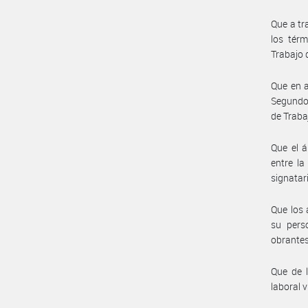
Que a tr
los térm
Trabajo 
Que en a
Segundo,
de Trabaj
Que el á
entre la
signatar
Que los 
su pers
obrantes
Que de l
laboral v