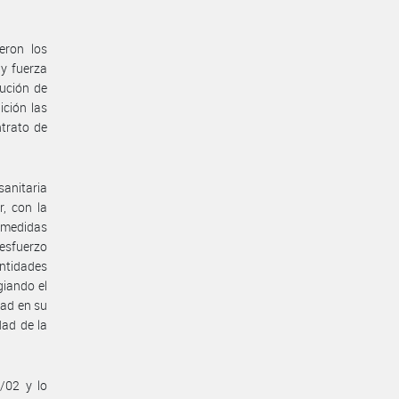
eron los
 y fuerza
ución de
ición las
ntrato de
anitaria
, con la
s medidas
 esfuerzo
ntidades
giando el
dad en su
dad de la
/02 y lo