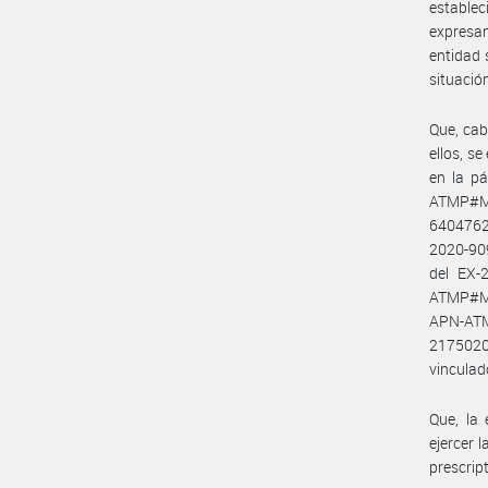
estable
expresam
entidad 
situació
Que, cab
ellos, s
en la p
ATMP#M
6404762
2020-90
del EX-
ATMP#MT
APN-ATM
217502
vinculad
Que, la 
ejercer 
prescript