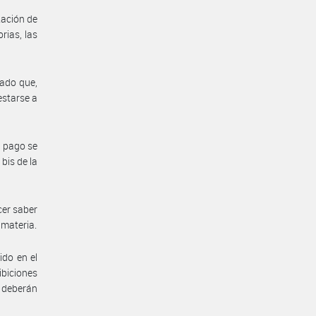
tación de
rias, las
rado que,
estarse a
o pago se
bis de la
cer saber
 materia.
ido en el
biciones
 deberán