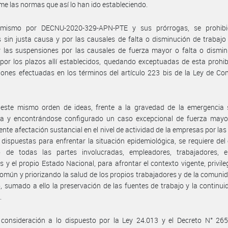
me las normas que así lo han ido estableciendo.
imismo por DECNU-2020-329-APN-PTE y sus prórrogas, se prohibi
 sin justa causa y por las causales de falta o disminución de trabajo
 las suspensiones por las causales de fuerza mayor o falta o dismin
 por los plazos allí establecidos, quedando exceptuadas de esta prohib
ones efectuadas en los términos del artículo 223 bis de la Ley de Co
 este mismo orden de ideas, frente a la gravedad de la emergencia s
da y encontrándose configurado un caso excepcional de fuerza mayor
ente afectación sustancial en el nivel de actividad de la empresas por la
 dispuestas para enfrentar la situación epidemiológica, se requiere del
o de todas las partes involucradas, empleadores, trabajadores, e
es y el propio Estado Nacional, para afrontar el contexto vigente, privile
común y priorizando la salud de los propios trabajadores y de la comuni
, sumado a ello la preservación de las fuentes de trabajo y la continui
.
 consideración a lo dispuesto por la Ley 24.013 y el Decreto N° 265