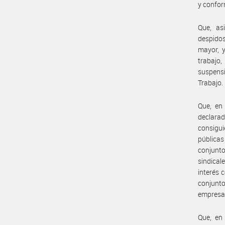
y confor
Que, as
despidos
mayor, y
trabajo,
suspensi
Trabajo.
Que, en
declara
consigui
públicas
conjunt
sindical
interés 
conjunto
empresa
Que, en