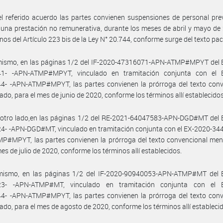
l referido acuerdo las partes convienen suspensiones de personal pre
una prestación no remunerativa, durante los meses de abril y mayo de
inos del Artículo 223 bis de la Ley N° 20.744, conforme surge del texto pa
mismo, en las páginas 1/2 del IF-2020-47316071-APN-ATMP#MPYT del 
1- -APN-ATMP#MPYT, vinculado en tramitación conjunta con el 
4- -APN-ATMP#MPYT, las partes convienen la prórroga del texto conv
do, para el mes de junio de 2020, conforme los términos allí establecidos
 otro lado,en las páginas 1/2 del RE-2021-64047583-APN-DGD#MT del 
- -APN-DGD#MT, vinculado en tramitación conjunta con el EX-2020-344
P#MPYT, las partes convienen la prórroga del texto convencional men
mes de julio de 2020, conforme los términos allí establecidos.
mismo, en las páginas 1/2 del IF-2020-90940053-APN-ATMP#MT del 
3- -APN-ATMP#MT, vinculado en tramitación conjunta con el 
4- -APN-ATMP#MPYT, las partes convienen la prórroga del texto conv
do, para el mes de agosto de 2020, conforme los términos allí estableci