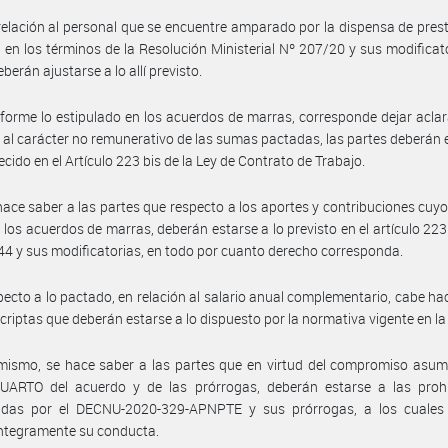
relación al personal que se encuentre amparado por la dispensa de pres
s en los términos de la Resolución Ministerial Nº 207/20 y sus modificato
berán ajustarse a lo allí previsto.
forme lo estipulado en los acuerdos de marras, corresponde dejar acla
 al carácter no remunerativo de las sumas pactadas, las partes deberán 
ecido en el Artículo 223 bis de la Ley de Contrato de Trabajo.
hace saber a las partes que respecto a los aportes y contribuciones cuy
 los acuerdos de marras, deberán estarse a lo previsto en el artículo 223 
44 y sus modificatorias, en todo por cuanto derecho corresponda.
pecto a lo pactado, en relación al salario anual complementario, cabe ha
scriptas que deberán estarse a lo dispuesto por la normativa vigente en la
mismo, se hace saber a las partes que en virtud del compromiso asum
UARTO del acuerdo y de las prórrogas, deberán estarse a las prohi
cidas por el DECNU-2020-329-APNPTE y sus prórrogas, a los cuales
íntegramente su conducta.