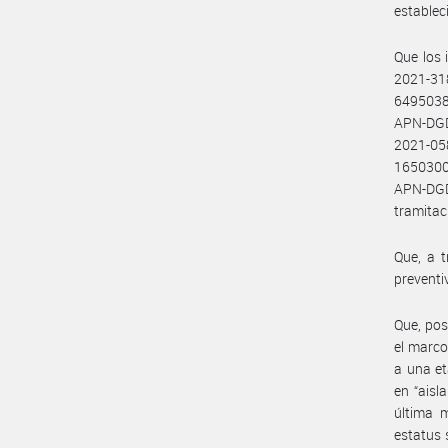
establec
Que los 
2021-3
6495038
APN-DGD
2021-0
1650300
APN-DG
tramitac
Que, a t
preventi
Que, pos
el marco
a una et
en “aisl
última m
estatus 