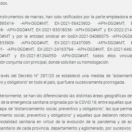
idos.
instrumentos de marras, han sido ratificados por la parte empleadora e
1895414- -APN-DGD#MT, EX-2021-56423902- -APN-DGD#MT, E
6- -APN-DGD#MT, EX-2021-93018036- -APN-DGD#MT y EX-2022-214
#MT y por la entidad sindical en losEX-2021-04086075- -APN-DGD
5833909- -APN-DGD#MT, EX-2021-32437095- -APN-DGD#MT, E
1- -APN-DGD#MT, EX-2021-24163794- -APN-DGD#MT, EX-2021-646
D#MT y EX-2021-81294550- -APN-DGD#MT, todos ellos vincul
ión conjunta con principal, donde solicitan su homologación.
ravés del Decreto N° 297/20 se estableció una medida de “aislamient
vo y obligatorio” en todo el país, que fuera sucesivamente prorrogada.
teriormente, se han ido diferenciando las distintas áreas geográficas del
 de la emergencia sanitaria originada por la COVID 19, entre aquellas qu
apa de “distanciamiento social, preventivo y obligatorio”, las que perm
amiento social, preventivo y obligatorio” y aquellas que debieron retorn
odalidad sanitaria en virtud de la evolución de la pandemia y de ac
sanitario de cada provincia, departamento y aglomerado, por sucesivos