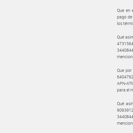
Que en e
pago de 
los térm
Qué asi
4731564
3440844
menciona
Que por
64047624
APN-ATM
para el 
Qué asi
9093912
3440844
menciona