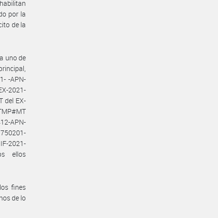
abilitan
do por la
ito de la
da uno de
rincipal,
1- -APN-
X-2021-
 del EX-
-ATMP#MT
412-APN-
1750201-
IF-2021-
s ellos
os fines
nos de lo