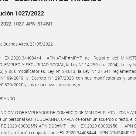
ución 1027/2022
-2022-1027-APN-ST#MT
de Buenos Aires, 23/05/2022
el EX-2020-34408444- -APN-ATMP#MPYT del Registro del MINIST
, EMPLEO Y SEGURIDAD SOCIAL, la Ley N° 14.250 (t.o. 2004), la Ley N
76) y sus modificatorias, Ley N° 24.013, la Ley N° 27.541 reglamenta
 N° 99/2019, el Decreto N° 297/2020 con sus modificatorias y ampli
N° 329/2020 y sus respectivas prorrogas, y
ERANDO:
 SINDICATO DE EMPLEADOS DE COMERCIO DE MAR DEL PLATA - ZONA A
ma unipersonal GOTTE JOHANNA CARLA celebran un acuerdo directo, el 
RE-2020-83002659-APN-DGD#MT del EX-2020-83002958- -APN-
do en tramitación conjunta con elEX-2020-34408444- -APN-ATMP#MPYT.