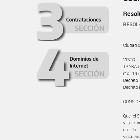
Resol
RESOL
Ciudad 
VISTO 
TRABAJO
(t.o. 19
Decreto
Decreto 
CONSID
Que, el
y la fir
en la 
vincula