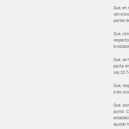
Que, en 
servicio
partes de
Que, con
respecto
lo establ
Que, se 
pacta en
Ley 20.7
Que, res
a las su
Que, asi
punto C
estable
ajustar 