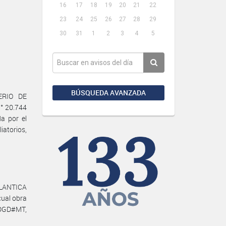
16
17
18
19
20
21
22
23
24
25
26
27
28
29
30
31
1
2
3
4
5
BÚSQUEDA AVANZADA
ERIO DE
° 20.744
da por el
atorios,
TLANTICA
cual obra
DGD#MT,