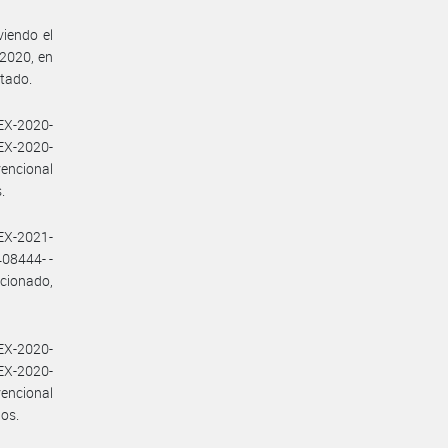
viendo el
 2020, en
ctado.
EX-2020-
EX-2020-
encional
.
EX-2021-
08444- -
cionado,
EX-2020-
EX-2020-
encional
dos.