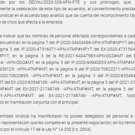
cido por los DECNU-2020-329-APN-PTE y sus prórrogas, que h
ente la celebración de este tipo de acuerdos, el consentimiento presta
sindical en el acuerdo bajo análisis que da cuenta del reconocimiento tác
n de crisis que afecta a la empresa.
e indicar que las nóminas de personal afectado correspondientes a ca
e encuentran en la página 7 del IF-2020-34404469-APN-ATMP#MPYT del p
ágina 3 del IF-2020-47316071-APN-ATMP#MPYT del EX-2020-4731564
PYT, en la página 3 de la RE-2021-64047583-APN-DGD#MT del E
4- -APN-DGD#MT, en la página 3 del IF-2020-90940053-APN-ATMP#MT
939123- -APN-ATMP#MT, en la página 6 del IF-2020-70622211-APN
2020-70620895- -APN-ATMP#MT, en la página 3 del IF-2020-83548
 del EX-2020-83548106- -APN-ATMP#MT, en la página 5 del IF-2021-2
P#MT del EX-2021-21748746- -APN-ATMP#MT, en la página 5 del 
01-APN-ATMP#MT del EX-2021-21748746- -APN-ATMP#MT, todo
os en tramitación conjunta con el principal.
entidad sindical ha manifestado no poseer delegados de personal a l
la representación que les compete en la presente negociación, en los térmi
o por el Artículo 17 de la Ley N° 14.250 (t.o. 2004).