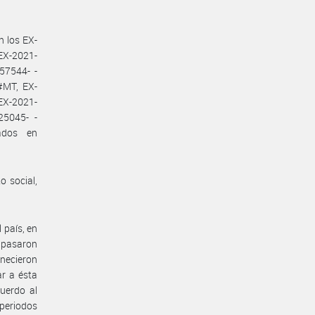
n los EX-
X-2021-
57544- -
#MT, EX-
X-2021-
25045- -
ados en
o social,
 país, en
e pasaron
anecieron
ar a ésta
uerdo al
 periodos