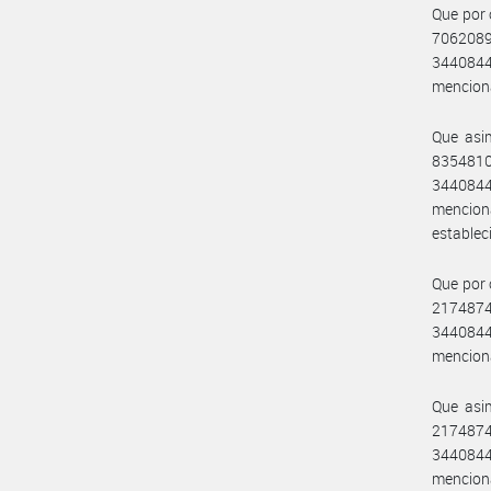
Que por 
7062089
3440844
menciona
Que asi
8354810
3440844
menciona
establec
Que por 
2174874
3440844
menciona
Que asi
2174874
3440844
mencion