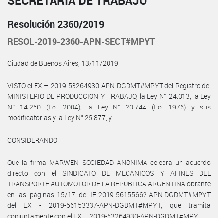
SECRETARÍA DE TRABAJO
Resolución 2360/2019
RESOL-2019-2360-APN-SECT#MPYT
Ciudad de Buenos Aires, 13/11/2019
VISTO el EX – 2019-53264930-APN-DGDMT#MPYT del Registro del
MINISTERIO DE PRODUCCION Y TRABAJO, la Ley N° 24.013, la Ley
N° 14.250 (t.o. 2004), la Ley N° 20.744 (t.o. 1976) y sus
modificatorias y la Ley N° 25.877, y
CONSIDERANDO:
Que la firma MARWEN SOCIEDAD ANONIMA celebra un acuerdo
directo con el SINDICATO DE MECANICOS Y AFINES DEL
TRANSPORTE AUTOMOTOR DE LA REPUBLICA ARGENTINA obrante
en las páginas 15/17 del IF-2019-56155662-APN-DGDMT#MPYT
del EX - 2019-56153337-APN-DGDMT#MPYT, que tramita
conjuntamente con el EX – 2019-53264930-APN-DGDMT#MPYT.