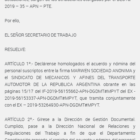
2019 – 35 – APN – PTE.
Por ello,
EL SEÑOR SECRETARIO DE TRABAJO
RESUELVE:
ARTÍCULO 1º.- Declárense homologados el acuerdo y nómina del
personal suscriptos entre la firma MARWEN SOCIEDAD ANONIMA y
el SINDICATO DE MECANICOS Y AFINES DEL TRANSPORTE
AUTOMOTOR DE LA REPUBLICA ARGENTINA obrante en las
páginas 15/17 del IF-2019-56155662-APN-DGDMT#MPYT del EX -
2019-56153337-APN-DGDMT#MPYT, que tramita conjuntamente
con el EX – 2019-53264930-APN-DGDMT#MPYT.
ARTÍCULO 2º.- Gírese a la Dirección de Gestión Documental.
Cumplido, pase a la Dirección Nacional de Relaciones y
Regulaciones del Trabajo a fin de que el Departamento
Coordinación proceda al registro del acuerdo y nómina del personal