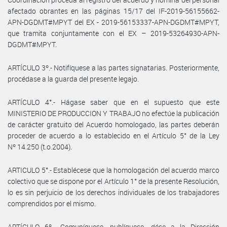
afectado obrantes en las páginas 15/17 del IF-2019-56155662-
APN-DGDMT#MPYT del EX - 2019-56153337-APN-DGDMT#MPYT,
que tramita conjuntamente con el EX – 2019-53264930-APN-
DGDMT#MPYT.
ARTÍCULO 3º.- Notifíquese a las partes signatarias. Posteriormente,
procédase a la guarda del presente legajo.
ARTÍCULO 4°.- Hágase saber que en el supuesto que este
MINISTERIO DE PRODUCCION Y TRABAJO no efectúe la publicación
de carácter gratuito del Acuerdo homologado, las partes deberán
proceder de acuerdo a lo establecido en el Artículo 5° de la Ley
Nº 14.250 (t.o.2004).
ARTICULO 5°.- Establécese que la homologación del acuerdo marco
colectivo que se dispone por el Artículo 1° de la presente Resolución,
lo es sin perjuicio de los derechos individuales de los trabajadores
comprendidos por el mismo.
ARTÍCULO 6º.- Comuníquese, publíquese, dése a la Dirección