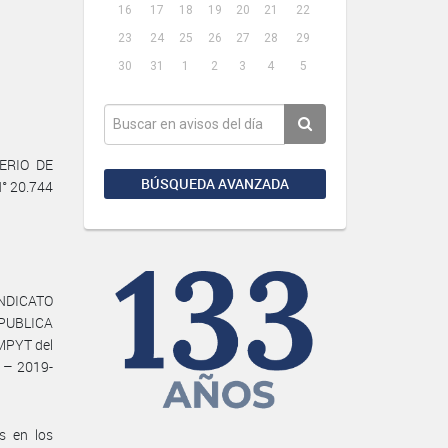
16
17
18
19
20
21
22
23
24
25
26
27
28
29
30
31
1
2
3
4
5
TERIO DE
BÚSQUEDA AVANZADA
N° 20.744
INDICATO
UBLICA
MPYT del
 – 2019-
s en los