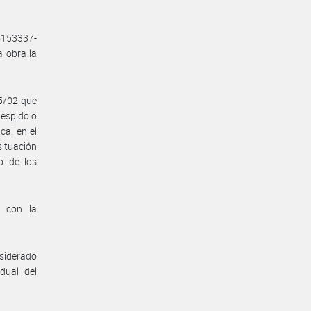
6153337-
 obra la
65/02 que
despido o
cal en el
situación
o de los
n con la
nsiderado
dual del