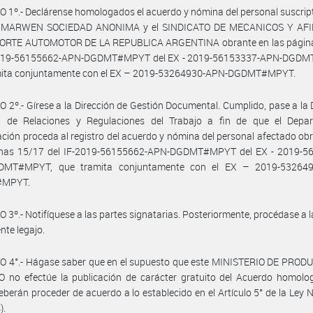
 1º.- Declárense homologados el acuerdo y nómina del personal suscrip
a MARWEN SOCIEDAD ANONIMA y el SINDICATO DE MECANICOS Y AF
RTE AUTOMOTOR DE LA REPUBLICA ARGENTINA obrante en las págin
2019-56155662-APN-DGDMT#MPYT del EX - 2019-56153337-APN-DGD
mita conjuntamente con el EX – 2019-53264930-APN-DGDMT#MPYT.
 2º.- Gírese a la Dirección de Gestión Documental. Cumplido, pase a la 
l de Relaciones y Regulaciones del Trabajo a fin de que el Depa
ción proceda al registro del acuerdo y nómina del personal afectado ob
inas 15/17 del IF-2019-56155662-APN-DGDMT#MPYT del EX - 2019-5
DMT#MPYT, que tramita conjuntamente con el EX – 2019-532649
MPYT.
 3º.- Notifíquese a las partes signatarias. Posteriormente, procédase a 
nte legajo.
O 4°.- Hágase saber que en el supuesto que este MINISTERIO DE PROD
 no efectúe la publicación de carácter gratuito del Acuerdo homolog
eberán proceder de acuerdo a lo establecido en el Artículo 5° de la Ley 
).