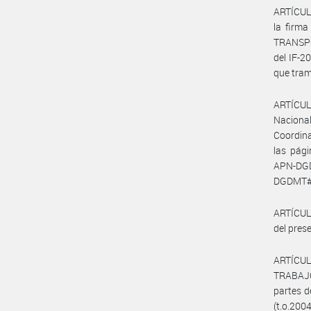
ARTÍCULO
la firm
TRANSPO
del IF-
que tra
ARTÍCULO
Naciona
Coordina
las pág
APN-DG
DGDMT#
ARTÍCULO
del prese
ARTÍCUL
TRABAJO
partes d
(t.o.2004