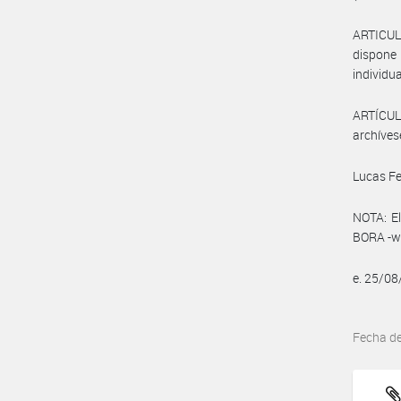
ARTICUL
dispone 
individu
ARTÍCULO
archíves
Lucas Fe
NOTA: El
BORA -ww
e. 25/0
Fecha d