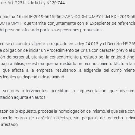
del Art. 223 bis de la Ley N° 20.744.
la página 16 del IF-2019-56155662-APN-DGDMT#MPYT del EX - 2019-5
MT#MPYT, que tramita conjuntamente con el Expediente de referencia
el personal afectado por las suspensiones propuestas.
ien se encuentra vigente lo regulado en la ley 24.013 y el Decreto Nº 2
a obligación de iniciar un Procedimiento de Crisis con carácter previo al 
ón de personal, atento al consentimiento prestado por la entidad sindi
bajo análisis, se estima que ha mediado un reconocimiento tácito a la 
is que afecta a la empresa, resultando la exigencia del cumplimient
os legales un dispendio de actividad.
 sectores intervinientes acreditan la representación que inviste
tación adjunta en autos.
azón de lo expuesto, procede la homologación del mismo, el que será co
uerdo marco de carácter colectivo, sin perjuicio del derecho indivi
 afectado.