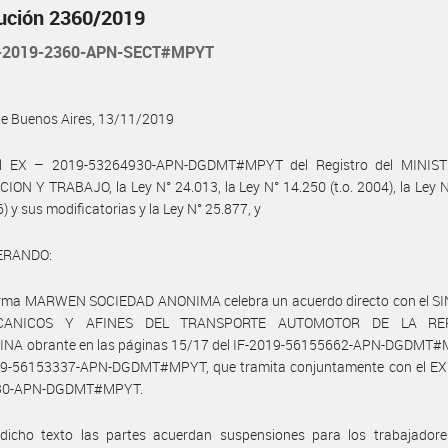
ución 2360/2019
-2019-2360-APN-SECT#MPYT
de Buenos Aires, 13/11/2019
l EX – 2019-53264930-APN-DGDMT#MPYT del Registro del MINIS
ON Y TRABAJO, la Ley N° 24.013, la Ley N° 14.250 (t.o. 2004), la Ley 
6) y sus modificatorias y la Ley N° 25.877, y
ERANDO:
firma MARWEN SOCIEDAD ANONIMA celebra un acuerdo directo con el S
CANICOS Y AFINES DEL TRANSPORTE AUTOMOTOR DE LA REP
NA obrante en las páginas 15/17 del IF-2019-56155662-APN-DGDMT#
19-56153337-APN-DGDMT#MPYT, que tramita conjuntamente con el EX
30-APN-DGDMT#MPYT.
dicho texto las partes acuerdan suspensiones para los trabajadore