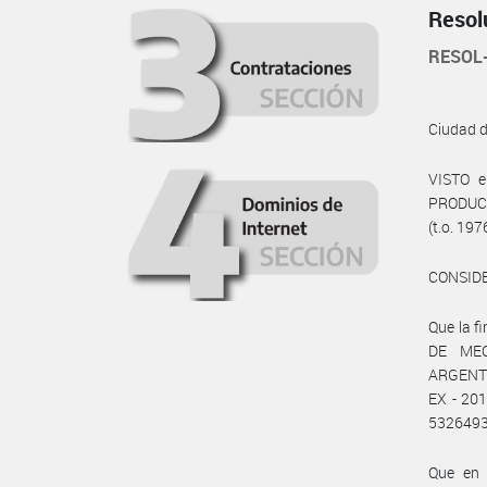
Resol
RESOL
Ciudad 
VISTO e
PRODUCCI
(t.o. 197
CONSID
Que la 
DE ME
ARGENTI
EX - 20
532649
Que en 