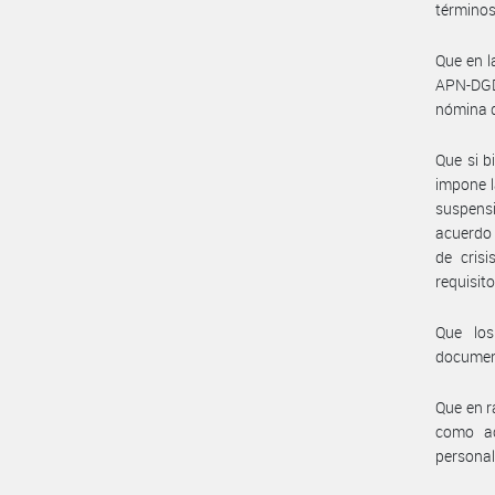
términos 
Que en 
APN-DGD
nómina d
Que si b
impone l
suspensi
acuerdo 
de cris
requisit
Que los
documen
Que en r
como ac
personal