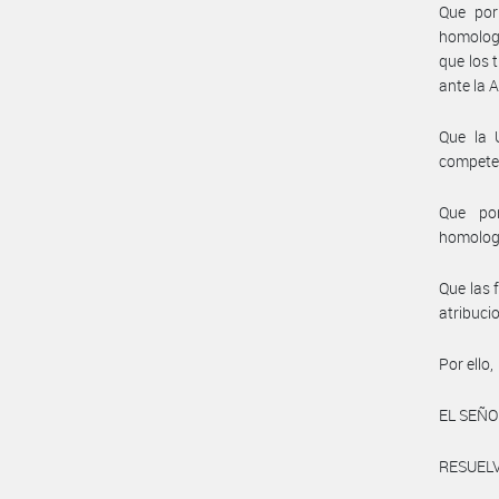
Que por
homologa
que los 
ante la 
Que la 
compete
Que por
homolog
Que las 
atribuci
Por ello,
EL SEÑO
RESUELV