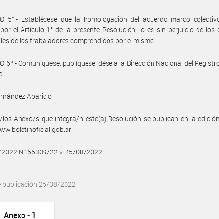
O 5°.- Establécese que la homologación del acuerdo marco colectiv
por el Artículo 1° de la presente Resolución, lo es sin perjuicio de los
ales de los trabajadores comprendidos por el mismo.
 6º.- Comuníquese, publíquese, dése a la Dirección Nacional del Registro 
e
rnández Aparicio
/los Anexo/s que integra/n este(a) Resolución se publican en la edició
w.boletinoficial.gob.ar-
8/2022 N° 55309/22 v. 25/08/2022
e publicación 25/08/2022
Anexo - 1