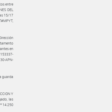
tos entre
INES DEL
as 15/17
MT#MPYT,
Dirección
rtamento
rantes en
6153337-
30-APN-
la guarda
UCCION Y
ado, las
Nº 14.250