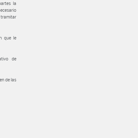
artes la
necesario
 tramitar
n que le
ativo de
en de las