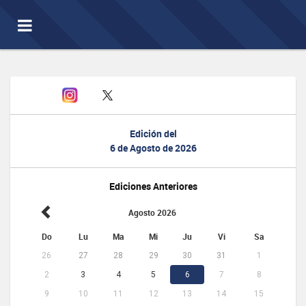
Toggle
navigation
Edición del
6 de Agosto de 2026
Ediciones Anteriores
Agosto 2026
Do
Lu
Ma
Mi
Ju
Vi
Sa
26
27
28
29
30
31
1
2
3
4
5
6
7
8
9
10
11
12
13
14
15