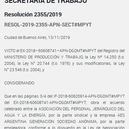
SECRETARÍA DE TRABAJO
Resolución 2355/2019
RESOL-2019-2355-APN-SECT#MPYT
Ciudad de Buenos Aires, 13/11/2019
VISTO el EX-2018–60608741–APN-DGDMT#MPYT del Registro del
MINISTERIO DE PRODUCCIÓN Y TRABAJO, la Ley Nº 14.250 (t.o.
2004), la Ley N° 20.744 (t.o. 1976) y sus modificatorias, la Ley
N° 23.546 (t.o. 2004), y
CONSIDERANDO:
Que en las páginas 3/4 del IF-2018-60620914-APN-DGDMT#MPYT
del EX-2018-60608741-APN-DGDMT#MPYT, obra el acuerdo
celebrado entre la ASOCIACIÓN DEL PERSONAL JERÁRQUICO DEL
AGUA Y LA ENERGÍA, por la parte sindical y la empresa AES
ARGENTINA GENERACIÓN SOCIEDAD ANÓNIMA, por la parte
empleadora, conforme a lo dispuesto en la Ley de Negociación