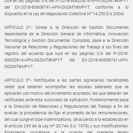
luce en las páginas 3/4 del IF-2018-60620914-APN-DGDMT#MPYT
del EX-2018-60608741-APN-DGDMT#MPYT, conforme a lo
dispuesto en la Ley de Negociación Colectiva Nº 14.250 (t.o 2004).
ARTICULO 2º.- Gírese a la Dirección de Gestión Documental
dependiente de la Dirección General de Informática, Innovación
Tecnológica y Gestión Documental. Cumplido, pase a la Dirección
Nacional de Relaciones y Regulaciones del Trabajo a los fines del
registro del acuerdo que luce en las páginas 3/4 del IF-2018-
60620914-APN-DGDMT#MPYT del EX-2018-60608741-APN-
DGDMT#MPYT.
ARTICULO 3º.- Notifíquese a las partes signatarias haciéndoles
saber que deberán acompañar las escalas salariales que se
aplicarán con motivo del incremento acordado, las que deberán ser
ratificadas ante esta Autoridad de Aplicación. Posteriormente pase
a la Dirección de Relaciones y Regulaciones del Trabajo a fin de
evaluar la procedencia de fijar el promedio de las remuneraciones,
del cual surge el tope indemnizatorio, de acuerdo a lo establecido en
el artículo 245 de la Ley Nº 20.744 (t.o. 1976) y sus modificatorias.
Finalmente, procédase a la guarda del presente legajo