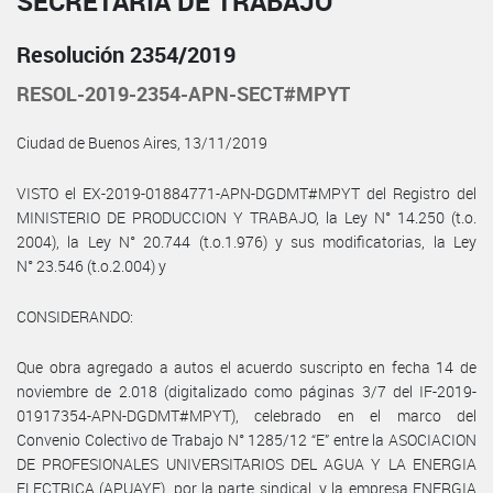
SECRETARÍA DE TRABAJO
Resolución 2354/2019
RESOL-2019-2354-APN-SECT#MPYT
Ciudad de Buenos Aires, 13/11/2019
VISTO el EX-2019-01884771-APN-DGDMT#MPYT del Registro del
MINISTERIO DE PRODUCCION Y TRABAJO, la Ley N° 14.250 (t.o.
2004), la Ley N° 20.744 (t.o.1.976) y sus modificatorias, la Ley
N° 23.546 (t.o.2.004) y
CONSIDERANDO:
Que obra agregado a autos el acuerdo suscripto en fecha 14 de
noviembre de 2.018 (digitalizado como páginas 3/7 del IF-2019-
01917354-APN-DGDMT#MPYT), celebrado en el marco del
Convenio Colectivo de Trabajo N° 1285/12 “E” entre la ASOCIACION
DE PROFESIONALES UNIVERSITARIOS DEL AGUA Y LA ENERGIA
ELECTRICA (APUAYE), por la parte sindical, y la empresa ENERGIA