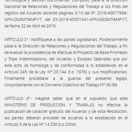
Nacional de Relaciones y Regulaciones del Trabajo a los fines del
registro del Acuerdo obrante páginas 3/10 del IF- 2019-40677994-
APN-DGDMT#MPYT, del EX-2019-40551641-APN-DGDMT#MPYT,
de fecha 22 de Abril de 2019.
ARTÍCULO 3°.- Notifíquese a las partes signatarias. Posteriormente
pase a la Dirección de Relaciones y Regulaciones del Trabajo, a fin
de evaluar la procedencia de efectuar el Proyecto de Base Promedio
y Tope Indemnizatorio, del Acuerdo y Escalas Salariales que por
este acto se homologa y de conformidad a lo establecido en el
Artículo 245 de la Ley Nº 20.744 (t.o. 1976) y sus modificatorias.
Finalmente procédase a la guarda del presente legajo,
conjuntamente con el Convenio Colectivo de Trabajo Nº 36/89.
ARTÍCULO 4°.- Hágase saber que en el supuesto que este
MINISTERIO DE PRODUCCION Y TRABAJO, no efectúe la
publicación de carácter gratuito del Acuerdo y de esta Resolución,
las partes deberán proceder de acuerdo a lo establecido en el
Artículo 5 de la Ley Nº 14.250 (t.o.2004).