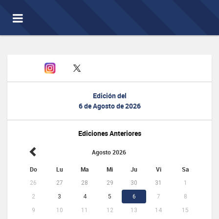
Toggle
navigation
Edición del
6 de Agosto de 2026
Ediciones Anteriores
Agosto 2026
Do
Lu
Ma
Mi
Ju
Vi
Sa
26
27
28
29
30
31
1
2
3
4
5
6
7
8
9
10
11
12
13
14
15