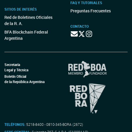
FAQ Y TUTORIALES
SITIOS DE INTERÉS
Preguntas Frecuentes
Red de Boletines Oficiales
de la R. A.
CONTACTO
BFA Blockchain Federal
Argentina
Secretaría
Legal y Técnica
Boletín Oficial
de la República Argentina
TELÉFONOS:
5218-8400 - 0810-345-BORA (2672)
SEDE CENTRAL:
Suipacha 767, C.A.B.A. (C1008AAO)