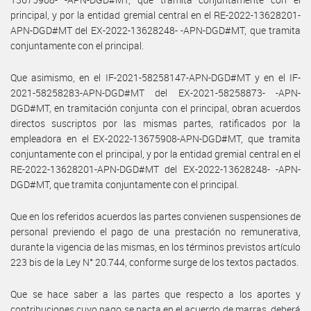
principal, y por la entidad gremial central en el RE-2022-13628201-
APN-DGD#MT del EX-2022-13628248- -APN-DGD#MT, que tramita
conjuntamente con el principal.
Que asimismo, en el IF-2021-58258147-APN-DGD#MT y en el IF-
2021-58258283-APN-DGD#MT del EX-2021-58258873- -APN-
DGD#MT, en tramitación conjunta con el principal, obran acuerdos
directos suscriptos por las mismas partes, ratificados por la
empleadora en el EX-2022-13675908-APN-DGD#MT, que tramita
conjuntamente con el principal, y por la entidad gremial central en el
RE-2022-13628201-APN-DGD#MT del EX-2022-13628248- -APN-
DGD#MT, que tramita conjuntamente con el principal.
Que en los referidos acuerdos las partes convienen suspensiones de
personal previendo el pago de una prestación no remunerativa,
durante la vigencia de las mismas, en los términos previstos artículo
223 bis de la Ley N° 20.744, conforme surge de los textos pactados.
Que se hace saber a las partes que respecto a los aportes y
contribuciones cuyo pago se pacta en el acuerdo de marras, deberá