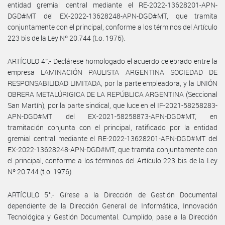
entidad gremial central mediante el RE-2022-13628201-APN-
DGD#MT del EX-2022-13628248-APN-DGD#MT, que tramita
conjuntamente con el principal, conforme a los términos del Artículo
223 bis de la Ley Nº 20.744 (t.o. 1976).
ARTÍCULO 4°.- Declárese homologado el acuerdo celebrado entre la
empresa LAMINACIÓN PAULISTA ARGENTINA SOCIEDAD DE
RESPONSABILIDAD LIMITADA, por la parte empleadora, y la UNIÓN
OBRERA METALÚRIGICA DE LA REPÚBLICA ARGENTINA (Seccional
San Martín), por la parte sindical, que luce en el IF-2021-58258283-
APN-DGD#MT del EX-2021-58258873-APN-DGD#MT, en
tramitación conjunta con el principal, ratificado por la entidad
gremial central mediante el RE-2022-13628201-APN-DGD#MT del
EX-2022-13628248-APN-DGD#MT, que tramita conjuntamente con
el principal, conforme a los términos del Artículo 223 bis de la Ley
Nº 20.744 (t.o. 1976).
ARTÍCULO 5°.- Gírese a la Dirección de Gestión Documental
dependiente de la Dirección General de Informática, Innovación
Tecnológica y Gestión Documental. Cumplido, pase a la Dirección