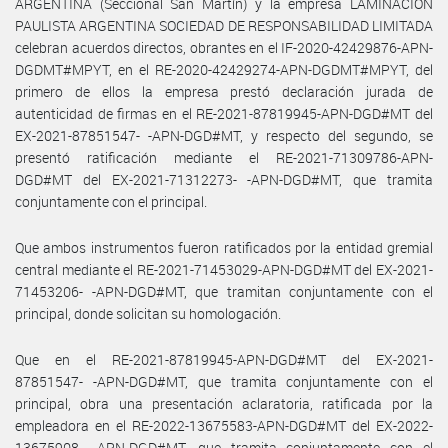
ARGENTINA (Seccional San Martín) y la empresa LAMINACIÓN
PAULISTA ARGENTINA SOCIEDAD DE RESPONSABILIDAD LIMITADA
celebran acuerdos directos, obrantes en el IF-2020-42429876-APN-
DGDMT#MPYT, en el RE-2020-42429274-APN-DGDMT#MPYT, del
primero de ellos la empresa prestó declaración jurada de
autenticidad de firmas en el RE-2021-87819945-APN-DGD#MT del
EX-2021-87851547- -APN-DGD#MT, y respecto del segundo, se
presentó ratificación mediante el RE-2021-71309786-APN-
DGD#MT del EX-2021-71312273- -APN-DGD#MT, que tramita
conjuntamente con el principal.
Que ambos instrumentos fueron ratificados por la entidad gremial
central mediante el RE-2021-71453029-APN-DGD#MT del EX-2021-
71453206- -APN-DGD#MT, que tramitan conjuntamente con el
principal, donde solicitan su homologación.
Que en el RE-2021-87819945-APN-DGD#MT del EX-2021-
87851547- -APN-DGD#MT, que tramita conjuntamente con el
principal, obra una presentación aclaratoria, ratificada por la
empleadora en el RE-2022-13675583-APN-DGD#MT del EX-2022-
13675908- -APN-DGD#MT, que tramita conjuntamente con el