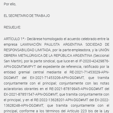
Por ello,
EL SECRETARIO DE TRABAJO
RESUELVE:
ARTÍCULO 1º.- Declárese homologado el acuerdo celebrado entre la
empresa LAMINACIÓN PAULISTA ARGENTINA SOCIEDAD DE
RESPONSABILIDAD LIMITADA, por la parte empleadora, y la UNIÓN
OBRERA METALÚRIGICA DE LA REPÚBLICA ARGENTINA (Seccional
San Martín), por la parte sindical, que luce en el IF-2020-42429876-
APN-DGDMT#MPYT del expediente de referencia, ratificado por la
entidad gremial central mediante el RE-2021-71453029-APN-
DGD#MT del EX-2021-71453206-APN-DGD#MT, que tramita
conjuntamente con el principal; conjuntamente con las notas
aclaratorias obrantes en el RE-2021-87819945-APN-DGD#MT del
EX-2021-87851547-APN-DGD#MT, que tramita conjuntamente con
el principal, y en el RE-2022-13628201-APN-DGD#MT del EX-2022-
13628248-APN-DGD#MT, que tramita conjuntamente con el
principal, conforme a los términos del Artículo 223 bis de la Ley