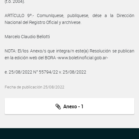
(t.o. 2004).
ARTÍCULO 9º.- Comuníquese, publíquese, dése a la Dirección
Nacional del Registro Oficial y archívese.
Marcelo Claudio Bellotti
NOTA: El/los Anexo/s que integra/n este(a) Resolución se publican
en la edición web del BORA -www.boletinoficial.gob.ar-
e. 25/08/2022 N° 55794/22 v. 25/08/2022
Fecha de publicación 25/08/2022
Anexo - 1