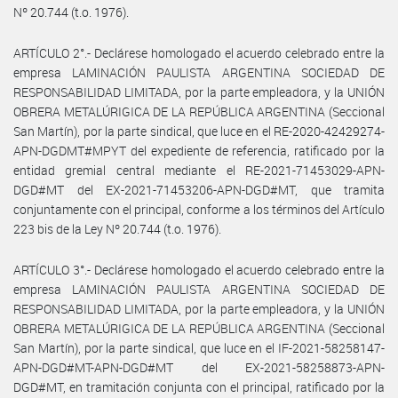
Nº 20.744 (t.o. 1976).
ARTÍCULO 2°.- Declárese homologado el acuerdo celebrado entre la
empresa LAMINACIÓN PAULISTA ARGENTINA SOCIEDAD DE
RESPONSABILIDAD LIMITADA, por la parte empleadora, y la UNIÓN
OBRERA METALÚRIGICA DE LA REPÚBLICA ARGENTINA (Seccional
San Martín), por la parte sindical, que luce en el RE-2020-42429274-
APN-DGDMT#MPYT del expediente de referencia, ratificado por la
entidad gremial central mediante el RE-2021-71453029-APN-
DGD#MT del EX-2021-71453206-APN-DGD#MT, que tramita
conjuntamente con el principal, conforme a los términos del Artículo
223 bis de la Ley Nº 20.744 (t.o. 1976).
ARTÍCULO 3°.- Declárese homologado el acuerdo celebrado entre la
empresa LAMINACIÓN PAULISTA ARGENTINA SOCIEDAD DE
RESPONSABILIDAD LIMITADA, por la parte empleadora, y la UNIÓN
OBRERA METALÚRIGICA DE LA REPÚBLICA ARGENTINA (Seccional
San Martín), por la parte sindical, que luce en el IF-2021-58258147-
APN-DGD#MT-APN-DGD#MT del EX-2021-58258873-APN-
DGD#MT, en tramitación conjunta con el principal, ratificado por la