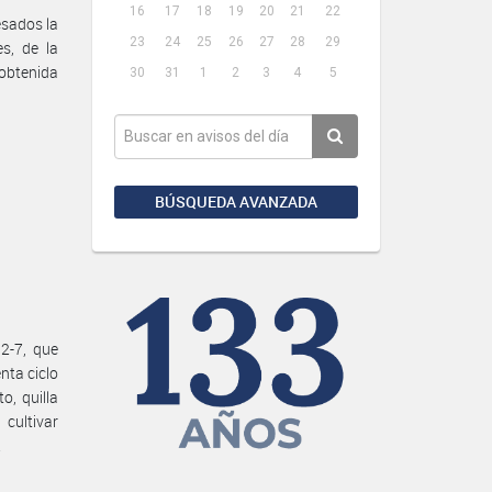
16
17
18
19
20
21
22
esados la
23
24
25
26
27
28
29
es, de la
 obtenida
30
31
1
2
3
4
5
BÚSQUEDA AVANZADA
2-7, que
nta ciclo
o, quilla
 cultivar
.