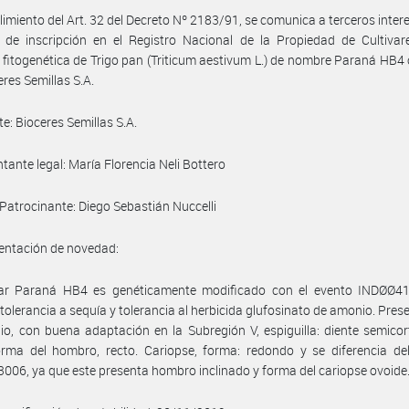
imiento del Art. 32 del Decreto Nº 2183/91, se comunica a terceros inter
d de inscripción en el Registro Nacional de la Propiedad de Cultivar
 fitogenética de Trigo pan (Triticum aestivum L.) de nombre Paraná HB4
eres Semillas S.A.
te: Bioceres Semillas S.A.
tante legal: María Florencia Neli Bottero
. Patrocinante: Diego Sebastián Nuccelli
ntación de novedad:
ivar Paraná HB4 es genéticamente modificado con el evento INDØØ41
 tolerancia a sequía y tolerancia al herbicida glufosinato de amonio. Prese
io, con buena adaptación en la Subregión V, espiguilla: diente semicort
orma del hombro, recto. Cariopse, forma: redondo y se diferencia del
006, ya que este presenta hombro inclinado y forma del cariopse ovoide