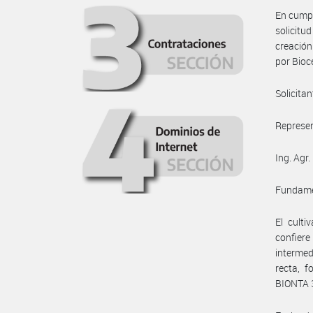
En cumpl
solicitu
creación
por Bioc
Solicitan
Represen
Ing. Agr
Fundame
El cult
confiere
intermed
recta, f
BIONTA 3