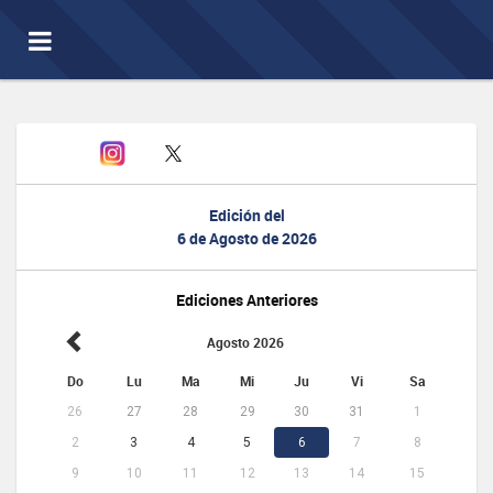
Toggle
navigation
Edición del
6 de Agosto de 2026
Ediciones Anteriores
Agosto 2026
Do
Lu
Ma
Mi
Ju
Vi
Sa
26
27
28
29
30
31
1
2
3
4
5
6
7
8
9
10
11
12
13
14
15