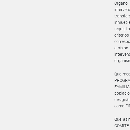
Órgano 
interve
transfer
inmueble
requisit
criterio
correspo
emisión
interve
organism
Que med
PROGRA
FAMILIAR
població
designá
como FI
Qué asi
COMITÉ 