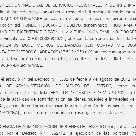
 DIRECCIÓN NACIONAL DE SERVICIOS REGISTRALES Y DE INFORMA
a intervención de su competencia mediante Informe identificado como
8-APN-DNSRYI#AABE del cual surge que el inmueble involucrado se e
isdicción del FONDO FIDUCIARIO PÚBLICO denominado PROGRAMA 
NO DEL BICENTENARIO PARA LA VIVIENDA ÚNICA FAMILIAR (PRO.CRE.
a vinculado al CIE 0600036963/2 y que cuenta con una superficie de D
UINIENTOS DOCE METROS CUADRADOS CON CUATRO MIL DOSC
TA DECÍMETROS CUADRADOS (17.512,4250 m2) habiendo incorporado 
y la descripción de dicho inmueble, los cuales lucen desarrollados en el
88-APN-DNSRYI#AABE.
el artículo 1º del Decreto Nº 1.382 de fecha 9 de agosto de 2012, s
IA DE ADMINISTRACIÓN DE BIENES DEL ESTADO, como org
alizado en el ámbito de la JEFATURA DE GABINETE DE MINISTROS, que t
oda la actividad de administración de bienes muebles e inmuebles de
, ejerciendo en forma exclusiva la administración de los bienes inmu
NACIONAL, cuando no corresponda a otros organismos estatales.
AGENCIA DE ADMINISTRACIÓN DE BIENES DEL ESTADO tiene, entre sus o
os por el Decreto Nº 1.382/12, la ejecución de las políticas, 