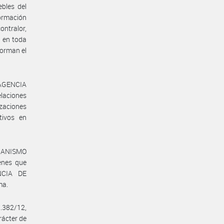
ebles del
ormación
ntralor,
n en toda
forman el
a AGENCIA
laciones
zaciones
tivos en
RGANISMO
enes que
ENCIA DE
ma.
.382/12,
ácter de