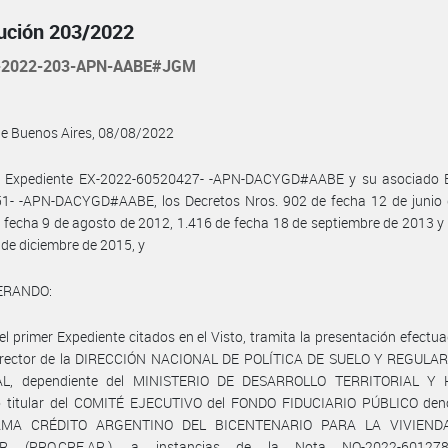
ución 203/2022
-2022-203-APN-AABE#JGM
de Buenos Aires, 08/08/2022
l Expediente EX-2022-60520427- -APN-DACYGD#AABE y su asociado 
1- -APN-DACYGD#AABE, los Decretos Nros. 902 de fecha 12 de junio 
 fecha 9 de agosto de 2012, 1.416 de fecha 18 de septiembre de 2013 y
 de diciembre de 2015, y
ERANDO:
el primer Expediente citados en el Visto, tramita la presentación efectua
irector de la DIRECCIÓN NACIONAL DE POLÍTICA DE SUELO Y REGULA
L, dependiente del MINISTERIO DE DESARROLLO TERRITORIAL Y 
 titular del COMITÉ EJECUTIVO del FONDO FIDUCIARIO PÚBLICO de
MA CRÉDITO ARGENTINO DEL BICENTENARIO PARA LA VIVIEND
AR (PRO.CRE.AR.), a instancias de la Nota NO-2022-601278