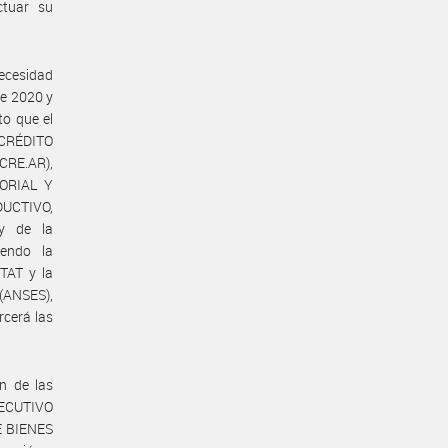
ctuar su
Necesidad
de 2020 y
to que el
 CRÉDITO
RE.AR),
TORIAL Y
DUCTIVO,
y de la
endo la
TAT y la
(ANSES),
cerá las
ón de las
EJECUTIVO
E BIENES