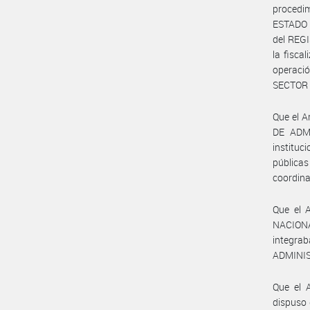
procedim
ESTADO 
del REG
la fisca
operació
SECTOR 
Que el A
DE ADMI
instituc
pública
coordina
Que el 
NACIONA
integra
ADMINIST
Que el 
dispuso