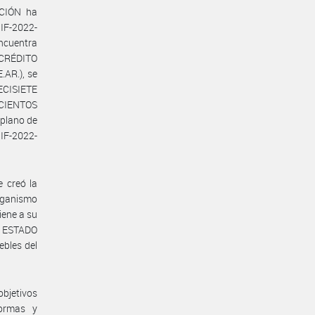
CIÓN ha
 IF-2022-
ncuentra
CRÉDITO
AR.), se
IECISIETE
IENTOS
plano de
 IF-2022-
e creó la
anismo
iene a su
l ESTADO
ebles del
bjetivos
normas y