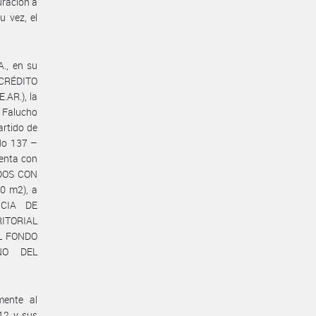
uración a
u vez, el
., en su
CRÉDITO
AR.), la
 Falucho
artido de
do 137 –
uenta con
ADOS CON
 m2), a
NCIA DE
RITORIAL
EL FONDO
NO DEL
mente al
/12 y sus