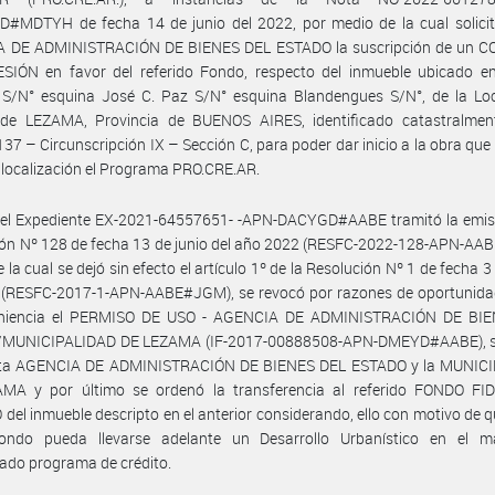
#MDTYH de fecha 14 de junio del 2022, por medio de la cual solicit
 DE ADMINISTRACIÓN DE BIENES DEL ESTADO la suscripción de un 
SIÓN en favor del referido Fondo, respecto del inmueble ubicado en 
 S/N° esquina José C. Paz S/N° esquina Blandengues S/N°, de la Loc
 de LEZAMA, Provincia de BUENOS AIRES, identificado catastralme
137 – Circunscripción IX – Sección C, para poder dar inicio a la obra que 
 localización el Programa PRO.CRE.AR.
 el Expediente EX-2021-64557651- -APN-DACYGD#AABE tramitó la emisi
ión Nº 128 de fecha 13 de junio del año 2022 (RESFC-2022-128-APN-AA
 la cual se dejó sin efecto el artículo 1º de la Resolución Nº 1 de fecha 3
 (RESFC-2017-1-APN-AABE#JGM), se revocó por razones de oportunidad
niencia el PERMISO DE USO - AGENCIA DE ADMINISTRACIÓN DE BI
MUNICIPALIDAD DE LEZAMA (IF-2017-00888508-APN-DMEYD#AABE), s
sta AGENCIA DE ADMINISTRACIÓN DE BIENES DEL ESTADO y la MUNIC
MA y por último se ordenó la transferencia al referido FONDO FI
del inmueble descripto en el anterior considerando, ello con motivo de 
ondo pueda llevarse adelante un Desarrollo Urbanístico en el m
ado programa de crédito.