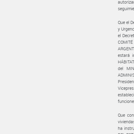
autoriz
seguimie
Que el D
y Urgenc
el Decre
COMITÉ 
ARGENT
estará 
HÁBITAT
del MI
ADMINI
Preside
Vicepre
estable
funcione
Que con 
vivienda
ha inst