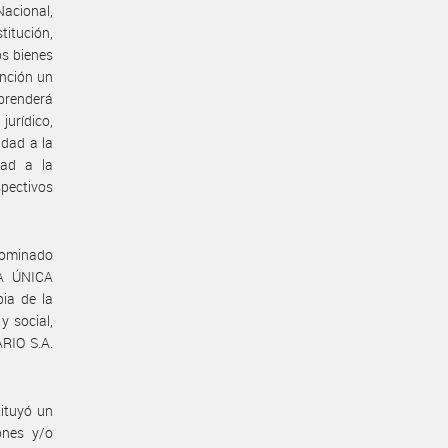
acional,
itución,
os bienes
ención un
mprenderá
jurídico,
idad a la
dad a la
pectivos
nominado
A ÚNICA
pia de la
y social,
RIO S.A.
ituyó un
ones y/o