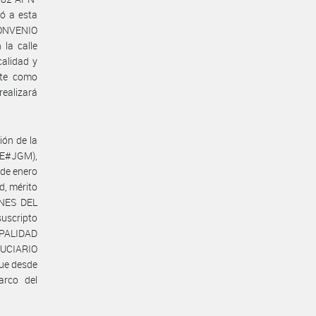
ó a esta
CONVENIO
la calle
alidad y
nte como
realizará
ón de la
BE#JGM),
 de enero
, mérito
ENES DEL
uscripto
IPALIDAD
DUCIARIO
que desde
arco del