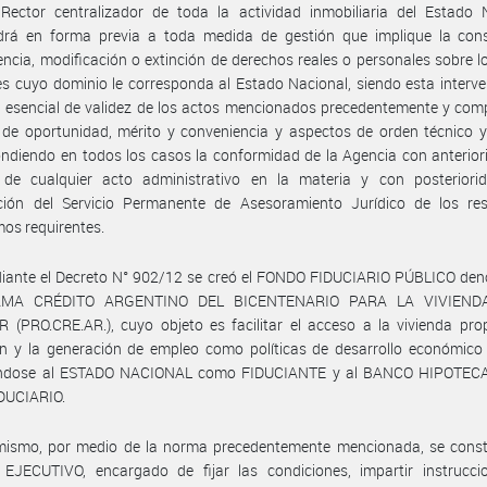
Rector centralizador de toda la actividad inmobiliaria del Estado N
ndrá en forma previa a toda medida de gestión que implique la const
encia, modificación o extinción de derechos reales o personales sobre l
s cuyo dominio le corresponda al Estado Nacional, siendo esta interv
o esencial de validez de los actos mencionados precedentemente y co
s de oportunidad, mérito y conveniencia y aspectos de orden técnico y 
ndiendo en todos los casos la conformidad de la Agencia con anterior
 de cualquier acto administrativo en la materia y con posteriori
nción del Servicio Permanente de Asesoramiento Jurídico de los res
os requirentes.
iante el Decreto N° 902/12 se creó el FONDO FIDUCIARIO PÚBLICO de
MA CRÉDITO ARGENTINO DEL BICENTENARIO PARA LA VIVIEND
 (PRO.CRE.AR.), cuyo objeto es facilitar el acceso a la vivienda pro
n y la generación de empleo como políticas de desarrollo económico 
ndose al ESTADO NACIONAL como FIDUCIANTE y al BANCO HIPOTECA
DUCIARIO.
mismo, por medio de la norma precedentemente mencionada, se const
EJECUTIVO, encargado de fijar las condiciones, impartir instrucci