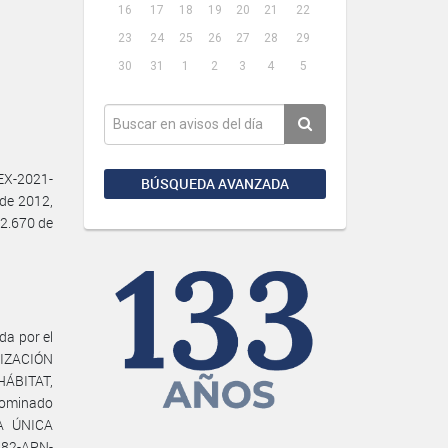
16
17
18
19
20
21
22
23
24
25
26
27
28
29
30
31
1
2
3
4
5
EX-2021-
BÚSQUEDA AVANZADA
de 2012,
 2.670 de
da por el
RIZACIÓN
HÁBITAT,
nominado
A ÚNICA
82-APN-