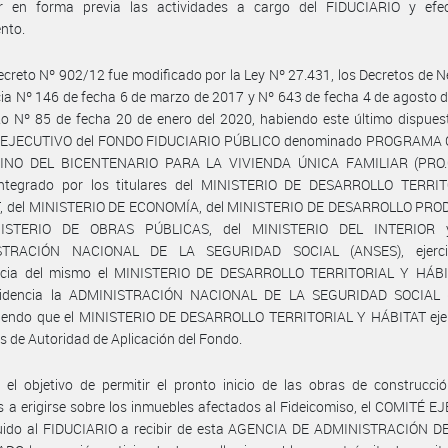
ar en forma previa las actividades a cargo del FIDUCIARIO y efe
nto.
ecreto Nº 902/12 fue modificado por la Ley Nº 27.431, los Decretos de 
ia Nº 146 de fecha 6 de marzo de 2017 y Nº 643 de fecha 4 de agosto 
to Nº 85 de fecha 20 de enero del 2020, habiendo este último dispues
EJECUTIVO del FONDO FIDUCIARIO PÚBLICO denominado PROGRAMA
INO DEL BICENTENARIO PARA LA VIVIENDA ÚNICA FAMILIAR (PRO.C
integrado por los titulares del MINISTERIO DE DESARROLLO TERRI
, del MINISTERIO DE ECONOMÍA, del MINISTERIO DE DESARROLLO PRO
NISTERIO DE OBRAS PÚBLICAS, del MINISTERIO DEL INTERIOR 
STRACIÓN NACIONAL DE LA SEGURIDAD SOCIAL (ANSES), ejerci
ncia del mismo el MINISTERIO DE DESARROLLO TERRITORIAL Y HÁBI
sidencia la ADMINISTRACIÓN NACIONAL DE LA SEGURIDAD SOCIAL 
ciendo que el MINISTERIO DE DESARROLLO TERRITORIAL Y HÁBITAT ejer
s de Autoridad de Aplicación del Fondo.
el objetivo de permitir el pronto inicio de las obras de construcci
s a erigirse sobre los inmuebles afectados al Fideicomiso, el COMITÉ 
ruido al FIDUCIARIO a recibir de esta AGENCIA DE ADMINISTRACIÓN D