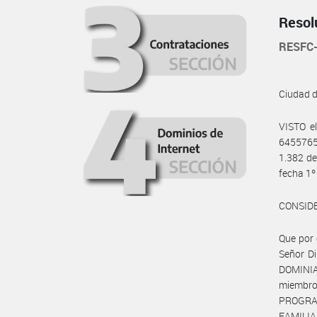
Resol
RESFC
Ciudad 
VISTO e
6455765
1.382 de
fecha 1º
CONSID
Que por 
Señor D
DOMINIA
miembro
PROGRA
FAMILI