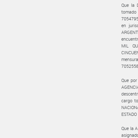
Que la
tomado l
7054795
en jur
ARGENTI
encuentr
MIL Q
CINCUEN
mensura 
705255
Que por 
AGENC
descentr
cargo t
NACIONAL
ESTADO 
Que la 
asignad