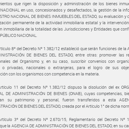
ientos que rigen la disposición y administración de los bienes inmu
NACIONAL en uso, concesionados y desafectados, la gestión de la inf
ISTRO NACIONAL DE BIENES INMUEBLES DEL ESTADO, su evaluación y co
lización permanente de la actividad inmobiliaria estatal y la intervenció
n inmobiliaria de la totalidad de las Jurisdicciones y Entidades que con
PÚBLICO NACIONAL.
rtículo 8º del Decreto Nº 1.382/12 estableció que serán funciones de l
NISTRACIÓN DE BIENES DEL ESTADO, entre otras: promover las re
ionales del Organismo y, en su caso, suscribir convenios con organi
s o privadas, nacionales o extranjeras, para el logro de sus obje
ción con los organismos con competencia en la materia.
Artículo 11 del Decreto Nº 1.382/12 dispuso la disolución del ex O
L DE ADMINISTRACIÓN DE BIENES (ONAB), cuyas competencias, bi
ban su patrimonio y personal, fueron transferidos a esta AG
RACIÓN DE BIENES DEL ESTADO, creada por el Artículo 1° de dicha nor
Artículo 3º del Decreto Nº 2.670/15, Reglamentario del Decreto Nº 1
 que la AGENCIA DE ADMINISTRACIÓN DE BIENES DEL ESTADO, en su car