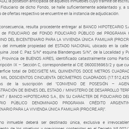
DO, la posesión anticipada de aquellos inmuebles cuyo trámite de escrit
Fiduciario de dicho Fondo, se halle suficientemente adelantado y, a s
 de ofertas respectivo se encuentre en la instancia de adjudicación.
consecuencia, resulta procedente entregar al BANCO HIPOTECARIO S.A
er de FIDUCIARIO del FONDO FIDUCIARIO PÚBLICO del PROGRAMA 
NO DEL BICENTENARIO PARA LA VIVIENDA ÚNICA FAMILIAR (PRO.CRE.
n del inmueble propiedad del ESTADO NACIONAL ubicado en la calle
uina José C. Paz S/N° esquina Blandengues S/N°, de la Localidad y P
 Provincia de BUENOS AIRES, identificado catastralmente como Parti
ripción IX – Sección C, correspondiente al CIE 0600036963/2 y que c
erficie total de DIECISIETE MIL QUINIENTOS DOCE METROS CUADR
 MIL DOSCIENTOS CINCUENTA DECÍMETROS CUADRADOS (17.512,4250
cias de la suscripción del “CONVENIO DE POSESIÓN – AGE
TRACIÓN DE BIENES DEL ESTADO / MINISTERIO DE DESARROLLO TER
AT / BANCO HIPOTECARIO S.A., EN SU CARÁCTER DE FIDUCIARIO D
IARIO PÚBLICO DENOMINADO PROGRAMA CRÉDITO ARGENTI
NARIO PARA LA VIVIENDA ÚNICA FAMILIAR (PRO.CRE.AR)”.
ho inmueble deberá ser destinado única, exclusiva e irrevocable
ento de los objetivos y previsiones contenidas en el Decreto Nº 902