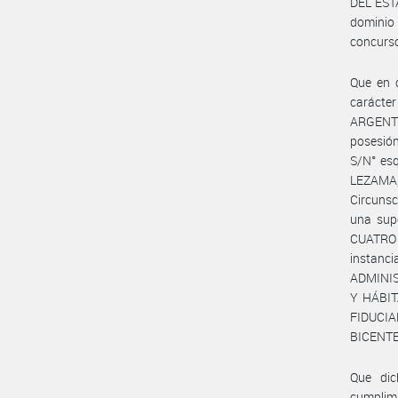
DEL ESTA
dominio 
concurso
Que en 
caráct
ARGENTI
posesió
S/N° esq
LEZAMA,
Circunsc
una sup
CUATRO
instan
ADMINIS
Y HÁBIT
FIDUC
BICENTE
Que dic
cumplimi