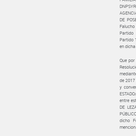
DNPSYRD
AGENCIA
DE POSE
Falucho
Partido
Partido 
en dicha
Que por
Resoluc
mediante
de 2017
y conve
ESTADO/
entre e
DE LEZA
PÚBLICO 
dicho F
mencion