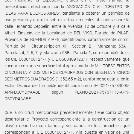
presentación efectuada por la ASOCIACIÓN CIVIL “CENTRO DE
IDEAS PARA BUENOS AIRES”, tendiente a obtener un permiso de
uso precario y gratuito sobre ciertos inmuebles ubicados sobre la
calle Fernando Zeppelin, entre la Avenida 12 de Octubre y la calle
Albert Einstein, de la Localidad de DEL VISO, Partido de PILAR,
Provincia de BUENOS AIRES, identificados catastralmente como:
Partido 84 - Circunscripción XI - Sección B - Manzana: 63A -
Parcelas 4, 5, 6, 7; y Manzana 63B - Parcela 1; correspondiéndoles
los CIE 0600406124/1 y CIE 0600409123/1, respectivamente, que
cuentan con una superficie total aproximada de MIL TRESCIENTOS
CINCUENTA Y DOS METROS CUADRADOS CON SESENTA Y CINCO
DECÍMETROS CUADRADOS (1.352,65 m2), conforme se detalla en la
Ficha Técnica del Inmueble identificada como IF-2021-75783095-
APN-DSCYD#AABE según PLANO-2021-75767113-APN-
DSCYD#AABE.
Que la solicitud mencionada precedentemente, tiene como objeto
desarrollar el Proyecto correspondiente a la construcción de un
playón deportivo con baños y vestuarios en los inmuebles que
corresponden al CIE 0600406124/1, y la puesta en valor de una