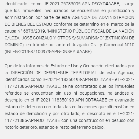
identificado como IF-2021-75783095-APN-DSCYD#AABE, surge
que los inmuebles involucrados se encuentran en jurisdicción y
administración por parte de esta AGENCIA DE ADMINISTRACIÓN
DE BIENES DEL ESTADO, conforme se determinó en el marco de la
causa N° 6876/2019, “MINISTERIO PÚBLICO FISCAL DE LA NACIÓN
C/LOZA, JOSÉ GONZALO Y OTROS S/SUMARÍSIMO” (EXTINCIÓN DE
DOMINIO), en trámite por ante el Juzgado Civil y Comercial N°10
(INLEG-2019-87100979-APN-DNSRYI#AABE).
Que de los Informes de Estado de Uso y Ocupación efectuados por
la DIRECCIÓN DE DESPLIEGUE TERRITORIAL de esta Agencia,
identificados como IF-2021-118350193-APN-DDT#AABE e IF-2021-
117721386-APN-DDT#AABE, se ha constatado que los inmuebles
referidos se encuentran sin uso ni ocupaciones, hallándose el
descripto en el IF-2021-118350193-APN-DDT#AABE en avanzado
estado de deterioro con todas las edificaciones que allí existían en
estado de demolición y por otro lado, el descripto en el IF-2021-
117721386-APN-DDT#AABE con una construcción en desuso con
notorio deterioro, estando el resto del terreno baldío.