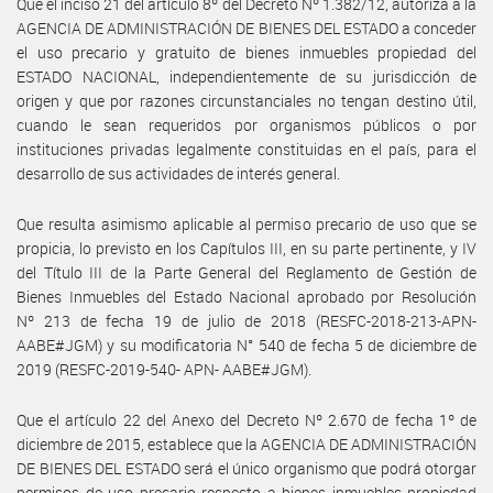
Que el inciso 21 del artículo 8º del Decreto Nº 1.382/12, autoriza a la
AGENCIA DE ADMINISTRACIÓN DE BIENES DEL ESTADO a conceder
el uso precario y gratuito de bienes inmuebles propiedad del
ESTADO NACIONAL, independientemente de su jurisdicción de
origen y que por razones circunstanciales no tengan destino útil,
cuando le sean requeridos por organismos públicos o por
instituciones privadas legalmente constituidas en el país, para el
desarrollo de sus actividades de interés general.
Que resulta asimismo aplicable al permiso precario de uso que se
propicia, lo previsto en los Capítulos III, en su parte pertinente, y IV
del Título III de la Parte General del Reglamento de Gestión de
Bienes Inmuebles del Estado Nacional aprobado por Resolución
Nº 213 de fecha 19 de julio de 2018 (RESFC-2018-213-APN-
AABE#JGM) y su modificatoria N° 540 de fecha 5 de diciembre de
2019 (RESFC-2019-540- APN- AABE#JGM).
Que el artículo 22 del Anexo del Decreto Nº 2.670 de fecha 1º de
diciembre de 2015, establece que la AGENCIA DE ADMINISTRACIÓN
DE BIENES DEL ESTADO será el único organismo que podrá otorgar
permisos de uso precario respecto a bienes inmuebles propiedad