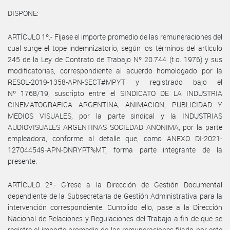
DISPONE:
ARTÍCULO 1º.- Fíjase el importe promedio de las remuneraciones del
cual surge el tope indemnizatorio, según los términos del artículo
245 de la Ley de Contrato de Trabajo Nº 20.744 (t.o. 1976) y sus
modificatorias, correspondiente al acuerdo homologado por la
RESOL-2019-1358-APN-SECT#MPYT y registrado bajo el
Nº 1768/19, suscripto entre el SINDICATO DE LA INDUSTRIA
CINEMATOGRAFICA ARGENTINA, ANIMACION, PUBLICIDAD Y
MEDIOS VISUALES, por la parte sindical y la INDUSTRIAS
AUDIOVISUALES ARGENTINAS SOCIEDAD ANONIMA, por la parte
empleadora, conforme al detalle que, como ANEXO DI-2021-
127044549-APN-DNRYRT%MT, forma parte integrante de la
presente.
ARTÍCULO 2º.- Gírese a la Dirección de Gestión Documental
dependiente de la Subsecretaría de Gestión Administrativa para la
intervención correspondiente. Cumplido ello, pase a la Dirección
Nacional de Relaciones y Regulaciones del Trabajo a fin de que se
registre el importe promedio de las remuneraciones fijado por este