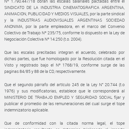
Nº 1.790.447/18 obran las escalas salariales pactadas entre el
SINDICATO DE LA INDUSTRIA CINEMATOGRAFICA ARGENTINA,
ANIMACION, PUBLICIDAD Y MEDIOS VISUALES, por la parte sindical
y la INDUSTRIAS AUDIOVISUALES ARGENTINAS SOCIEDAD
ANONIMA, por la parte empleadora, en el marco del Convenio
Colectivo de Trabajo Nº 235/75, conforme lo dispuesto en la Ley de
Negociación Colectiva Nº 14.250 (t.o. 2004).
Que las escalas precitadas integran el acuerdo, celebrado por
dichas partes, que fue homologado por la Resolución citada en el
Visto y registrado bajo el Nº 1768/19, conforme surge de las
paginas 84/85 y 88 de la CD, respectivamente.
Que el segundo párrafo del artículo 245 de la Ley N° 20.744 (t.o
1976) y sus modificatorias, establece que le corresponderá al
MINISTERIO DE TRABAJO EMPLEO Y SEGURIDAD SOCIAL fijar y
publicar el promedio de las remuneraciones del cual surge el tope
indemnizatorio aplicable.
Que de conformidad con la citada norma legal, el tope