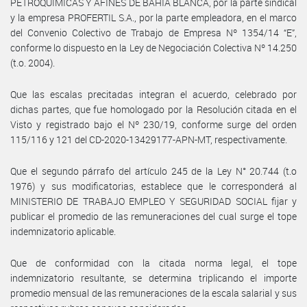
PETROQUIMICAS Y AFINES DE BAHIA BLANCA, por la parte sindical
y la empresa PROFERTIL S.A., por la parte empleadora, en el marco
del Convenio Colectivo de Trabajo de Empresa Nº 1354/14 “E”,
conforme lo dispuesto en la Ley de Negociación Colectiva Nº 14.250
(t.o. 2004).
Que las escalas precitadas integran el acuerdo, celebrado por
dichas partes, que fue homologado por la Resolución citada en el
Visto y registrado bajo el Nº 230/19, conforme surge del orden
115/116 y 121 del CD-2020-13429177-APN-MT, respectivamente.
Que el segundo párrafo del artículo 245 de la Ley N° 20.744 (t.o
1976) y sus modificatorias, establece que le corresponderá al
MINISTERIO DE TRABAJO EMPLEO Y SEGURIDAD SOCIAL fijar y
publicar el promedio de las remuneraciones del cual surge el tope
indemnizatorio aplicable.
Que de conformidad con la citada norma legal, el tope
indemnizatorio resultante, se determina triplicando el importe
promedio mensual de las remuneraciones de la escala salarial y sus