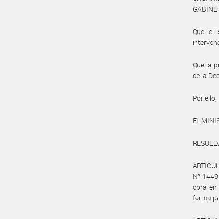
GABINET
Que el 
interven
Que la p
de la De
Por ello,
EL MINI
RESUELV
ARTÍCULO
Nº 1449 
obra en
forma pa