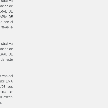
strativa
nación de
NERAL DE
ARÍA DE
d con el
979-APN-
strativa
nación de
NERAL DE
de este
tivas del
SISTEMA
/08, sus
TERIO DE
(IF-2022-
n.