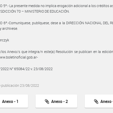
 5º.- La presente medida no implica erogación adicional a los créditos 
RISDICCIÓN 70 – MINISTERIO DE EDUCACIÓN.
O 6º.-Comuníquese, publíquese, dese a la DIRECCIÓN NACIONAL DEL 
y archívese.
erczyk
/los Anexo/s que integra/n este(a) Resolución se publican en la edició
w.boletinoficial.gob.ar-
8/2022 N° 65084/22 v. 23/08/2022
e publicación 23/08/2022
Anexo - 1
Anexo - 2
Anexo -