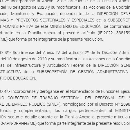
 2º.-Incorpóranse al Anexo IV del artículo 2º de la Decisión Admini
del 10 de agosto de 2020 y su modificatoria, las Acciones de la Coordi
cación, Monitoreo y Evaluación, dependiente de la DIRECCIÓN GE
MAS Y PROYECTOS SECTORIALES Y ESPECIALES de la SUBSECRET
 ADMNISTRATIVA de este MINISTERIO DE EDUCACIÓN, de conformida
 obrante en la Planilla Anexa al presente artículo (IF-2022- 83815
) que forma parte integrante de la presente resolución.
 3º.- Suprímense del Anexo IV del artículo 2º de la Decisión Admini
del 10 de agosto de 2020 y su modificatoria, las Acciones de la Coordi
as de Infraestructura y Articulación Federal de la DIRECCIÓN GE
STRUCTURA de la SUBSECRETARÍA DE GESTIÓN ADMNISTRATIVA 
RIO DE EDUCACIÓN.
 4º.- Incorpóranse y deróganse en el Nomenclador de Funciones Ejecu
IO COLECTIVO DE TRABAJO SECTORIAL DEL PERSONAL DEL 
L DE EMPLEO PÚBLICO (SINEP), homologado por el Decreto Nº 2098
atorios y complementarios, los cargos pertenecientes al MINIS
N según el detalle obrante en la Planilla Anexa al presente artículo 
0-APN-DRRHH#ME) que forma parte integrante de la presente resolució