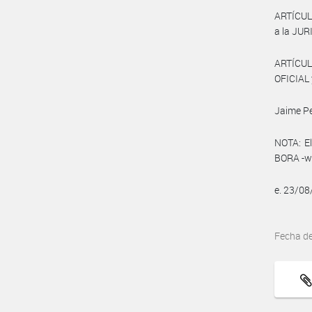
ARTÍCULO
a la JU
ARTÍCUL
OFICIAL 
Jaime P
NOTA: El
BORA -ww
e. 23/0
Fecha d