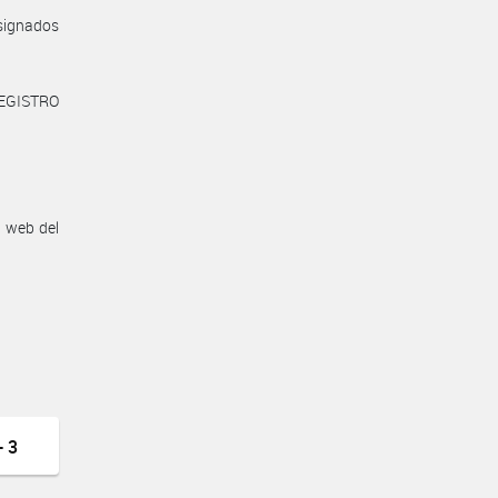
asignados
REGISTRO
n web del
 3