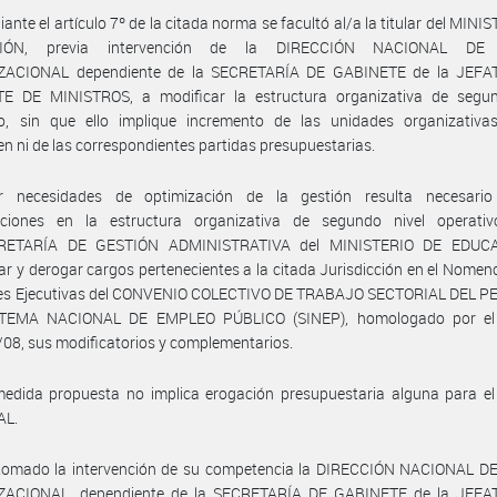
ante el artículo 7º de la citada norma se facultó al/a la titular del MINI
IÓN, previa intervención de la DIRECCIÓN NACIONAL DE
ACIONAL dependiente de la SECRETARÍA DE GABINETE de la JEF
E DE MINISTROS, a modificar la estructura organizativa de segun
vo, sin que ello implique incremento de las unidades organizativa
 ni de las correspondientes partidas presupuestarias.
 necesidades de optimización de la gestión resulta necesario 
aciones en la estructura organizativa de segundo nivel operati
RETARÍA DE GESTIÓN ADMINISTRATIVA del MINISTERIO DE EDUCA
ar y derogar cargos pertenecientes a la citada Jurisdicción en el Nomen
es Ejecutivas del CONVENIO COLECTIVO DE TRABAJO SECTORIAL DEL 
TEMA NACIONAL DE EMPLEO PÚBLICO (SINEP), homologado por el
08, sus modificatorios y complementarios.
medida propuesta no implica erogación presupuestaria alguna para e
AL.
tomado la intervención de su competencia la DIRECCIÓN NACIONAL D
ACIONAL, dependiente de la SECRETARÍA DE GABINETE de la JEF