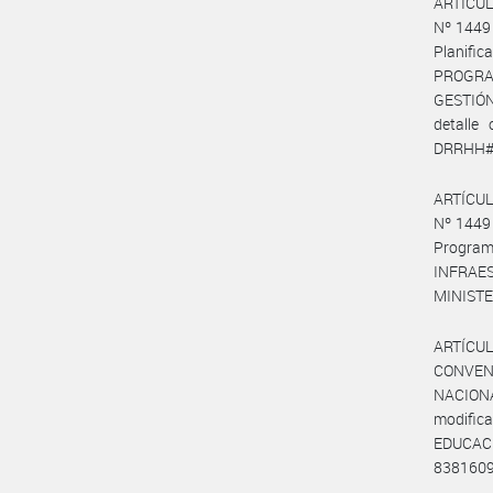
ARTÍCULO
Nº 1449 
Planifi
PROGRA
GESTIÓN
detalle
DRRHH#ME
ARTÍCULO
Nº 1449 
Program
INFRAE
MINISTE
ARTÍCULO
CONVEN
NACIONA
modific
EDUCACIÓ
8381609