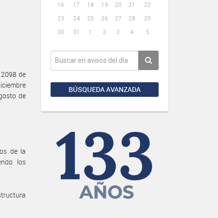
16
17
18
19
20
21
22
23
24
25
26
27
28
29
30
31
1
2
3
4
5
 2098 de
diciembre
BÚSQUEDA AVANZADA
agosto de
os de la
endo los
structura