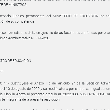
E DE MINISTROS.
servicio jurídico permanente del MINISTERIO DE EDUCACIÓN ha t
ción de su competencia.
resente medida se dicta en ejercicio de las facultades conferidas por el ar
cisión Administrativa Nº 1449/20.
STRO DE EDUCACIÓN
E:
 1º.- Sustitúyese el Anexo IIIb del artículo 2º de la Decisión Admin
del 10 de agosto de 2020 y su modificatoria por el que, con igual deno
 la Planilla Anexa al presente artículo (IF-2022-83815868-APN-DRRHH
rte integrante de la presente resolución.