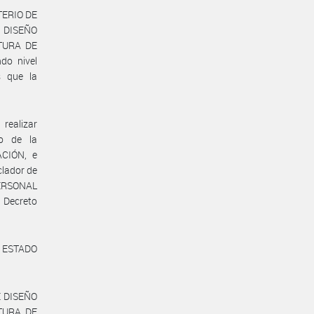
STERIO DE
 DISEÑO
ATURA DE
do nivel
s que la
realizar
vo de la
CIÓN, e
clador de
PERSONAL
 Decreto
l ESTADO
E DISEÑO
ATURA DE