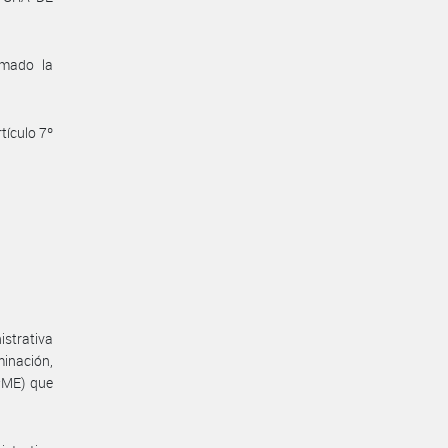
omado la
tículo 7º
istrativa
minación,
#ME) que