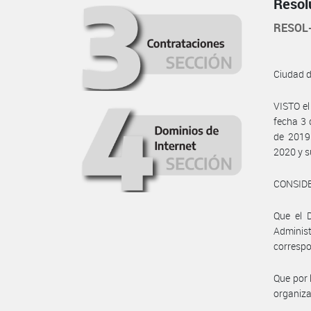
Resol
RESOL
Ciudad 
VISTO e
fecha 3 
de 2019 
2020 y s
CONSID
Que el 
Adminis
corresp
Que por 
organiza