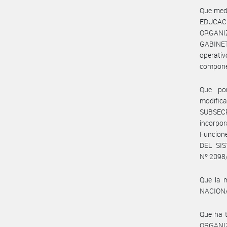
Que medi
EDUCAC
ORGANIZ
GABINET
operati
componen
Que por
modific
SUBSEC
incorpor
Funcion
DEL SIS
Nº 2098/
Que la 
NACION
Que ha 
ORGANIZ