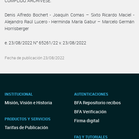
CUMPLIDO. ARCHIVESE.
Denis Alfredo Bochert - Joaquín Comas – Sixto Ricardo Maciel -
Alejandro Raúl Lucero - Herminda María Gabur – Marcelo Germán
Horrisberger
e. 23/08/2022 N° 65261/22 v. 23/08/2022
Fecha de publicación 23/08/2022
INSTITUCIONAL
AUTENTICACIONES
Misión, Visión e Historia
BFA Repositorio recibos
BFA Verificación
PRODUCTOS Y SERVICIOS
Firma digital
Tarifas de Publicación
FAQ Y TUTORIALES