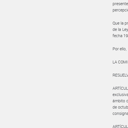
presente
percepci
Que la p
de la Le
fecha 19
Por ello,
LA COM
RESUELV
ARTÍCULO
exclusi
ámbito d
de octub
consigna
ARTÍCULO