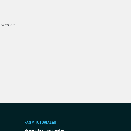
n web del
FAQ Y TUTORIALES
Preguntas Frecuentes