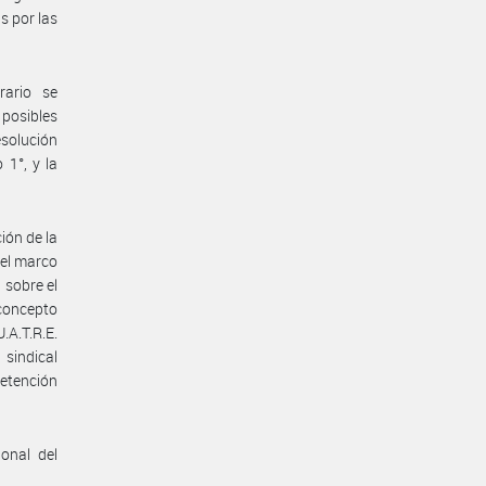
s por las
rario se
posibles
esolución
 1°, y la
ión de la
 el marco
 sobre el
concepto
.A.T.R.E.
 sindical
retención
onal del