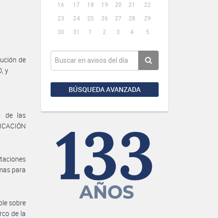
16
17
18
19
20
21
22
23
24
25
26
27
28
29
30
31
1
2
3
4
5
ución de
, y
BÚSQUEDA AVANZADA
o de las
LICACIÓN
ntaciones
imas para
ble sobre
rco de la