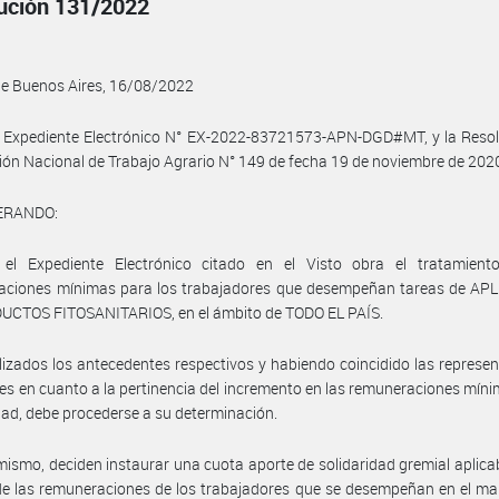
ución 131/2022
de Buenos Aires, 16/08/2022
l Expediente Electrónico N° EX-2022-83721573-APN-DGD#MT, y la Resol
ión Nacional de Trabajo Agrario N° 149 de fecha 19 de noviembre de 2020
ERANDO:
el Expediente Electrónico citado en el Visto obra el tratamient
aciones mínimas para los trabajadores que desempeñan tareas de AP
UCTOS FITOSANITARIOS, en el ámbito de TODO EL PAÍS.
izados los antecedentes respectivos y habiendo coincidido las represe
les en cuanto a la pertinencia del incremento en las remuneraciones mín
idad, debe procederse a su determinación.
mismo, deciden instaurar una cuota aporte de solidaridad gremial aplica
 de las remuneraciones de los trabajadores que se desempeñan en el ma