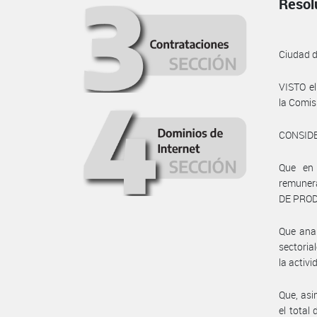
Resol
Ciudad 
VISTO e
la Comis
CONSID
Que en 
remuner
DE PROD
Que anal
sectoria
la activ
Que, asi
el total