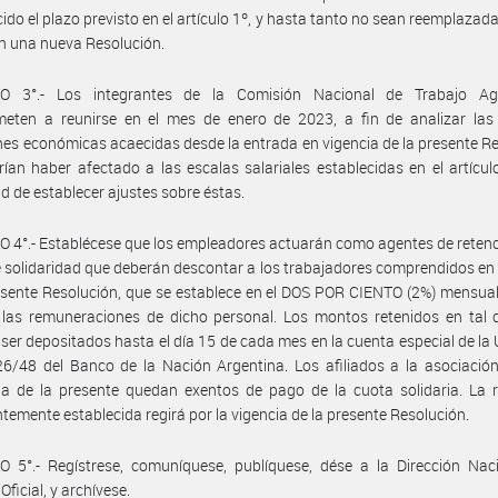
ido el plazo previsto en el artículo 1º, y hasta tanto no sean reemplazada
en una nueva Resolución.
O 3°.- Los integrantes de la Comisión Nacional de Trabajo Ag
eten a reunirse en el mes de enero de 2023, a fin de analizar las 
nes económicas acaecidas desde la entrada en vigencia de la presente R
ían haber afectado a las escalas salariales establecidas en el artículo
d de establecer ajustes sobre éstas.
 4°.- Establécese que los empleadores actuarán como agentes de retenc
 solidaridad que deberán descontar a los trabajadores comprendidos en
esente Resolución, que se establece en el DOS POR CIENTO (2%) mensual
 las remuneraciones de dicho personal. Los montos retenidos en tal 
ser depositados hasta el día 15 de cada mes en la cuenta especial de la U
6/48 del Banco de la Nación Argentina. Los afiliados a la asociación
ia de la presente quedan exentos de pago de la cuota solidaria. La 
temente establecida regirá por la vigencia de la presente Resolución.
 5°.- Regístrese, comuníquese, publíquese, dése a la Dirección Naci
Oficial, y archívese.