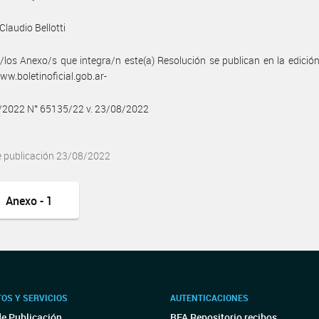
Claudio Bellotti
/los Anexo/s que integra/n este(a) Resolución se publican en la edició
w.boletinoficial.gob.ar-
8/2022 N° 65135/22 v. 23/08/2022
e publicación 23/08/2022
Anexo - 1
OS Y SERVICIOS
AUTENTICACIONES
de Publicación
BFA Repositorio recibos