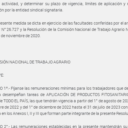
 actividad, y determinar su plazo de vigencia, límites de aplicación 
ón por la entidad sindical signataria.
resente medida se dicta en ejercicio de las facultades conferidas por el ar
y N° 26.727 y la Resolución de la Comisión Nacional de Trabajo Agrario 
 de noviembre de 2020.
ISIÓN NACIONAL DE TRABAJO AGRARIO
E:
 1º.- Fíjanse las remuneraciones mínimas para los trabajadores que 
va desempeñan tareas de APLICACIÓN DE PRODUCTOS FITOSANITARIO
e TODO EL PAÍS, las que tendrán vigencia a partir del 1° de agosto de 202
re de 2022 y del 1° de diciembre de 2022 hasta el 31 de julio de 2023 co
 en los Anexos I, II y III que forman parte integrante de la presente Resol
 2°.- Las remuneraciones establecidas en la presente mantendrán su 