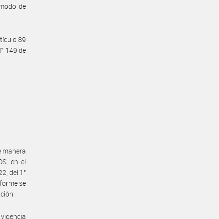
y modo de
tículo 89
N° 149 de
de manera
S, en el
2, del 1°
nforme se
ución.
vigencia