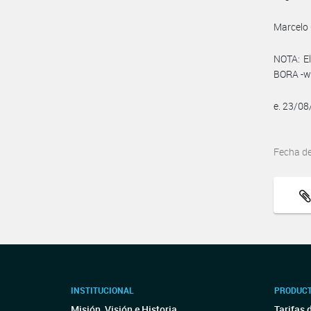
Marcelo 
NOTA: El
BORA -ww
e. 23/0
Fecha d
INSTITUCIONAL
PRODUCT
Misión, Visión e Historia
Tarifas 