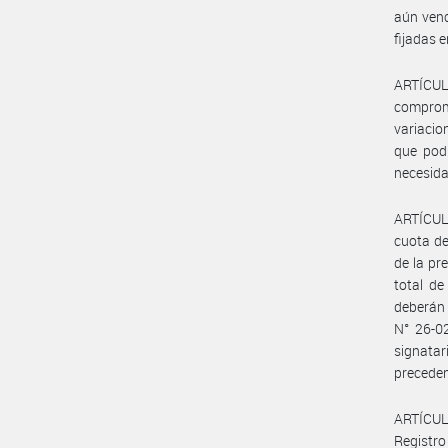
aún venc
fijadas 
ARTÍCUL
comprom
variacio
que podr
necesida
ARTÍCULO
cuota de
de la pr
total de
deberán 
N° 26-02
signatar
preceden
ARTÍCULO
Registro 