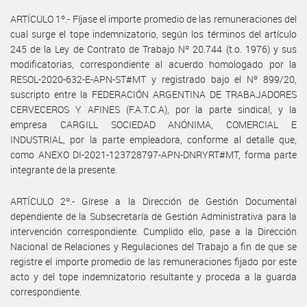
ARTÍCULO 1º.- Fíjase el importe promedio de las remuneraciones del
cual surge el tope indemnizatorio, según los términos del artículo
245 de la Ley de Contrato de Trabajo Nº 20.744 (t.o. 1976) y sus
modificatorias, correspondiente al acuerdo homologado por la
RESOL-2020-632-E-APN-ST#MT y registrado bajo el Nº 899/20,
suscripto entre la FEDERACIÓN ARGENTINA DE TRABAJADORES
CERVECEROS Y AFINES (F.A.T.C.A), por la parte sindical, y la
empresa CARGILL SOCIEDAD ANÓNIMA, COMERCIAL E
INDUSTRIAL, por la parte empleadora, conforme al detalle que,
como ANEXO DI-2021-123728797-APN-DNRYRT#MT, forma parte
integrante de la presente.
ARTÍCULO 2º.- Gírese a la Dirección de Gestión Documental
dependiente de la Subsecretaría de Gestión Administrativa para la
intervención correspondiente. Cumplido ello, pase a la Dirección
Nacional de Relaciones y Regulaciones del Trabajo a fin de que se
registre el importe promedio de las remuneraciones fijado por este
acto y del tope indemnizatorio resultante y proceda a la guarda
correspondiente.