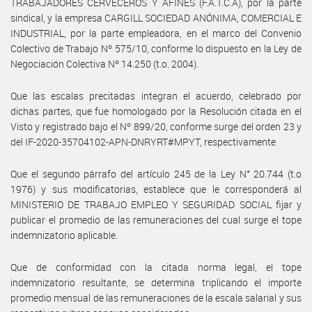
TRABAJADORES CERVECEROS Y AFINES (F.A.T.C.A), por la parte
sindical, y la empresa CARGILL SOCIEDAD ANÓNIMA, COMERCIAL E
INDUSTRIAL, por la parte empleadora, en el marco del Convenio
Colectivo de Trabajo Nº 575/10, conforme lo dispuesto en la Ley de
Negociación Colectiva Nº 14.250 (t.o. 2004).
Que las escalas precitadas integran el acuerdo, celebrado por
dichas partes, que fue homologado por la Resolución citada en el
Visto y registrado bajo el Nº 899/20, conforme surge del orden 23 y
del IF-2020-35704102-APN-DNRYRT#MPYT, respectivamente
Que el segundo párrafo del artículo 245 de la Ley N° 20.744 (t.o
1976) y sus modificatorias, establece que le corresponderá al
MINISTERIO DE TRABAJO EMPLEO Y SEGURIDAD SOCIAL fijar y
publicar el promedio de las remuneraciones del cual surge el tope
indemnizatorio aplicable.
Que de conformidad con la citada norma legal, el tope
indemnizatorio resultante, se determina triplicando el importe
promedio mensual de las remuneraciones de la escala salarial y sus