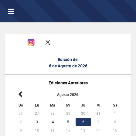
Toggle
navigation
Edición del
6 de Agosto de 2026
Ediciones Anteriores
Agosto 2026
Do
Lu
Ma
Mi
Ju
Vi
Sa
26
27
28
29
30
31
1
2
3
4
5
6
7
8
9
10
11
12
13
14
15