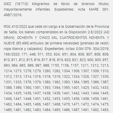
DIEZ (18.710) kilogramos de libros de diversos títulos,
mayoritariamente infantiles. Expedientes: Acta MARE 001:
4987/2016.
RSG 410/2022 que cede sin cargo a la Gobernación de la Provincia
de Salta, los bienes comprendidos en la Disposición 2-E/2022 (AD
ORAN): OCHENTA Y CINCO MIL CUATROCIENTOS NOVENTA Y
NUEVE (85.499) artículos de primera necesidad (prendas de vestir,
ropa blanca y calzados). Expedientes: Actas GSM 076: 304/2019;
166/2020; 171, 448, 511, 553, 624, 651, 804, 806, 807, 808, 809,
810, 811, 812, 815, 816, 817, 818, 819, 820, 821, 823, 900, 905, 957,
983, 984, 985, 986, 987, 988, 1155, 1156, 1157, 1211, 1212, 1213,
1214, 1273, 1278, 1279, 1280, 1282, 1304, 1306, 1307, 1309, 1310,
1312, 1313, 1314, 1316, 1318, 1319, 1322, 1324, 1326, 1327, 1330,
1331, 1333, 1378, 1379, 1380, 1382, 1383, 1384, 1385, 1386, 1387,
1388, 1389, 1390, 1391, 1393, 1394, 1395, 1401, 1425, 1432, 1433,
1434, 1435, 1436, 1437, 1438, 1439, 1441, 1442, 1443, 1444, 1445,
1446, 1447, 1448, 1451, 1452, 1453, 1455, 1456, 1458, 1459, 1461,
1462, 1464, 1465, 1466, 1467, 1468, 1470, 1471, 1472, 1474, 1475,
1480, 1481, 1482, 1483, 1484, 1485, 1486, 1487, 1491, 1492, 1493,