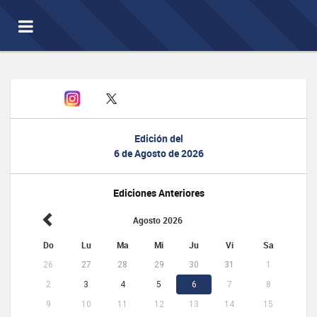
Toggle
navigation
Edición del
6 de Agosto de 2026
Ediciones Anteriores
Agosto 2026
Do
Lu
Ma
Mi
Ju
Vi
Sa
26
27
28
29
30
31
1
2
3
4
5
6
7
8
9
10
11
12
13
14
15